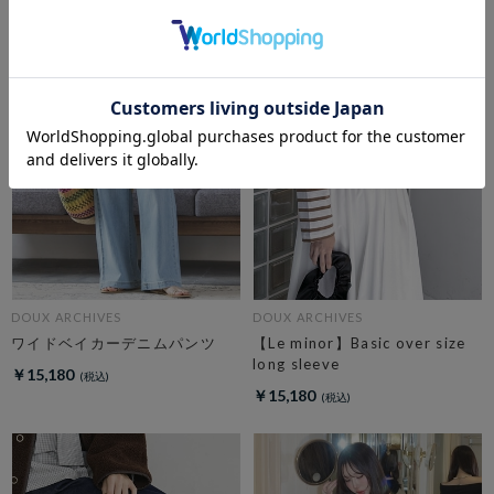
DOUX ARCHIVES
DOUX ARCHIVES
ワイドベイカーデニムパンツ
【Le minor】Basic over size
long sleeve
￥15,180
￥15,180