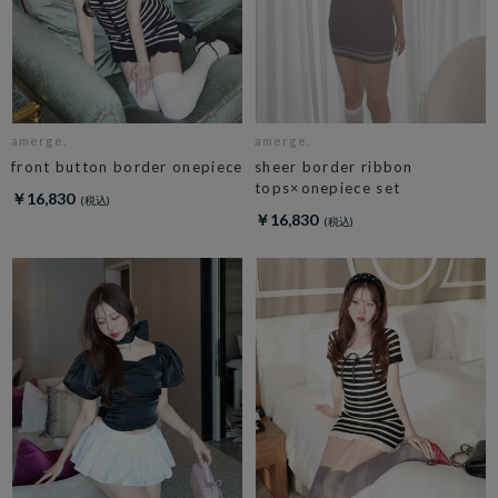
amerge.
amerge.
front button border onepiece
sheer border ribbon
tops×onepiece set
￥16,830
￥16,830