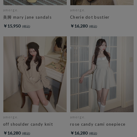
amerge.
amerge.
美脚 mary jane sandals
Cherie dot bustier
￥15,950
￥16,280
amerge.
amerge.
off shoulder candy knit
rose candy cami onepiece
￥16,280
￥16,280