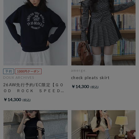
amerge.
check pleats skirt
DOUX ARCHIVES
26AW先行予約/EC限定【ＧＯ
￥14,300
ＯＤ ＲＯＣＫ ＳＰＥＥＤ】
ＮＹＣ Ｈｏｏｄｉｅ
￥14,300