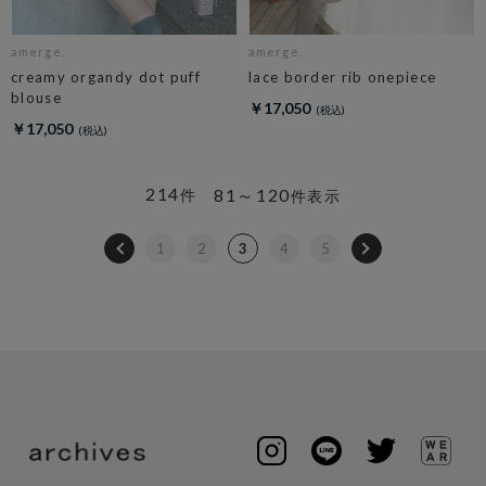
amerge.
amerge.
creamy organdy dot puff
lace border rib onepiece
blouse
￥17,050
￥17,050
214
81～120
件
件表示
1
2
3
4
5