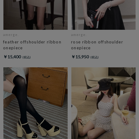
amerge.
amerge.
feather offshoulder ribbon
rose ribbon offshoulder
onepiece
onepiece
￥15,400
￥15,950