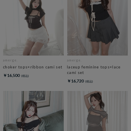
amerge.
amerge.
choker tops×ribbon cami set
laceup feminine tops×lace
cami set
￥16,500
￥16,720