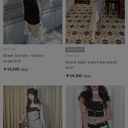
amerge.
sheer border ribbon
amerge.
onepiece
check high waist mermaid
skirt
￥14,300
￥14,300