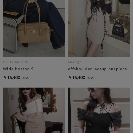
DOUX ARCHIVES
amerge.
Wide boston S
offshoulder laceup onepiece
￥15,400
￥15,400