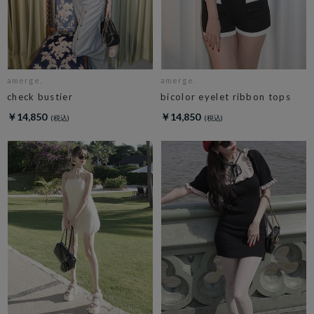
amerge.
amerge.
check bustier
bicolor eyelet ribbon tops
￥14,850
￥14,850