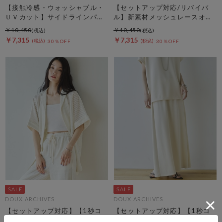
【接触冷感・ウォッシャブル・
【セットアップ対応/リバイバ
ＵＶカット】サイドラインパン
ル】新素材メッシュレースオー
ツ
バーシャツ
￥10,450
￥10,450
￥7,315
￥7,315
30％OFF
30％OFF
DOUX ARCHIVES
DOUX ARCHIVES
【セットアップ対応】【1秒コ
【セットアップ対応】【1秒コ
ーデ】メッシュレースオーバー
ーデ】多機能ソフトリブセミフ