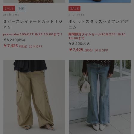
archives
archives
３ピースレイヤードカットＴＯ
ポケットスタッズセミフレアデ
ＰＳ
ニム
pre-order10%OFF 8/21 10:00まで！
期間限定タイムセール10%OFF! 8/10
10:00まで
￥8,250
￥8,250
￥7,425
10％OFF
￥7,425
10％OFF