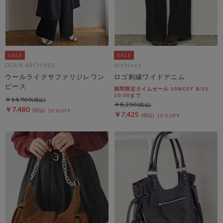
DOUX ARCHIVES
archives
ウールライクサファリジレワン
ロゴ刺繍ワイドデニム
ピース
期間限定タイムセール 10%OFF 8/10
10:00まで
￥14,960
￥8,250
￥7,480
50％OFF
￥7,425
10％OFF