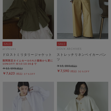
archives
DOUX ARCHIVES
ドロストミリタリージャケット
ストレッチリネンベイカーパン
ツ
期間限定タイムセールSALE価格から更に
10%OFF! 8/10 10:00まで
￥15,180
￥12,100
￥7,590
50％OFF
￥7,623
37％OFF