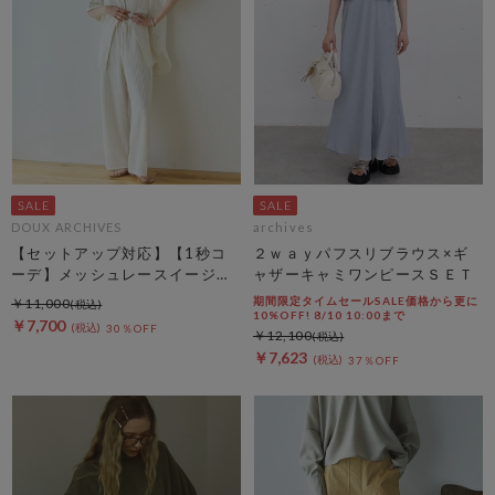
DOUX ARCHIVES
archives
【セットアップ対応】【1秒コ
２ｗａｙパフスリブラウス×ギ
ーデ】メッシュレースイージー
ャザーキャミワンピースＳＥＴ
パンツ
期間限定タイムセールSALE価格から更に
￥11,000
10%OFF! 8/10 10:00まで
￥7,700
30％OFF
￥12,100
￥7,623
37％OFF