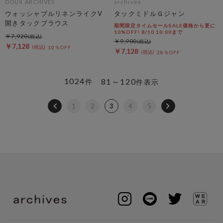
DOUX ARCHIVES
archives
ウォッシャブルリネンライクV
タックミドルＧジャン
開きタックブラウス
期間限定タイムセールSALE価格から更に
10%OFF! 8/10 10:00まで
￥7,920
￥9,900
￥7,128
10％OFF
￥7,128
28％OFF
1024
81～120
件
件表示
1
2
3
4
5