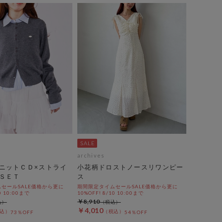
archives
ニットＣＤ×ストライ
小花柄ドロストノースリワンピー
ＳＥＴ
ス
セールSALE価格から更に
期間限定タイムセールSALE価格から更に
0 10:00まで
10%OFF! 8/10 10:00まで
￥8,910
￥4,010
73％OFF
54％OFF