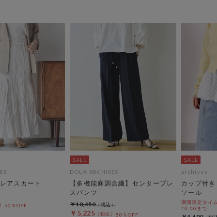
ES
DOUX ARCHIVES
archives
レアスカート
【多機能麻調合繊】センタープレ
カップ付き
スパンツ
ソール
期間限定タイムセ
￥10,450
50％OFF
10:00まで
￥5,225
50％OFF
￥4,400