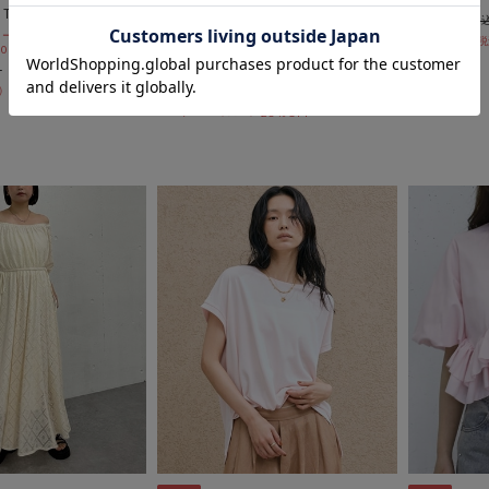
Ｔ
感覚】七分袖レーストリム透かし
￥5,500
ニットカーディガン
ールSALE価格から更に
￥3,850
 10:00まで
期間限定タイムセールSALE価格から更に
10%OFF! 8/10 10:00まで
￥5,500
54％OFF
￥3,960
28％OFF