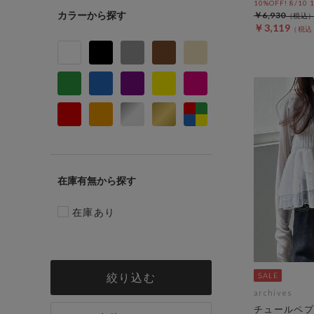
10%OFF! 8/10
カラー
￥6,930
￥3,119
在庫有無
在庫あり
絞り込む
archives
チュールペプ