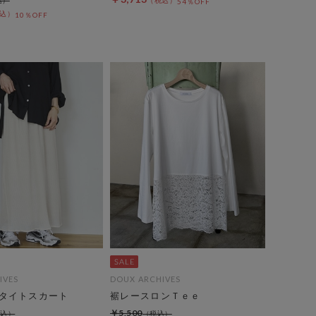
54％OFF
10％OFF
IVES
DOUX ARCHIVES
タイトスカート
裾レースロンＴｅｅ
￥5,500