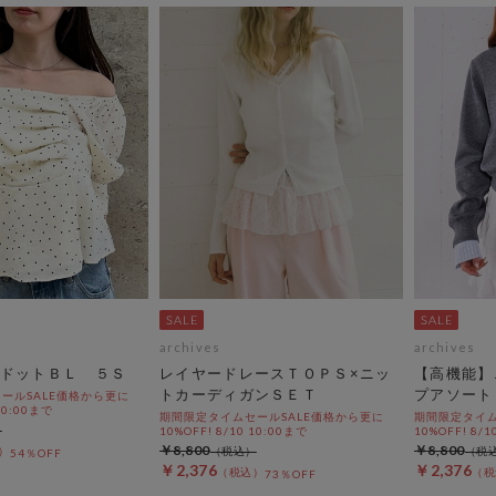
archives
archives
ドットＢＬ ５Ｓ
レイヤードレースＴＯＰＳ×ニッ
【高機能】
トカーディガンＳＥＴ
プアソート
ールSALE価格から更に
 10:00まで
期間限定タイムセールSALE価格から更に
期間限定タイム
10%OFF! 8/10 10:00まで
10%OFF! 8/1
￥8,800
￥8,800
54％OFF
￥2,376
￥2,376
73％OFF