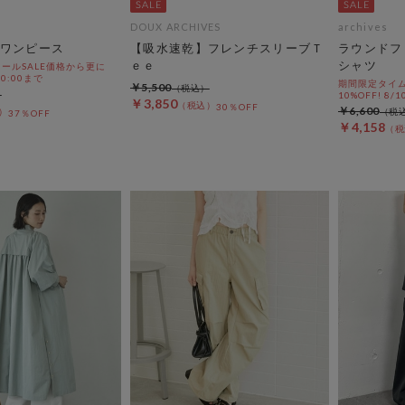
DOUX ARCHIVES
archives
ワンピース
【吸水速乾】フレンチスリーブＴ
ラウンドフ
ｅｅ
シャツ
ールSALE価格から更に
 10:00まで
期間限定タイム
￥5,500
10%OFF! 8/1
￥3,850
30％OFF
￥6,600
37％OFF
￥4,158