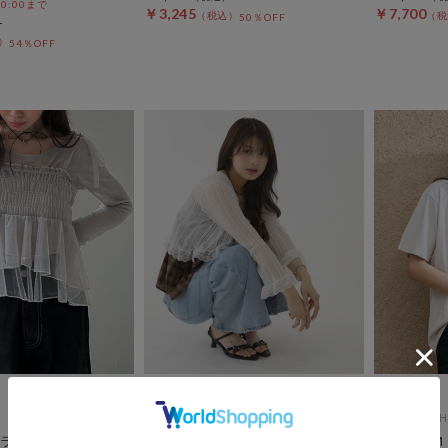
 10:00まで
￥3,245
￥7,700
50％OFF
54％OFF
archives
DOUX ARCH
ラムキャミ×リブＴ
【トップス風にも楽しめる2WAY
ＴＨＥ Ｍ