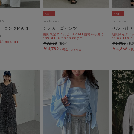
ES
archives
archives
ーロングMA-1
チノカーゴパンツ
ベルト付サ
期間限定タイムセールSALE価格から更に
期間限定タイム
10%OFF! 8/10 10:00まで
10%OFF! 8/1
30％OFF
￥7,590
￥6,930
￥4,782
￥4,366
36％OFF