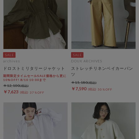
archives
DOUX ARCHIVES
ドロストミリタリージャケット
ストレッチリネンベイカーパン
ツ
期間限定タイムセールSALE価格から更に
10%OFF! 8/10 10:00まで
￥15,180
￥12,100
￥7,590
50％OFF
￥7,623
37％OFF