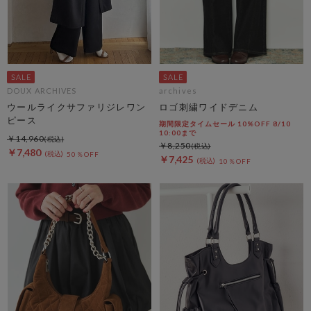
DOUX ARCHIVES
archives
ウールライクサファリジレワン
ロゴ刺繍ワイドデニム
ピース
期間限定タイムセール 10%OFF 8/10
10:00まで
￥14,960
￥8,250
￥7,480
50％OFF
￥7,425
10％OFF