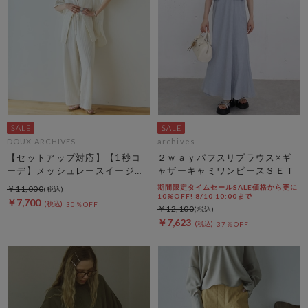
DOUX ARCHIVES
archives
【セットアップ対応】【1秒コ
２ｗａｙパフスリブラウス×ギ
ーデ】メッシュレースイージー
ャザーキャミワンピースＳＥＴ
パンツ
期間限定タイムセールSALE価格から更に
￥11,000
10%OFF! 8/10 10:00まで
￥7,700
30％OFF
￥12,100
￥7,623
37％OFF