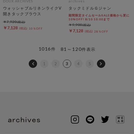
DOUX ARCHIVES
archives
ウォッシャブルリネンライクV
タックミドルＧジャン
開きタックブラウス
期間限定タイムセールSALE価格から更に
10%OFF! 8/10 10:00まで
￥7,920
￥9,900
￥7,128
10％OFF
￥7,128
28％OFF
1016
81～120
件
件表示
1
2
3
4
5