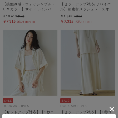
【接触冷感・ウォッシャブル・
【セットアップ対応/リバイバ
ＵＶカット】サイドラインパン
ル】新素材メッシュレースオー
ツ
バーシャツ
￥10,450
￥10,450
￥7,315
￥7,315
30％OFF
30％OFF
DOUX ARCHIVES
DOUX ARCHIVES
【セットアップ対応】【1秒コ
【セットアップ対応】【1秒コ
ーデ】メッシュレースオーバー
ーデ】多機能ソフトリブセミフ