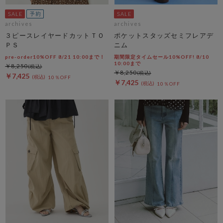
archives
archives
３ピースレイヤードカットＴＯ
ポケットスタッズセミフレアデ
ＰＳ
ニム
pre-order10%OFF 8/21 10:00まで！
期間限定タイムセール10%OFF! 8/10
10:00まで
￥8,250
￥8,250
￥7,425
10％OFF
￥7,425
10％OFF