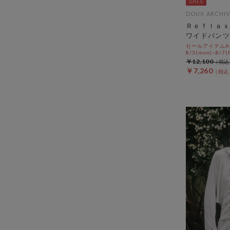
DOUX ARCHIV
Ｒｅｆｌａｘ
ワイドパンツ
セールアイテムAL
8/3(mon)~8/7(f
￥12,100
￥7,260