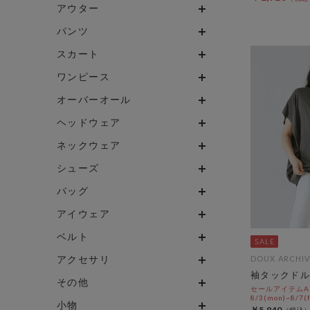
アウター
パンツ
スカート
ワンピース
オーバーオール
ヘッドウェア
ネックウェア
シューズ
バッグ
アイウェア
ベルト
アクセサリ
DOUX ARCHIV
袖タックドル
その他
セールアイテムAL
8/3(mon)~8/7(f
小物
￥5,940