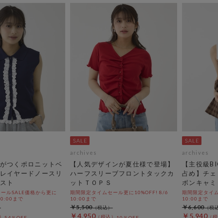
archives
archives
がつくポロニットベ
【人気デザインが夏仕様で登場】
【主役級B
レイヤードノースリ
ハーフスリーブフロントタックカ
占め】チェ
スト
ットＴＯＰＳ
ボンキャミ
ールSALE価格から更に
期間限定タイムセール更に10%OFF! 8/6
期間限定タイムセ
 10:00まで
10:00まで
10:00まで
￥5,500
￥6,600
￥4,950
￥5,940
54％OFF
10％OFF