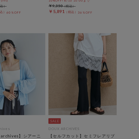
(fri)
10%OFF! 8/10 10:00まで
￥9,350
￥5,891
60％OFF
36％OFF
chives
DOUX ARCHIVES
y archives】シアーニ
【セルフカット】セミフレアリブ