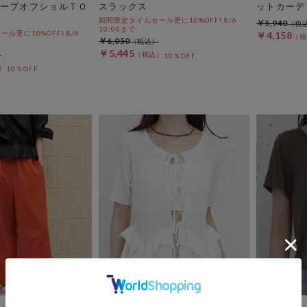
ープオフショルＴＯ
スラックス
ットカーデ
期間限定タイムセール更に10%OFF! 8/6
￥5,940
10:00まで
ル更に10%OFF! 8/6
￥4,158
￥6,050
￥5,445
10％OFF
10％OFF