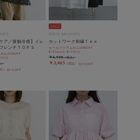
IVES
DOUX ARCHIVES
ケア／接触冷感】イレ
カットワーク刺繍Ｔｅｅ
フレンチＴＯＰＳ
セールアイテムALL10%OFF
8/3(mon)~8/7(fri)
LL10%OFF
￥6,930
(fri)
￥3,465
50％OFF
40％OFF