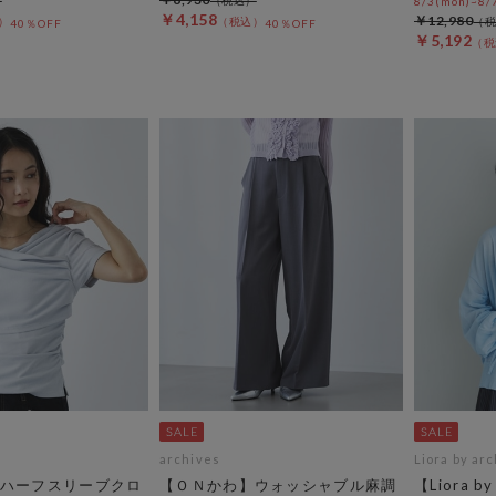
8/3(mon)~8/7
￥4,158
￥12,980
40％OFF
40％OFF
￥5,192
archives
Liora by ar
ハーフスリーブクロ
【ＯＮかわ】ウォッシャブル麻調
【Liora b