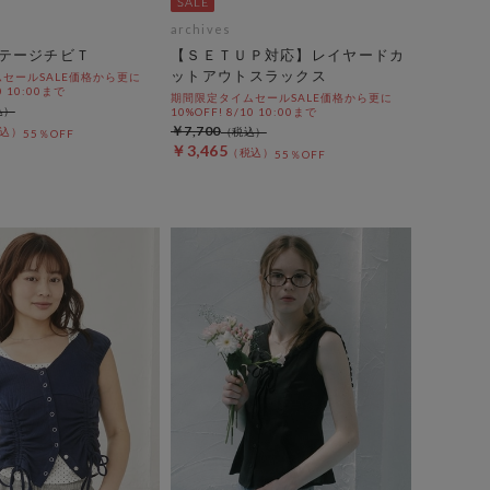
archives
テージチビＴ
【ＳＥＴＵＰ対応】レイヤードカ
ットアウトスラックス
セールSALE価格から更に
0 10:00まで
期間限定タイムセールSALE価格から更に
10%OFF! 8/10 10:00まで
￥7,700
55％OFF
￥3,465
55％OFF