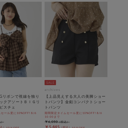
archives
IGリボンで視線を独り
【上品見えする大人の美脚ショー
ックアソートＢＩＧリ
トパンツ】金釦コンパクトショー
ビスチェ
トパンツ
ール更に10%OFF! 8/6
期間限定タイムセール更に10%OFF! 8/6
10:00まで
￥6,050
￥5,445
10％OFF
10％OFF