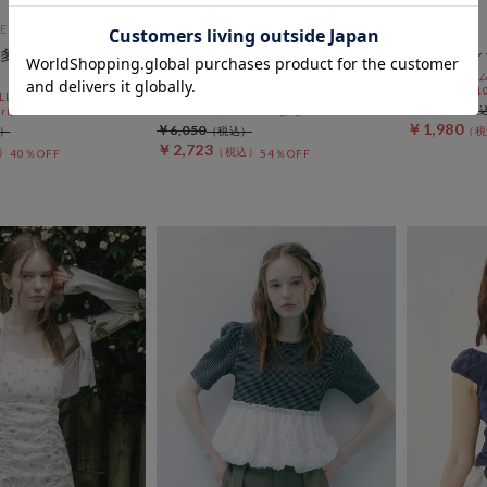
ES
archives
archives
多機能素材イージー
ラウンドフリルフロントリボンニ
シアービン
ットカーディガン
期間限定タイム
10%OFF! 8/1
L10%OFF
期間限定タイムセールSALE価格から更に
￥4,400
ri)
10%OFF! 8/10 10:00まで
￥1,980
￥6,050
￥2,723
40％OFF
54％OFF