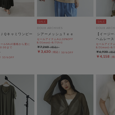
DOUX ARCHIVES
DOUX ARCH
ＪＱキャミワンピー
シアーメッシュＴｅｅ
【イージー
ヘムレース
セールアイテムALL10%OFF
8/3(mon)~8/7(fri)
ールSALE価格から更に
セールアイテムA
￥7,260
 10:00まで
8/3(mon)~8/7
￥3,630
￥6,930
50％OFF
￥4,158
55％OFF