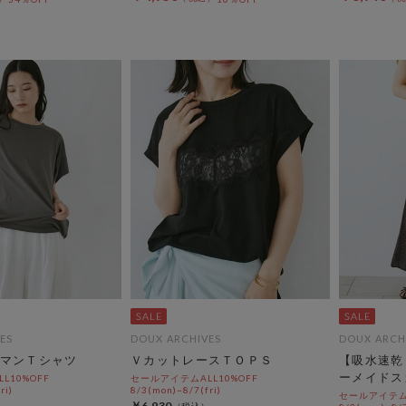
ES
DOUX ARCHIVES
DOUX ARCH
マンＴシャツ
ＶカットレースＴＯＰＳ
【吸水速乾
ーメイドス
L10%OFF
セールアイテムALL10%OFF
ri)
8/3(mon)~8/7(fri)
セールアイテムA
￥6,930