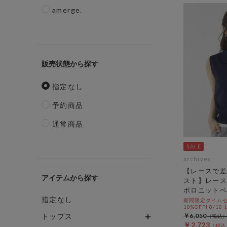
amerge.
販売状態
指定なし
予約商品
通常商品
archives
【レースで差
アイテム
スト】レース
ポロニットベ
指定なし
期間限定タイムセ
10%OFF! 8/10
トップス
￥6,050
￥2,723