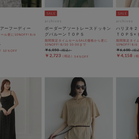
archives
archives
アーフーディー
ボーダーアソートレースドッキン
ハリヌキ２
グバルーンＴＯＰＳ
ＴＯＰＳ×
ル更に10%OFF! 8/6
期間限定タイムセールSALE価格から更に
期間限定タイム
10%OFF! 8/10 10:00まで
10%OFF! 8/6
￥6,050
￥6,600
10％OFF
￥2,723
￥4,158
54％OFF