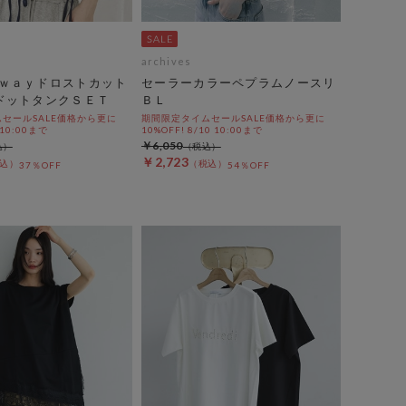
archives
ｗａｙドロストカット
セーラーカラーペプラムノースリ
ドットタンクＳＥＴ
ＢＬ
セールSALE価格から更に
期間限定タイムセールSALE価格から更に
 10:00まで
10%OFF! 8/10 10:00まで
￥6,050
￥2,723
37％OFF
54％OFF