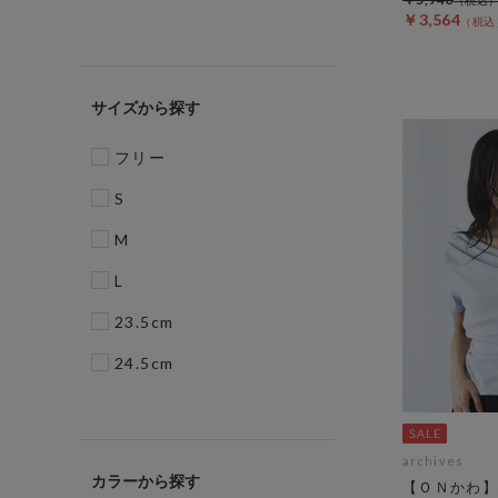
￥3,564
サイズ
フリー
S
M
L
23.5cm
24.5cm
archives
カラー
【ＯＮかわ】