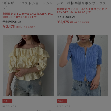
’ギャザードロストショートシャ
シアー楊柳半袖リボンブラウス
ツ’
期間限定タイムセールSALE価格から更に
10%OFF! 8/10 10:00まで
期間限定タイムセールSALE価格から更に
￥5,500
10%OFF! 8/10 10:00まで
￥5,500
￥2,475
55％OFF
￥2,475
55％OFF
archives
archives