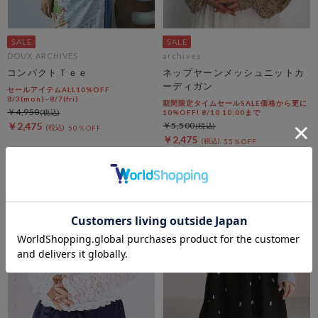
DOUX ARCHIVES
archives
コンパクトＴｅｅ
ネップヤーンメッシュニットカ
ーディガン
セールアイテムALL10%OFF
8/3(mon)~8/7(fri)
期間限定タイムセールSALE価格から更に
￥4,950
10%OFF! 8/10 10:00まで
￥2,475
￥5,500
50％OFF
￥2,475
55％OFF