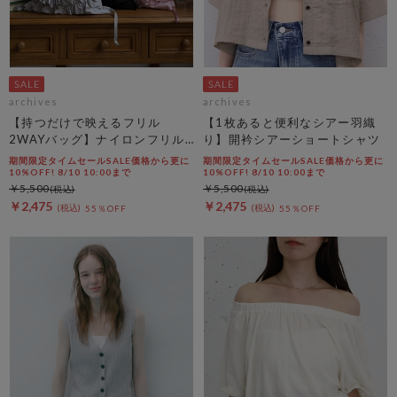
archives
archives
【持つだけで映えるフリル
【1枚あると便利なシアー羽織
2WAYバッグ】ナイロンフリル
り】開衿シアーショートシャツ
２ＷＡＹバッグ
期間限定タイムセールSALE価格から更に
期間限定タイムセールSALE価格から更に
10%OFF! 8/10 10:00まで
10%OFF! 8/10 10:00まで
￥5,500
￥5,500
￥2,475
￥2,475
55％OFF
55％OFF