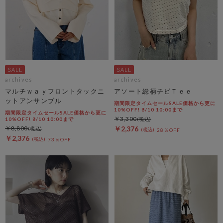
archives
archives
マルチｗａｙフロントタックニ
アソート総柄チビＴｅｅ
ットアンサンブル
期間限定タイムセールSALE価格から更に
10%OFF! 8/10 10:00まで
期間限定タイムセールSALE価格から更に
￥3,300
10%OFF! 8/10 10:00まで
￥8,800
￥2,376
28％OFF
￥2,376
73％OFF