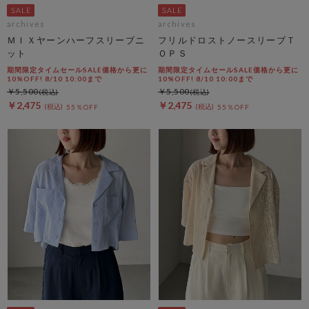
archives
archives
ＭＩＸヤーンハーフスリーブニ
フリルドロストノースリーブＴ
ット
ＯＰＳ
期間限定タイムセールSALE価格から更に
期間限定タイムセールSALE価格から更に
10%OFF! 8/10 10:00まで
10%OFF! 8/10 10:00まで
￥5,500
￥5,500
￥2,475
￥2,475
55％OFF
55％OFF