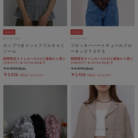
archives
archives
カップつきドットフリルキャミ
フロッキーハートチュールクル
ソール
ーネックＴＯＰＳ
期間限定タイムセールSALE価格から更に
期間限定タイムセールSALE価格から更に
10%OFF! 8/10 10:00まで
10%OFF! 8/10 10:00まで
￥3,850
￥3,850
￥2,426
￥2,426
36％OFF
36％OFF