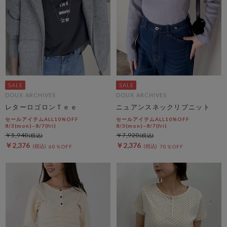
DOUX ARCHIVES
DOUX ARCHIVES
レターロゴロンＴｅｅ
ニュアンスネックリブニット
セールアイテムALL10%OFF
セールアイテムALL10%OFF
8/3(mon)~8/7(fri)
8/3(mon)~8/7(fri)
￥5,940
￥7,920
￥2,376
￥2,376
60％OFF
70％OFF