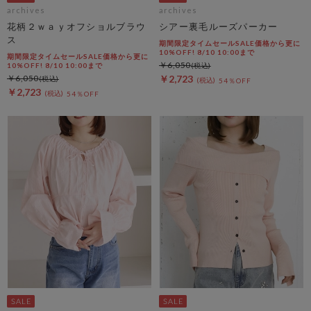
archives
archives
花柄２ｗａｙオフショルブラウ
シアー裏毛ルーズパーカー
ス
期間限定タイムセールSALE価格から更に
10%OFF! 8/10 10:00まで
期間限定タイムセールSALE価格から更に
￥6,050
10%OFF! 8/10 10:00まで
￥6,050
￥2,723
54％OFF
￥2,723
54％OFF