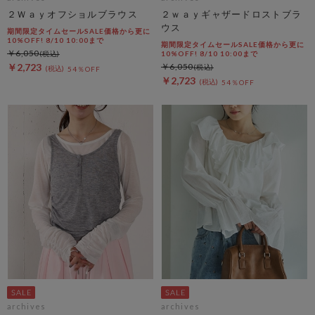
２Ｗａｙオフショルブラウス
２ｗａｙギャザードロストブラ
ウス
期間限定タイムセールSALE価格から更に
10%OFF! 8/10 10:00まで
期間限定タイムセールSALE価格から更に
￥6,050
10%OFF! 8/10 10:00まで
￥2,723
￥6,050
54％OFF
￥2,723
54％OFF
archives
archives