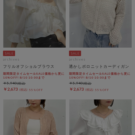
archives
archives
フリルオフショルブラウス
透かしポロニットカーディガン
期間限定タイムセールSALE価格から更に
期間限定タイムセールSALE価格から更に
10%OFF! 8/10 10:00まで
10%OFF! 8/10 10:00まで
￥5,940
￥5,940
￥2,673
￥2,673
55％OFF
55％OFF