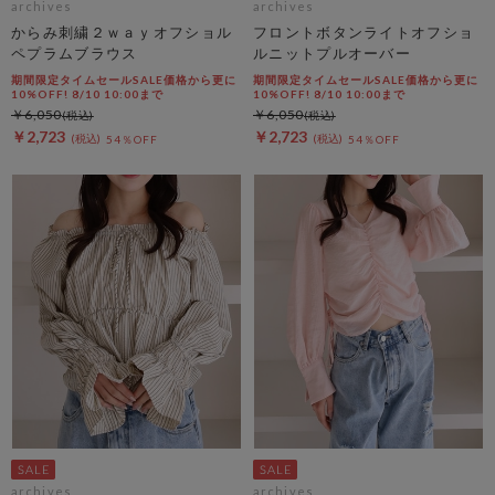
archives
archives
からみ刺繍２ｗａｙオフショル
フロントボタンライトオフショ
ペプラムブラウス
ルニットプルオーバー
期間限定タイムセールSALE価格から更に
期間限定タイムセールSALE価格から更に
10%OFF! 8/10 10:00まで
10%OFF! 8/10 10:00まで
￥6,050
￥6,050
￥2,723
￥2,723
54％OFF
54％OFF
archives
archives