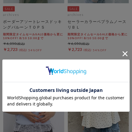
archives
archives
ボーダーアソートレースドッキ
セーラーカラーペプラムノース
ングバルーンＴＯＰＳ
リＢＬ
期間限定タイムセールSALE価格から更に
期間限定タイムセールSALE価格から更に
10%OFF! 8/10 10:00まで
10%OFF! 8/10 10:00まで
￥6,050
￥6,050
￥2,723
￥2,723
54％OFF
54％OFF