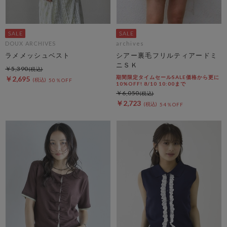
DOUX ARCHIVES
archives
ラメメッシュベスト
シアー裏毛フリルティアードミ
ニＳＫ
￥5,390
期間限定タイムセールSALE価格から更に
￥2,695
50％OFF
10%OFF! 8/10 10:00まで
￥6,050
￥2,723
54％OFF