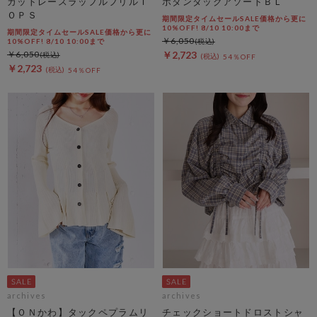
カットレースラッフルフリルＴ
ボタンタックアソートＢＬ
ＯＰＳ
期間限定タイムセールSALE価格から更に
10%OFF! 8/10 10:00まで
期間限定タイムセールSALE価格から更に
￥6,050
10%OFF! 8/10 10:00まで
￥6,050
￥2,723
54％OFF
￥2,723
54％OFF
archives
archives
【ＯＮかわ】タックペプラムリ
チェックショートドロストシャ