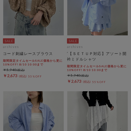
archives
archives
コード刺繍レースブラウス
’【ＳＥＴＵＰ対応】アソート開
衿ミドルシャツ
期間限定タイムセールSALE価格から更に
10%OFF! 8/10 10:00まで
期間限定タイムセールSALE価格から更に
￥5,940
10%OFF! 8/10 10:00まで
￥2,673
￥5,940
55％OFF
￥2,673
55％OFF