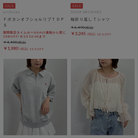
archives
DOUX ARCHIVES
ＦボタンオフショルリブＴＯＰ
袖折り返しＴシャツ
Ｓ
￥6,490
期間限定タイムセールSALE価格から更に
￥3,245
50％OFF
10%OFF! 8/10 10:00まで
￥4,400
￥1,980
55％OFF