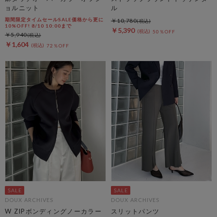
ョルニット
ル
期間限定タイムセールSALE価格から更に
￥10,780
10%OFF! 8/10 10:00まで
￥5,390
50％OFF
￥5,940
￥1,604
72％OFF
DOUX ARCHIVES
DOUX ARCHIVES
W ZIPボンディングノーカラー
スリットパンツ