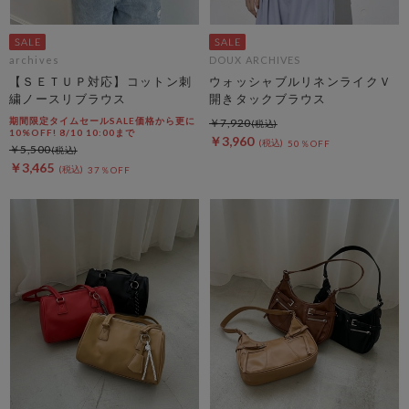
archives
DOUX ARCHIVES
【ＳＥＴＵＰ対応】コットン刺
ウォッシャブルリネンライクＶ
繍ノースリブラウス
開きタックブラウス
期間限定タイムセールSALE価格から更に
￥7,920
10%OFF! 8/10 10:00まで
￥3,960
50％OFF
￥5,500
￥3,465
37％OFF