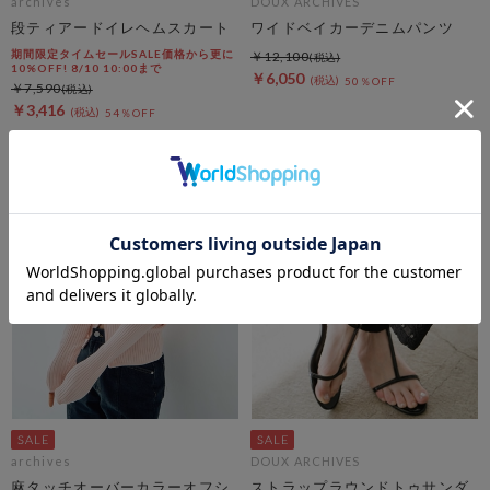
archives
DOUX ARCHIVES
段ティアードイレヘムスカート
ワイドベイカーデニムパンツ
期間限定タイムセールSALE価格から更に
￥12,100
10%OFF! 8/10 10:00まで
￥6,050
50％OFF
￥7,590
￥3,416
54％OFF
archives
DOUX ARCHIVES
麻タッチオーバーカラーオフシ
ストラップラウンドトゥサンダ