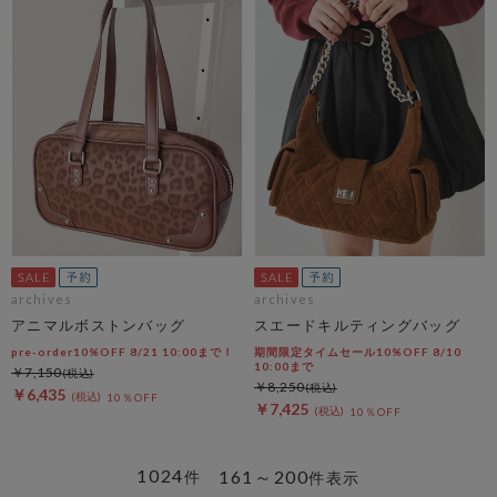
archives
archives
アニマルボストンバッグ
スエードキルティングバッグ
pre-order10%OFF 8/21 10:00まで！
期間限定タイムセール10%OFF 8/10
10:00まで
￥7,150
￥8,250
￥6,435
10％OFF
￥7,425
10％OFF
1024
161～200
件
件表示