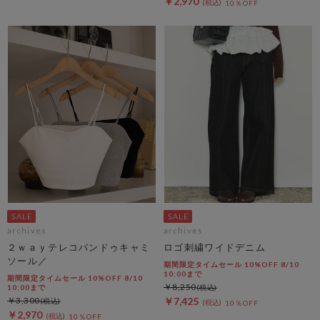
￥2,970
10％OFF
archives
archives
２ｗａｙテレコバンドゥキャミ
ロゴ刺繍ワイドデニム
ソール／
期間限定タイムセール 10%OFF 8/10
10:00まで
期間限定タイムセール 10%OFF 8/10
￥8,250
10:00まで
￥3,300
￥7,425
10％OFF
￥2,970
10％OFF