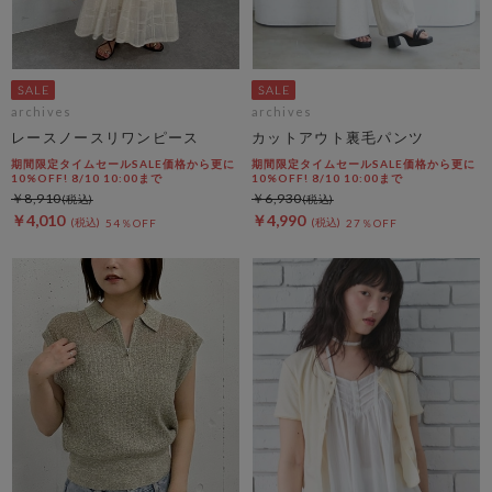
archives
archives
レースノースリワンピース
カットアウト裏毛パンツ
期間限定タイムセールSALE価格から更に
期間限定タイムセールSALE価格から更に
10%OFF! 8/10 10:00まで
10%OFF! 8/10 10:00まで
￥8,910
￥6,930
￥4,010
￥4,990
54％OFF
27％OFF