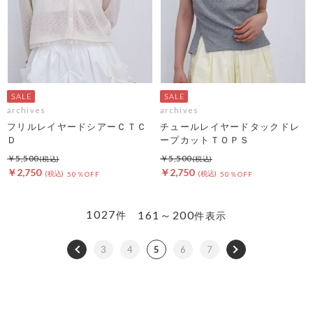
archives
archives
フリルレイヤードシアーＣＴＣ
チュールレイヤードタックドレ
Ｄ
ープカットＴＯＰＳ
￥5,500
￥5,500
￥2,750
￥2,750
50％OFF
50％OFF
1027
161～200
件
件表示
3
4
5
6
7