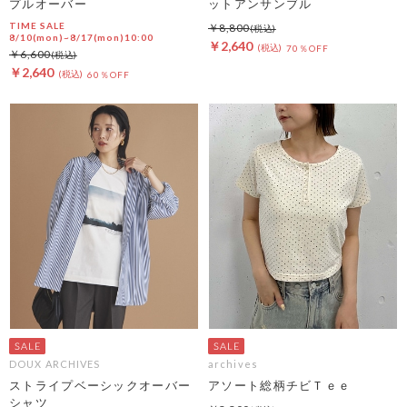
プルオーバー
ットアンサンブル
TIME SALE
￥8,800
8/10(mon)~8/17(mon)10:00
￥2,640
70％OFF
￥6,600
￥2,640
60％OFF
DOUX ARCHIVES
archives
ストライプベーシックオーバー
アソート総柄チビＴｅｅ
シャツ