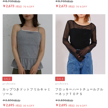
￥8,910
￥8,910
￥2,673
￥2,673
70％OFF
70％OFF
archives
archives
カップつきドットフリルキャミ
フロッキーハートチュールクル
ソール
ーネックＴＯＰＳ
￥3,850
￥3,850
￥2,695
￥2,695
30％OFF
30％OFF