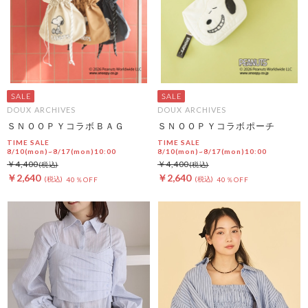
DOUX ARCHIVES
DOUX ARCHIVES
ＳＮＯＯＰＹコラボＢＡＧ
ＳＮＯＯＰＹコラボポーチ
TIME SALE
TIME SALE
8/10(mon)~8/17(mon)10:00
8/10(mon)~8/17(mon)10:00
￥4,400
￥4,400
￥2,640
￥2,640
40％OFF
40％OFF