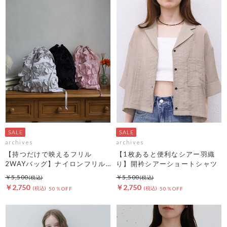
archives
archives
【持つだけで映えるフリル
【1枚あると便利なシアー羽織
2WAYバッグ】ナイロンフリル
り】開衿シアーショートシャツ
２ＷＡＹバッグ
￥5,500
￥5,500
￥2,750
￥2,750
50％OFF
50％OFF