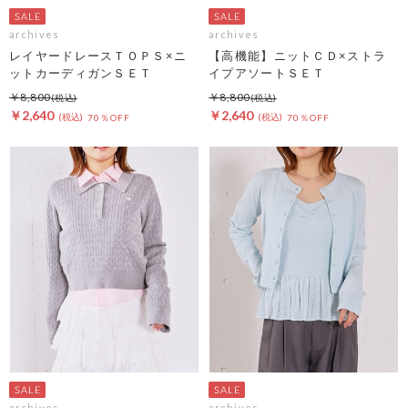
archives
archives
レイヤードレースＴＯＰＳ×ニ
【高機能】ニットＣＤ×ストラ
ットカーディガンＳＥＴ
イプアソートＳＥＴ
￥8,800
￥8,800
￥2,640
￥2,640
70％OFF
70％OFF
archives
archives