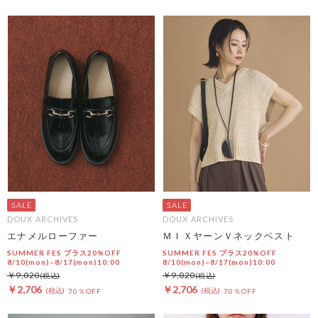
DOUX ARCHIVES
DOUX ARCHIVES
エナメルローファー
ＭＩＸヤーンＶネックベスト
SUMMER FES プラス20%OFF
SUMMER FES プラス20%OFF
8/10(mon)~8/17(mon)10:00
8/10(mon)~8/17(mon)10:00
￥9,020
￥9,020
￥2,706
￥2,706
70％OFF
70％OFF