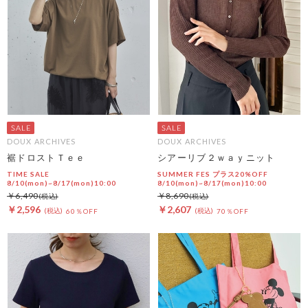
DOUX ARCHIVES
DOUX ARCHIVES
裾ドロストＴｅｅ
シアーリブ２ｗａｙニット
TIME SALE
SUMMER FES プラス20%OFF
8/10(mon)~8/17(mon)10:00
8/10(mon)~8/17(mon)10:00
￥6,490
￥8,690
￥2,596
￥2,607
60％OFF
70％OFF