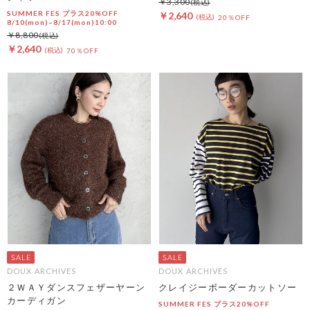
￥3,300
SUMMER FES プラス20%OFF
￥2,640
20％OFF
8/10(mon)~8/17(mon)10:00
￥8,800
￥2,640
70％OFF
DOUX ARCHIVES
DOUX ARCHIVES
２ＷＡＹダンスフェザーヤーン
クレイジーボーダーカットソー
カーディガン
SUMMER FES プラス20%OFF