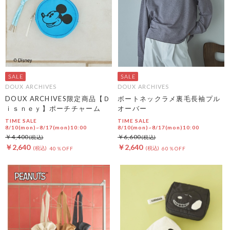
DOUX ARCHIVES
DOUX ARCHIVES
DOUX ARCHIVES限定商品【Ｄ
ボートネックラメ裏毛長袖プル
ｉｓｎｅｙ】ポーチチャーム
オーバー
TIME SALE
TIME SALE
8/10(mon)~8/17(mon)10:00
8/10(mon)~8/17(mon)10:00
￥4,400
￥6,600
￥2,640
￥2,640
40％OFF
60％OFF