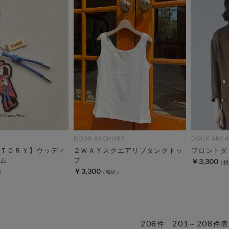
DOUX ARCHIVES
DOUX ARCH
ＴＯＲＹ】ウッディ
２ＷＡＹスクエアリブタンクトッ
フロントダ
ム
プ
￥3,300
￥3,300
208
201
208
件
～
件表