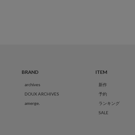
BRAND
ITEM
archives
新作
DOUX ARCHIVES
予約
amerge.
ランキング
SALE