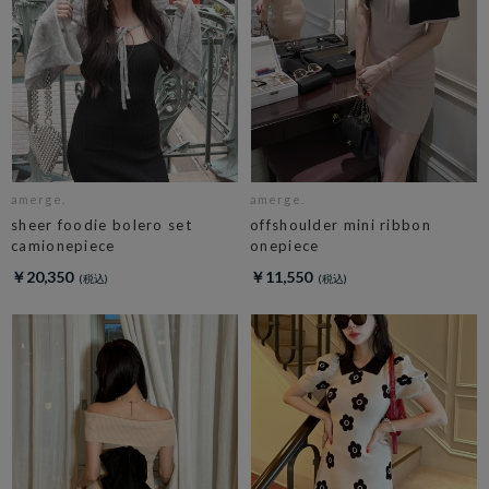
amerge.
amerge.
sheer foodie bolero set
offshoulder mini ribbon
camionepiece
onepiece
￥20,350
￥11,550