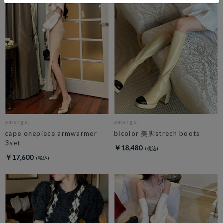
amerge.
amerge.
cape onepiece armwarmer
bicolor 美脚strech boots
3set
￥18,480
￥17,600