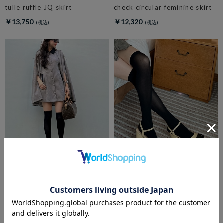
tulle ruffle JQ skirt
check circular feminine skirt
￥13,750
￥12,320
amerge.
amerge.
2way cape onepiece
美脚 mary jane sandals
￥20,570
￥15,950