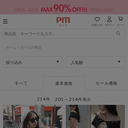
お気に入り
ログイン
カート
ホーム
>
すべての商品
絞り込み
人気順
すべて
セール価格
通常価格
214
201～214
件
件表示