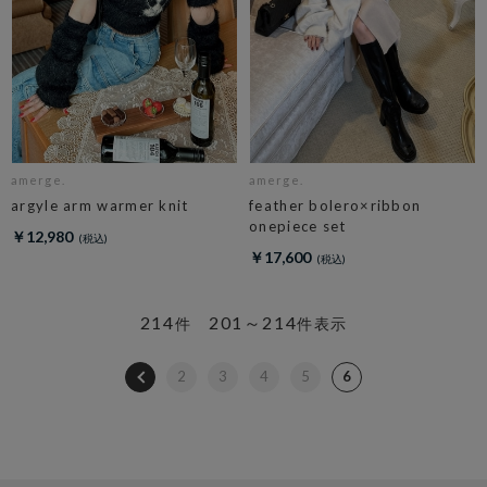
amerge.
amerge.
argyle arm warmer knit
feather bolero×ribbon
onepiece set
￥12,980
￥17,600
214
201～214
件
件表示
2
3
4
5
6