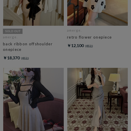
amerge.
retro flower onepiece
amerge.
back ribbon offshoulder
￥12,100
onepiece
￥18,370