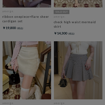
amerge.
ribbon onepiece×flare sheer
amerge.
cardigan set
check high waist mermaid
skirt
￥19,800
￥14,300
amerge.
amerge.