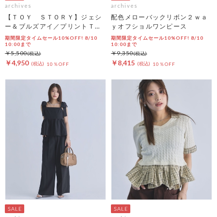
archives
archives
【ＴＯＹ ＳＴＯＲＹ】ジェシ
配色メローバックリボン２ｗａ
ー＆ブルズアイ／プリントＴチ
ｙオフショルワンピース
ャコール
期間限定タイムセール10%OFF! 8/10
期間限定タイムセール10%OFF! 8/10
10:00まで
10:00まで
￥5,500
￥9,350
￥4,950
￥8,415
10％OFF
10％OFF