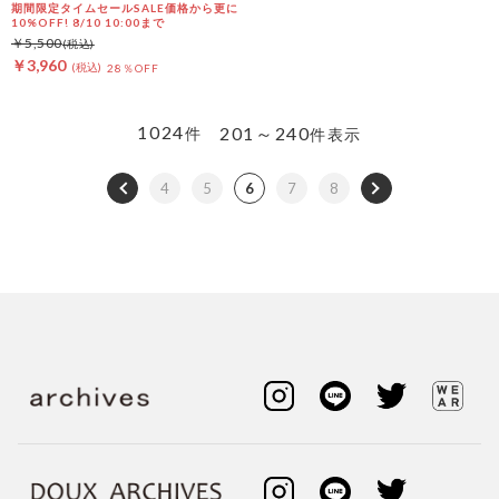
ソートハーフスリーブケーブル
期間限定タイムセールSALE価格から更に
ニットカーディガン
10%OFF! 8/10 10:00まで
￥5,500
￥3,960
28％OFF
1024
201～240
件
件表示
4
5
6
7
8