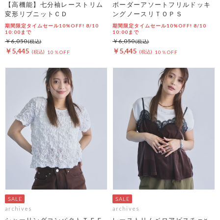
【高機能】七分袖レーストリム
ボーダーアソートフリルドッキ
変形リブニットＣＤ
ングノースリＴＯＰＳ
期間限定タイムセール10%OFF! 8/10
期間限定タイムセール10%OFF! 8/10
10:00まで
10:00まで
￥6,050
￥6,050
￥5,445
￥5,445
10％OFF
10％OFF
archives
archives
シャーリングコンパクトＴＥＥ
レーストリムベロアビスチェ×