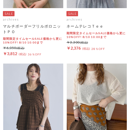
archives
archives
マルチボーダーフリルポロニッ
ネームテレコＴｅｅ
トＰＯ
期間限定タイムセールSALE価格から更に
10%OFF! 8/10 10:00まで
期間限定タイムセールSALE価格から更に
￥3,300
10%OFF! 8/10 10:00まで
￥6,050
￥2,376
28％OFF
￥3,812
36％OFF