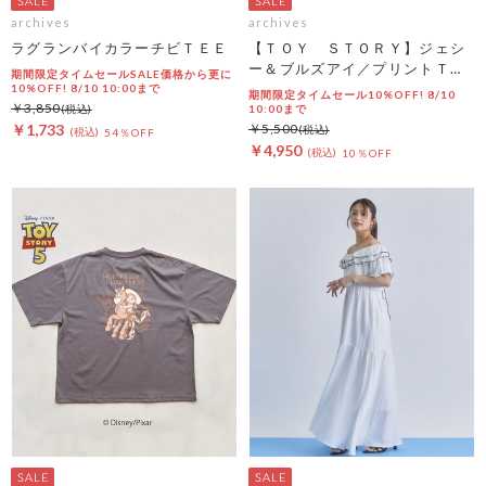
archives
archives
ラグランバイカラーチビＴＥＥ
【ＴＯＹ ＳＴＯＲＹ】ジェシ
ー＆ブルズアイ／プリントＴオ
期間限定タイムセールSALE価格から更に
フ
10%OFF! 8/10 10:00まで
期間限定タイムセール10%OFF! 8/10
￥3,850
10:00まで
￥1,733
￥5,500
54％OFF
￥4,950
10％OFF