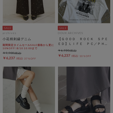
archives
DOUX ARCHIVES
小花柄刺繍デニム
【ＧＯＯＤ ＲＯＣＫ ＳＰＥ
ＥＤ】ＬＩＦＥ ＰＣ／ＰＨＯ
期間限定タイムセールSALE価格から更に
ＴＥ ＴＥＥ
10%OFF! 8/10 10:00まで
￥6,930
￥9,900
￥6,237
10％OFF
￥6,237
37％OFF