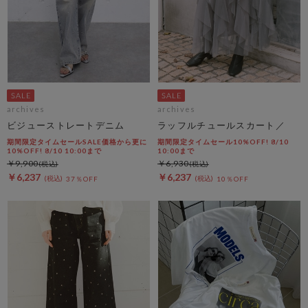
archives
archives
ビジューストレートデニム
ラッフルチュールスカート／
期間限定タイムセールSALE価格から更に
期間限定タイムセール10%OFF! 8/10
10%OFF! 8/10 10:00まで
10:00まで
￥9,900
￥6,930
￥6,237
￥6,237
37％OFF
10％OFF