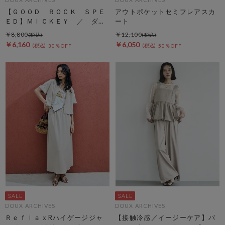
【ＧＯＯＤ ＲＯＣＫ ＳＰＥ
アウトポケットセミフレアスカ
ＥＤ】ＭＩＣＫＥＹ ／ ダメ
ート
ージＴＥＥ
￥8,800
￥12,100
￥6,160
￥6,050
30％OFF
50％OFF
DOUX ARCHIVES
DOUX ARCHIVES
ＲｅｆｌａｘRハイゲージジャ
【接触冷感／イージーケア】バ