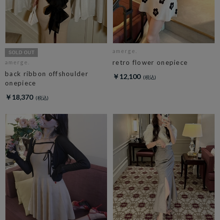
amerge.
retro flower onepiece
amerge.
back ribbon offshoulder
￥12,100
onepiece
￥18,370