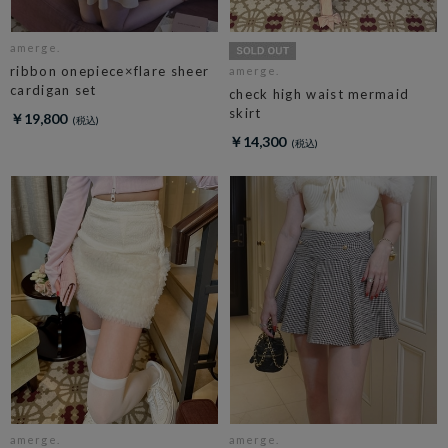
amerge.
ribbon onepiece×flare sheer
amerge.
cardigan set
check high waist mermaid
skirt
￥19,800
￥14,300
amerge.
amerge.