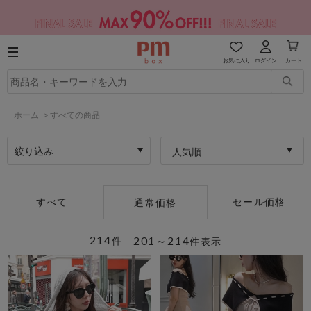
お気に入り
ログイン
カート
ホーム
>
すべての商品
絞り込み
人気順
すべて
セール価格
通常価格
214
201～214
件
件表示