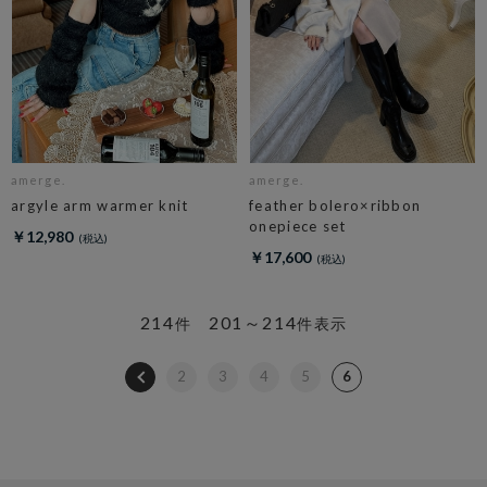
amerge.
amerge.
argyle arm warmer knit
feather bolero×ribbon
onepiece set
￥12,980
￥17,600
214
201～214
件
件表示
2
3
4
5
6