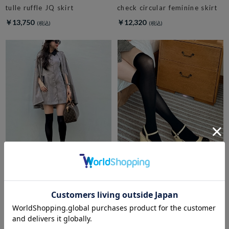
tulle ruffle JQ skirt
check circular feminine skirt
￥13,750
￥12,320
amerge.
amerge.
2way cape onepiece
美脚 mary jane sandals
￥20,570
￥15,950