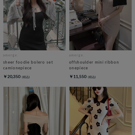
amerge.
amerge.
sheer foodie bolero set
offshoulder mini ribbon
camionepiece
onepiece
￥20,350
￥11,550