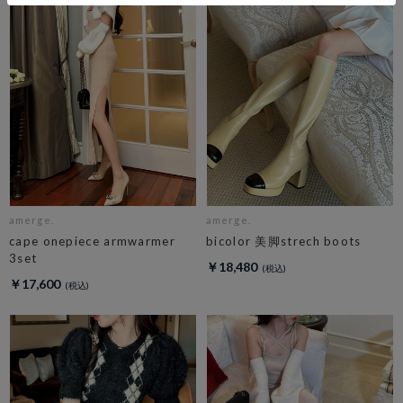
amerge.
amerge.
cape onepiece armwarmer
bicolor 美脚strech boots
3set
￥18,480
￥17,600