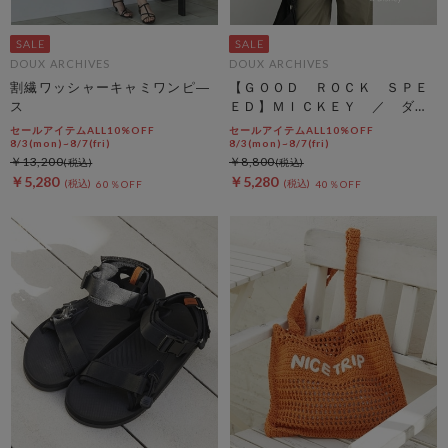
DOUX ARCHIVES
DOUX ARCHIVES
割繊ワッシャーキャミワンピ―
【ＧＯＯＤ ＲＯＣＫ ＳＰＥ
ス
ＥＤ】ＭＩＣＫＥＹ ／ ダメ
ージＴＥＥ
セールアイテムALL10%OFF
セールアイテムALL10%OFF
8/3(mon)~8/7(fri)
8/3(mon)~8/7(fri)
￥13,200
￥8,800
￥5,280
￥5,280
60％OFF
40％OFF