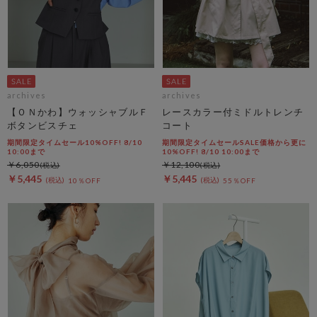
archives
archives
【ＯＮかわ】ウォッシャブルＦ
レースカラー付ミドルトレンチ
ボタンビスチェ
コート
期間限定タイムセール10%OFF! 8/10
期間限定タイムセールSALE価格から更に
10:00まで
10%OFF! 8/10 10:00まで
￥6,050
￥12,100
￥5,445
￥5,445
10％OFF
55％OFF