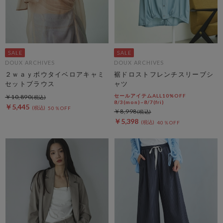
DOUX ARCHIVES
DOUX ARCHIVES
２ｗａｙボウタイベロアキャミ
裾ドロストフレンチスリーブシ
セットブラウス
ャツ
セールアイテムALL10%OFF
￥10,890
8/3(mon)~8/7(fri)
￥5,445
50％OFF
￥8,998
￥5,398
40％OFF