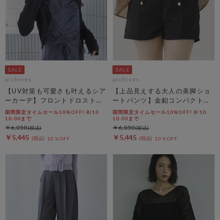
archives
archives
【UV対策も可愛さも叶えるシア
【上品見えする大人の美脚ショ
ーカーデ】フロントドロストシ
ートパンツ】金釦コンパクトシ
アーニットカーディガン
ョートパンツ
期間限定タイムセール10%OFF! 8/10
期間限定タイムセール10%OFF! 8/10
10:00まで
10:00まで
￥6,050
￥6,050
￥5,445
￥5,445
10％OFF
10％OFF