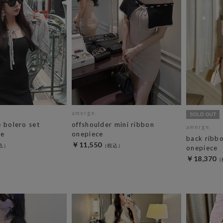
amerge.
e bolero set
offshoulder mini ribbon
amerge.
ce
onepiece
back ribbo
￥11,550
onepiece
￥18,370