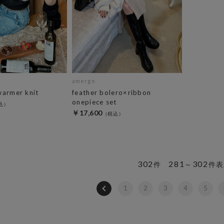
amerge.
warmer knit
feather bolero×ribbon
onepiece set
￥17,600
302
281
302
件
～
件表
1
2
3
4
5