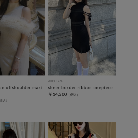
amerge.
bon offshoulder maxi
sheer border ribbon onepiece
￥14,300