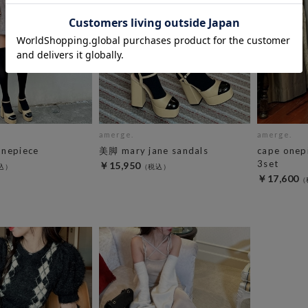
amerge.
amerge.
onepiece
美脚 mary jane sandals
cape onep
3set
￥15,950
￥17,600