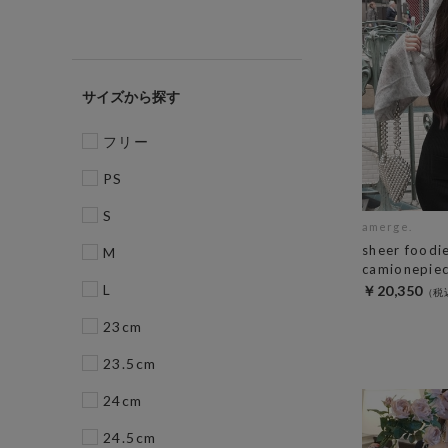
サイズ
フリー
PS
S
amerge.
sheer foodi
M
camionepie
L
￥20,350
23cm
23.5cm
24cm
24.5cm