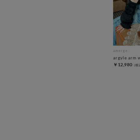
amerge.
argyle arm 
￥12,980