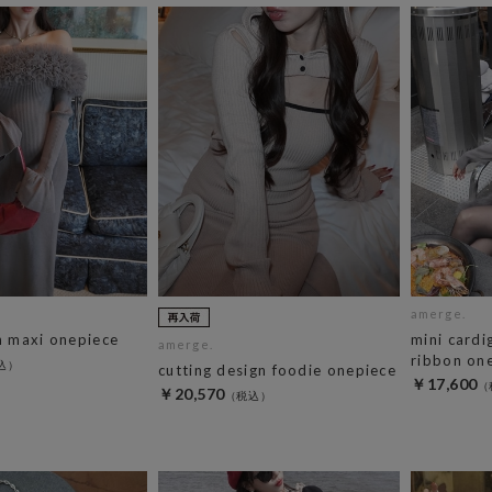
amerge.
on maxi onepiece
mini cardi
amerge.
ribbon on
cutting design foodie onepiece
￥17,600
￥20,570