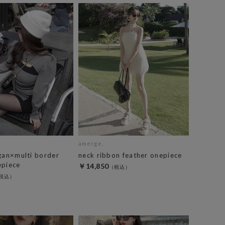
amerge.
gan×multi border
neck ribbon feather onepiece
epiece
￥14,850