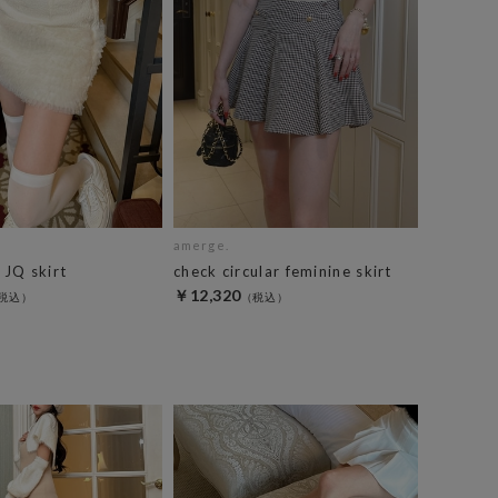
amerge.
e JQ skirt
check circular feminine skirt
￥12,320