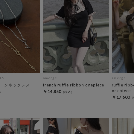
ES
amerge.
amerge.
ーンネックレス
french ruffle ribbon onepiece
ruffle rib
onepiece
￥14,850
￥17,600