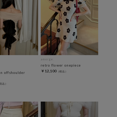
amerge.
retro flower onepiece
￥12,100
n offshoulder