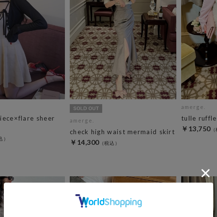
amerge.
iece×flare sheer
tulle ruffl
amerge.
t
￥13,750
check high waist mermaid skirt
￥14,300