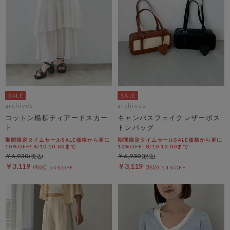
archives
archives
コットン楊柳ティアードスカー
キャンバスフェイクレザーボス
ト
トンバッグ
期間限定タイムセールSALE価格から更に
期間限定タイムセールSALE価格から更に
10%OFF! 8/10 10:00まで
10%OFF! 8/10 10:00まで
￥6,930
￥6,930
￥3,119
￥3,119
54％OFF
54％OFF