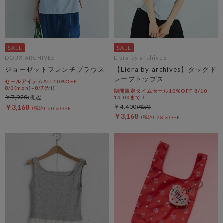
DOUX ARCHIVES
Liora by archives
ジョーゼットフレンチブラウス
【Liora by archives】タックド
レープトップス
セールアイテムALL10%OFF
8/3(mon)~8/7(fri)
期間限定タイムセール10%OFF 8/10
￥7,920
10:00まで！
￥3,168
￥4,400
60％OFF
￥3,168
28％OFF