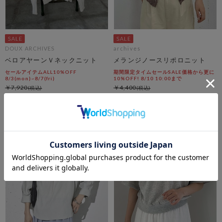
DOUX ARCHIVES
archives
ベロアヤーンＶネックニット
メランジノースリポロニット
セールアイテムALL10%OFF
期間限定タイムセールSALE価格から更に
8/3(mon)~8/7(fri)
10%OFF! 8/10 10:00まで
￥7,920
￥4,400
￥3,168
￥3,168
60％OFF
28％OFF