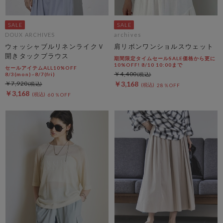
DOUX ARCHIVES
archives
ウォッシャブルリネンライクＶ
肩リボンワンショルスウェット
開きタックブラウス
期間限定タイムセールSALE価格から更に
10%OFF! 8/10 10:00まで
セールアイテムALL10%OFF
￥4,400
8/3(mon)~8/7(fri)
￥7,920
￥3,168
28％OFF
￥3,168
60％OFF