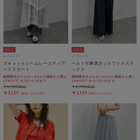
archives
archives
２ｗａｙイレヘムレースティア
ベルト付麻調タックワイドスラ
ードスカート
ックス
期間限定タイムセールSALE価格から更に
期間限定タイムセールSALE価格から更に
10%OFF! 8/10 10:00まで
10%OFF! 8/10 10:00まで
￥6,930
￥6,930
￥3,119
￥3,119
54％OFF
54％OFF