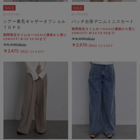
archives
archives
シアー裏毛ギャザーオフショル
パッチ台形デニムミニスカート
ＴＯＰＳ
期間限定タイムセールSALE価格から更に
10%OFF! 8/10 10:00まで
期間限定タイムセールSALE価格から更に
￥6,600
10%OFF! 8/10 10:00まで
￥5,500
￥2,970
55％OFF
￥2,475
55％OFF