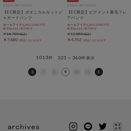
DOUX ARCHIVES
DOUX ARCHIVES
【EC限定】ボタニカルカットジ
【EC限定】ピグメント裏毛フレ
ャガードパンツ
アパンツ
セールアイテムALL10%OFF
セールアイテムALL10%OFF
8/3(mon)~8/7(fri)
8/3(mon)~8/7(fri)
￥18,700
￥11,880
￥7,480
￥4,752
60％OFF
60％OFF
1013
321～360
件
件表示
7
8
9
10
11