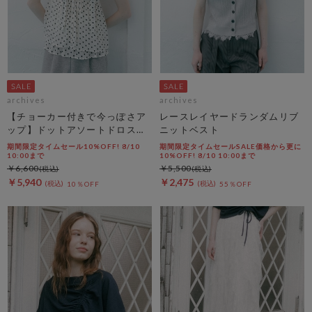
archives
archives
【チョーカー付きで今っぽさア
レースレイヤードランダムリブ
ップ】ドットアソートドロスト
ニットベスト
キャミチュニック
期間限定タイムセール10%OFF! 8/10
期間限定タイムセールSALE価格から更に
10:00まで
10%OFF! 8/10 10:00まで
￥6,600
￥5,500
￥5,940
￥2,475
10％OFF
55％OFF