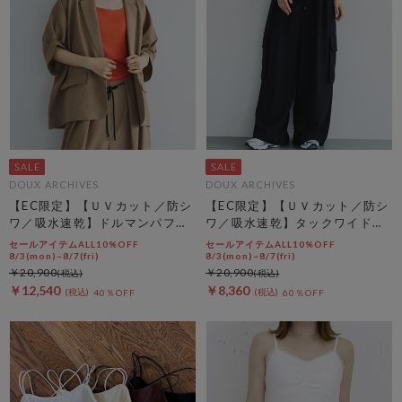
DOUX ARCHIVES
DOUX ARCHIVES
【EC限定】【ＵＶカット／防シ
【EC限定】【ＵＶカット／防シ
ワ／吸水速乾】ドルマンパフジ
ワ／吸水速乾】タックワイドカ
ャケット
ーゴパンツ
セールアイテムALL10%OFF
セールアイテムALL10%OFF
8/3(mon)~8/7(fri)
8/3(mon)~8/7(fri)
￥20,900
￥20,900
￥12,540
￥8,360
40％OFF
60％OFF