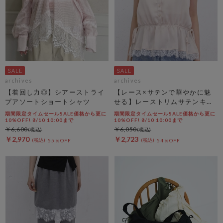
archives
archives
【着回し力◎】シアーストライ
【レース×サテンで華やかに魅
プアソートショートシャツ
せる】レーストリムサテンキャ
ミソール
期間限定タイムセールSALE価格から更に
期間限定タイムセールSALE価格から更に
10%OFF! 8/10 10:00まで
10%OFF! 8/10 10:00まで
￥6,600
￥6,050
￥2,970
￥2,723
55％OFF
54％OFF