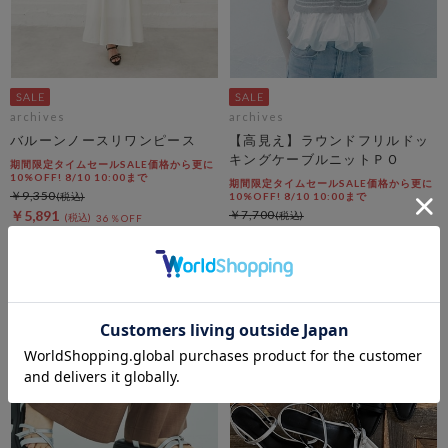
archives
archives
バルーンノースリワンピース
【高見え】ラウンドフリルドッ
キングケーブルニットＰＯ
期間限定タイムセールSALE価格から更に
10%OFF! 8/10 10:00まで
期間限定タイムセールSALE価格から更に
￥9,350
10%OFF! 8/10 10:00まで
￥5,891
￥7,700
36％OFF
￥4,851
37％OFF