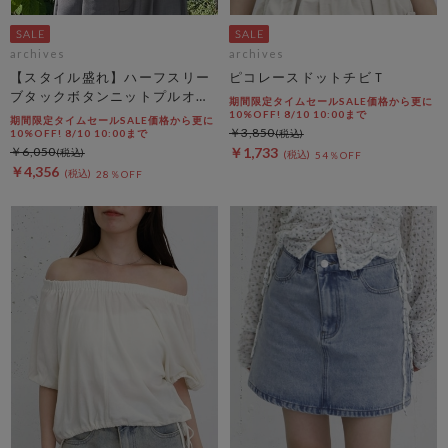
archives
archives
【スタイル盛れ】ハーフスリー
ピコレースドットチビＴ
ブタックボタンニットプルオー
期間限定タイムセールSALE価格から更に
バー
10%OFF! 8/10 10:00まで
期間限定タイムセールSALE価格から更に
￥3,850
10%OFF! 8/10 10:00まで
￥6,050
￥1,733
54％OFF
￥4,356
28％OFF