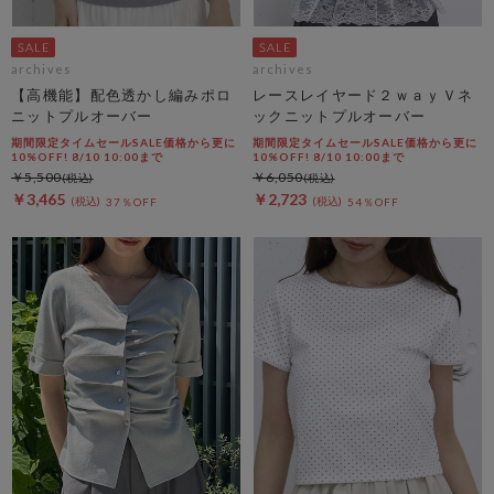
archives
archives
【高機能】配色透かし編みポロ
レースレイヤード２ｗａｙＶネ
ニットプルオーバー
ックニットプルオーバー
期間限定タイムセールSALE価格から更に
期間限定タイムセールSALE価格から更に
10%OFF! 8/10 10:00まで
10%OFF! 8/10 10:00まで
￥5,500
￥6,050
￥3,465
￥2,723
37％OFF
54％OFF