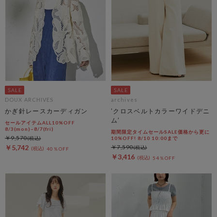
DOUX ARCHIVES
archives
かぎ針レースカーディガン
’クロスベルトカラーワイドデニ
ム’
セールアイテムALL10%OFF
8/3(mon)~8/7(fri)
期間限定タイムセールSALE価格から更に
￥9,570
10%OFF! 8/10 10:00まで
￥5,742
￥7,590
40％OFF
￥3,416
54％OFF