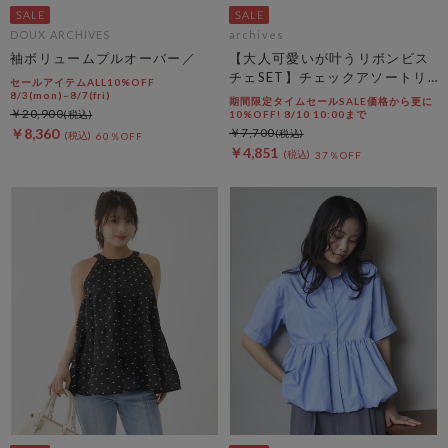
DOUX ARCHIVES
archives
袖ボリュームプルオーバー／
【大人可愛いが叶うリボンビス
チェSET】チェックアソートリ
セールアイテムALL10%OFF
ボンビスチェ×ペプラムブラウ
8/3(mon)~8/7(fri)
期間限定タイムセールSALE価格から更に
￥20,900
スＴＥＥ ＳＥＴ
10%OFF! 8/10 10:00まで
￥8,360
￥7,700
60％OFF
￥4,851
37％OFF