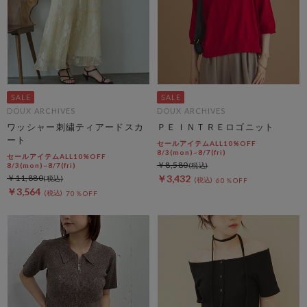
DOUX ARCHIVES
DOUX ARCHIVES
ワッシャー刺繍ティアードスカ
ＰＥＩＮＴＲＥロゴニット
ート
セールアイテムALL10%OFF
8/3(mon)~8/7(fri)
セールアイテムALL10%OFF
￥8,580
8/3(mon)~8/7(fri)
￥11,880
￥3,432
60％OFF
￥3,564
70％OFF