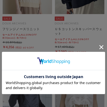
DOUX ARCHIVES
DOUX ARCHIVES
フリンジノースリニット
ＵＳコットンスキッパースウェ
ット
セールアイテムALL10%OFF
8/3(mon)~8/7(fri)
セールアイテムALL10%OFF
￥10,890
8/3(mon)~8/7(fri)
￥4,356
￥17,600
60％OFF
￥7,040
60％OFF