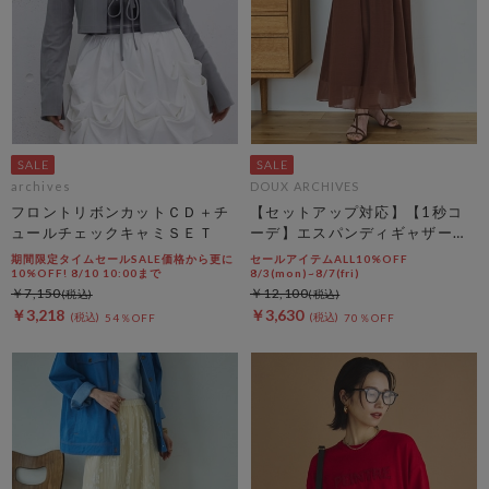
archives
DOUX ARCHIVES
フロントリボンカットＣＤ＋チ
【セットアップ対応】【1秒コ
ュールチェックキャミＳＥＴ
ーデ】エスパンディギャザース
カート
期間限定タイムセールSALE価格から更に
セールアイテムALL10%OFF
10%OFF! 8/10 10:00まで
8/3(mon)~8/7(fri)
￥7,150
￥12,100
￥3,218
￥3,630
54％OFF
70％OFF