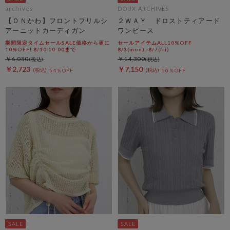
archives
DOUX ARCHIVES
【ＯＮかわ】フロントフリルシ
２ＷＡＹ ドロストティアード
アーニットカーディガン
ワンピース
期間限定タイムセールSALE価格から更に
セールアイテムALL10%OFF
10%OFF! 8/10 10:00まで
8/3(mon)~8/7(fri)
￥6,050
￥14,300
￥2,723
￥7,150
54％OFF
50％OFF