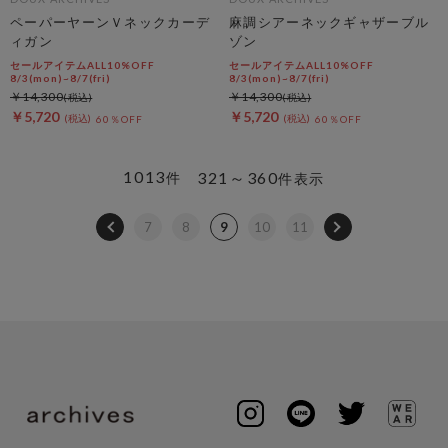
ペーパーヤーンＶネックカーデ
麻調シアーネックギャザーブル
ィガン
ゾン
セールアイテムALL10%OFF
セールアイテムALL10%OFF
8/3(mon)~8/7(fri)
8/3(mon)~8/7(fri)
￥14,300
￥14,300
￥5,720
￥5,720
60％OFF
60％OFF
1013
321～360
件
件表示
7
8
9
10
11