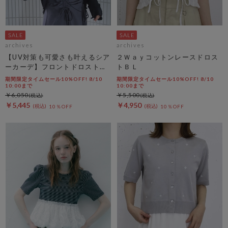
archives
archives
【UV対策も可愛さも叶えるシア
２Ｗａｙコットンレースドロス
ーカーデ】フロントドロストシ
トＢＬ
アーニットカーディガン
期間限定タイムセール10%OFF! 8/10
期間限定タイムセール10%OFF! 8/10
10:00まで
10:00まで
￥6,050
￥5,500
￥5,445
￥4,950
10％OFF
10％OFF