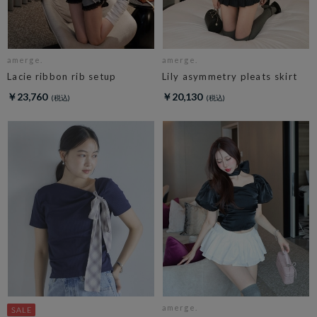
amerge.
amerge.
Lacie ribbon rib setup
Lily asymmetry pleats skirt
￥23,760
￥20,130
amerge.