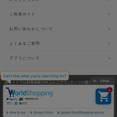
ご利用ガイド
お問い合わせについて
よくあるご質問
アプリについて
当サイトでは利用体験の向上およびコンテンツの最適な提供、ト
会社概要
特定商取引法に基づく表記
ラフィックの分析を目的としてCookieを使用しています。
サイトの閲覧を継続された場合、Cookieの利用に同意したことも
ご利用規約
個人情報保護方針
のといたします。
詳細については
プライバシーポリシー
をご確認ください。
Copyright(C) P&M co.,ltd All Rights Reserved.
承諾する