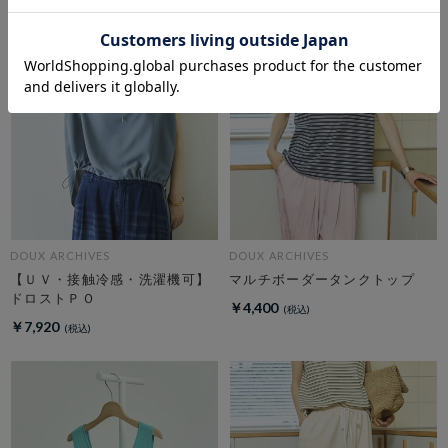
DOUX ARCHIVES
DOUX ARCHIVES
【ＵＶ・接触冷感・洗濯機可】
マルチボーダータンクトップ
ドロストＰＯ
￥4,400
￥7,920