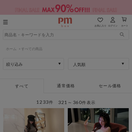
お気に入り
ログイン
カート
ホーム
>
すべての商品
絞り込み
人気順
通常価格
セール価格
すべて
1233
321～360
件
件表示