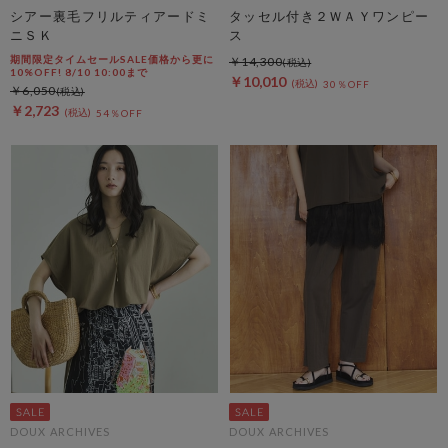
シアー裏毛フリルティアードミ
タッセル付き２ＷＡＹワンピー
ニＳＫ
ス
期間限定タイムセールSALE価格から更に
￥14,300
10%OFF! 8/10 10:00まで
￥10,010
30％OFF
￥6,050
￥2,723
54％OFF
DOUX ARCHIVES
DOUX ARCHIVES