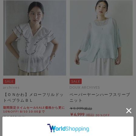
archives
DOUX ARCHIVES
【ＯＮかわ】メローフリルドッ
ペーパーヤーンハーフスリーブ
トペプラムＢＬ
ニット
期間限定タイムセールSALE価格から更に
￥9,999
10%OFF! 8/10 10:00まで
￥6,999
30％OFF
￥6,050
￥4,356
28％OFF