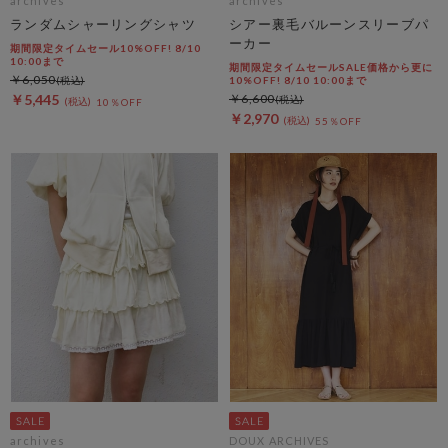
archives
archives
ランダムシャーリングシャツ
シアー裏毛バルーンスリーブパ
ーカー
期間限定タイムセール10%OFF! 8/10
10:00まで
期間限定タイムセールSALE価格から更に
￥6,050
10%OFF! 8/10 10:00まで
￥5,445
￥6,600
10％OFF
￥2,970
55％OFF
archives
DOUX ARCHIVES