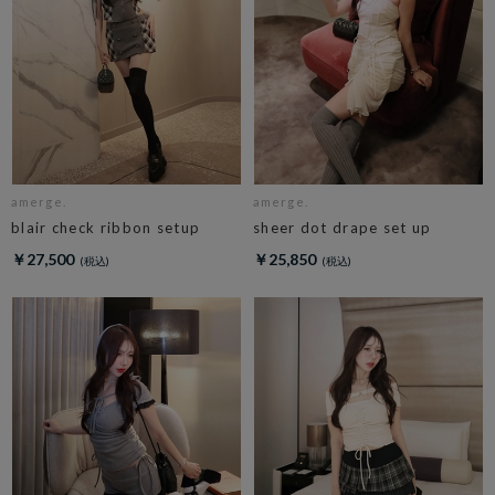
amerge.
amerge.
blair check ribbon setup
sheer dot drape set up
￥27,500
￥25,850