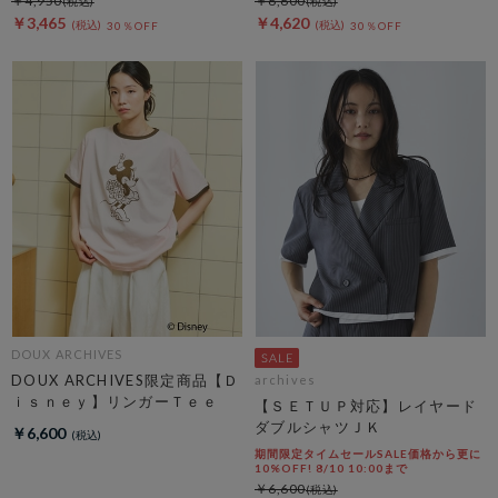
￥4,950
￥6,600
￥3,465
￥4,620
30％OFF
30％OFF
DOUX ARCHIVES
DOUX ARCHIVES限定商品【Ｄ
archives
ｉｓｎｅｙ】リンガーＴｅｅ
【ＳＥＴＵＰ対応】レイヤード
ダブルシャツＪＫ
￥6,600
期間限定タイムセールSALE価格から更に
10%OFF! 8/10 10:00まで
￥6,600