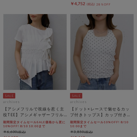
￥4,752
28％OFF
archives
archives
【アシメフリルで視線を惹く主
【ドット×レースで魅せるカッ
役TEE】アシメギャザーフリル
プ付きトップス】カップ付きホ
ＴＥＥ
ルダーネックレースタンクトッ
期間限定タイムセールSALE価格から更に
期間限定タイムセール10%OFF! 8/10
プ
10%OFF! 8/10 10:00まで
10:00まで
￥6,600
￥3,850