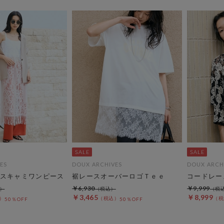
ES
DOUX ARCHIVES
DOUX ARCH
スキャミワンピース
裾レースオーバーロゴＴｅｅ
コードレー
￥6,930
￥9,999
￥3,465
￥8,999
50％OFF
50％OFF