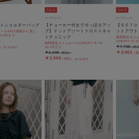
archives
archives
トショルダーバッグ
【チョーカー付きで今っぽさアッ
【ＳＥＴＵ
プ】ドットアソートドロストキャ
ットアウト
ールSALE価格から更に
 10:00まで
ミチュニック
期間限定タイム
10%OFF! 8/1
期間限定タイムセール10%OFF! 8/10
￥7,700
10:00まで
36％OFF
￥3,465
￥6,600
￥5,940
10％OFF