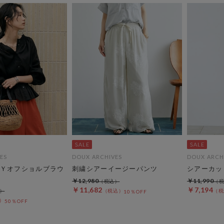
ES
DOUX ARCHIVES
DOUX ARCH
Ｙオフショルブラウ
刺繍シアーイージーパンツ
シアーカッ
￥12,980
￥11,990
￥11,682
￥7,194
10％OFF
50％OFF