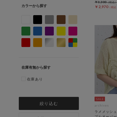
￥3,300
カラー
￥2,970
在庫有無
在庫あり
絞り込む
archives
ラメメッシュ
プルオーバー