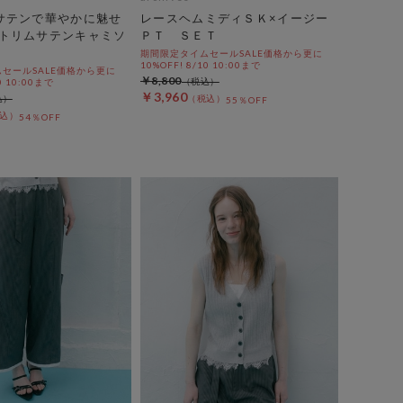
サテンで華やかに魅せ
レースヘムミディＳＫ×イージー
トリムサテンキャミソ
ＰＴ ＳＥＴ
期間限定タイムセールSALE価格から更に
10%OFF! 8/10 10:00まで
セールSALE価格から更に
￥8,800
0 10:00まで
￥3,960
55％OFF
54％OFF