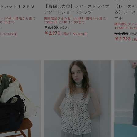
ストカットＴＯＰＳ
【着回し力◎】シアーストライプ
【レース×
アソートショートシャツ
る】レース
ール
ールSALE価格から更に
期間限定タイムセールSALE価格から更に
 10:00まで
10%OFF! 8/10 10:00まで
期間限定タイム
￥6,600
10%OFF! 8/1
￥2,970
￥6,050
37％OFF
55％OFF
￥2,723