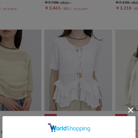
￥7,700
￥7,150
￥3,465
￥3,218
10％OFF
55％OFF
archives
archives
ドロストニット５Ｓ
ラウンドフリルフロントリボンニ
七分袖シア
ットカーディガン
ィガン