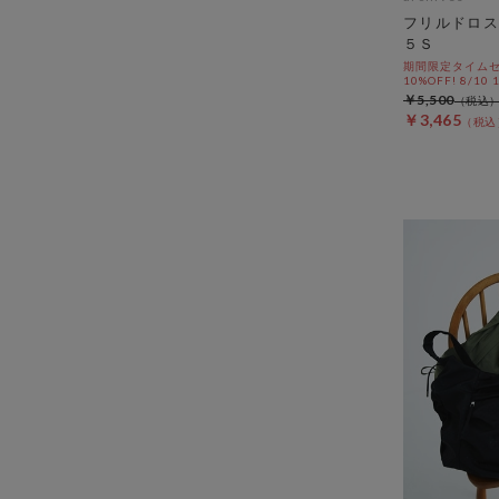
フリルドロ
５Ｓ
期間限定タイムセ
10%OFF! 8/10
￥5,500
￥3,465