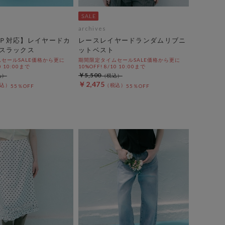
archives
Ｐ対応】レイヤードカ
レースレイヤードランダムリブニ
スラックス
ットベスト
セールSALE価格から更に
期間限定タイムセールSALE価格から更に
0 10:00まで
10%OFF! 8/10 10:00まで
￥5,500
￥2,475
55％OFF
55％OFF