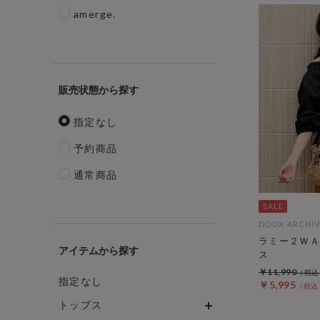
amerge.
販売状態
指定なし
予約商品
通常商品
DOUX ARCHIV
ラミー２ＷＡ
アイテム
ス
￥11,990
指定なし
￥5,995
トップス