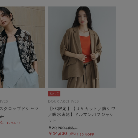
IVES
DOUX ARCHIVES
スクロップドシャツ
【EC限定】【ＵＶカット／防シワ
／吸水速乾】ドルマンパフジャケ
ット
10％OFF
￥20,900
￥14,630
30％OFF