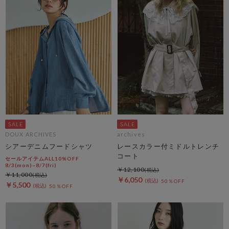
DOUX ARCHIVES
archives
シアーデニムフードシャツ
レースカラー付ミドルトレンチ
コート
セールアイテムALL10%OFF
8/3(mon)~8/7(fri)
￥12,100
￥11,000
￥6,050
50％OFF
￥5,500
50％OFF