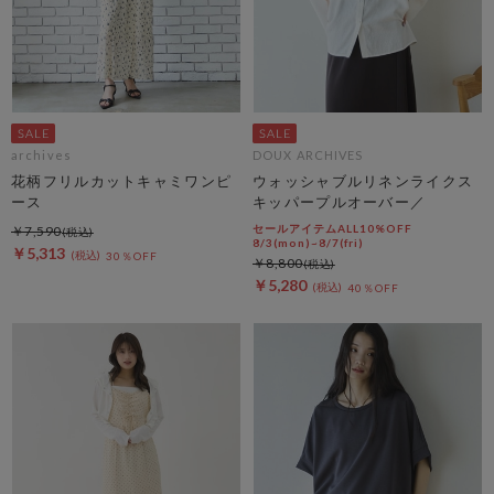
archives
DOUX ARCHIVES
花柄フリルカットキャミワンピ
ウォッシャブルリネンライクス
ース
キッパープルオーバー／
セールアイテムALL10%OFF
￥7,590
8/3(mon)~8/7(fri)
￥5,313
30％OFF
￥8,800
￥5,280
40％OFF