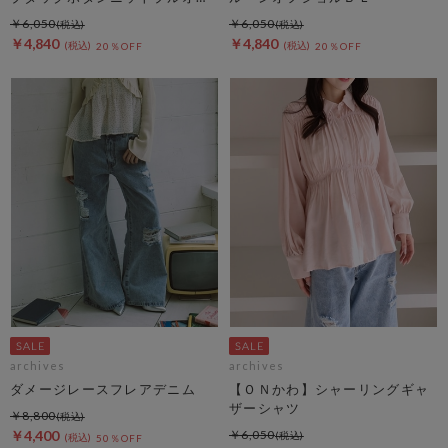
バー
￥6,050
￥6,050
￥4,840
￥4,840
20％OFF
20％OFF
archives
archives
ダメージレースフレアデニム
【ＯＮかわ】シャーリングギャ
ザーシャツ
￥8,800
￥4,400
￥6,050
50％OFF