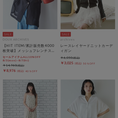
DOUX ARCHIVES
archives
【HIT ITEM/累計販売数4000
レースレイヤードニットカーデ
枚突破】メッシュフレンチスリ
ィガン
ーブジャケット／
セールアイテムALL10%OFF
￥6,050
8/3(mon)~8/7(fri)
￥3,025
50％OFF
￥14,960
￥8,976
40％OFF