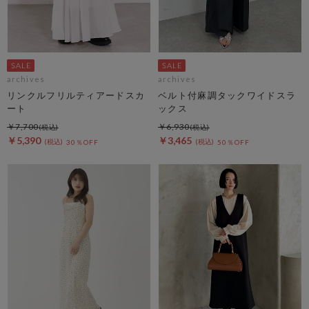
archives
archives
リンクルフリルティアードスカ
ベルト付麻調タックワイドスラ
ート
ックス
￥7,700
￥6,930
￥5,390
￥3,465
30％OFF
50％OFF