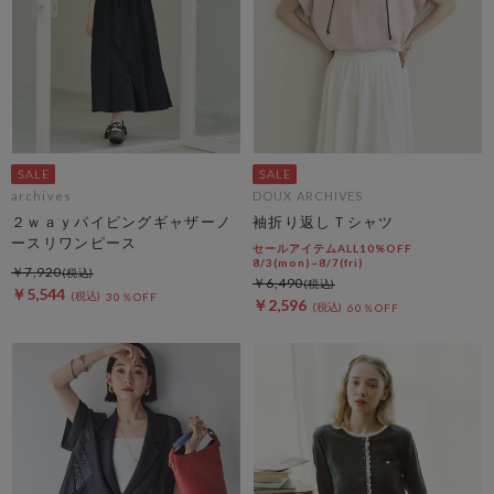
archives
DOUX ARCHIVES
２ｗａｙパイピングギャザーノ
袖折り返しＴシャツ
ースリワンピース
セールアイテムALL10%OFF
8/3(mon)~8/7(fri)
￥7,920
￥6,490
￥5,544
30％OFF
￥2,596
60％OFF