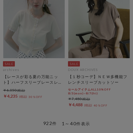
archives
DOUX ARCHIVES
【レースが彩る夏の万能ニッ
【１秒コーデ】ＮＥＷ多機能フ
ト】ハーフスリーブレースレイ
レンチスリーブカットソー
ヤードニットカーディガン
セールアイテムALL10%OFF
￥6,050
8/3(mon)~8/7(fri)
￥4,235
30％OFF
￥7,480
￥4,488
40％OFF
922
1～40
件
件表示