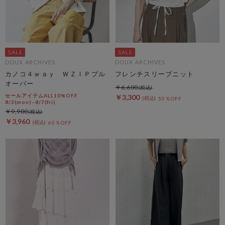
DOUX ARCHIVES
DOUX ARCHIVES
カノコ４ｗａｙ ＷＺＩＰプル
フレンチスリーブニット
オーバー
￥6,600
セールアイテムALL10%OFF
￥3,300
50％OFF
8/3(mon)~8/7(fri)
￥9,900
￥3,960
60％OFF