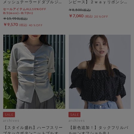
メッシュテーラードダブルジャ
ンピース】２ｗａｙリボンシャ
ケット
ーリングノースリワンピース
セールアイテムALL10%OFF
￥8,800
8/3(mon)~8/7(fri)
￥7,040
20％OFF
￥15,950
￥9,570
40％OFF
archives
archives
【スタイル盛れ】ハーフスリー
【新色追加！】タックフリルバ
ブタックボタンニットプルオー
ルーンオフショルＢＬ