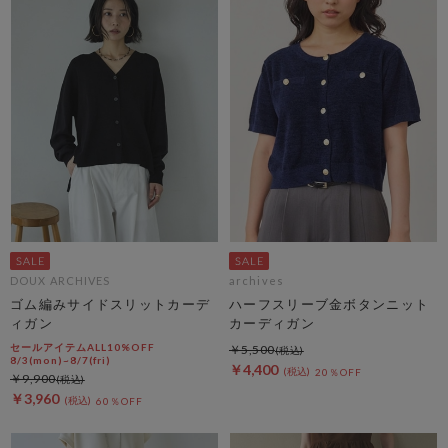
DOUX ARCHIVES
archives
ゴム編みサイドスリットカーデ
ハーフスリーブ金ボタンニット
ィガン
カーディガン
セールアイテムALL10%OFF
￥5,500
8/3(mon)~8/7(fri)
￥4,400
20％OFF
￥9,900
￥3,960
60％OFF