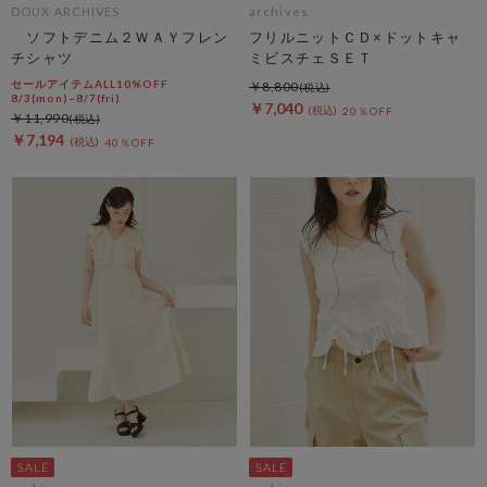
DOUX ARCHIVES
archives
ソフトデニム２ＷＡＹフレン
フリルニットＣＤ×ドットキャ
チシャツ
ミビスチェＳＥＴ
セールアイテムALL10%OFF
￥8,800
8/3(mon)~8/7(fri)
￥7,040
20％OFF
￥11,990
￥7,194
40％OFF