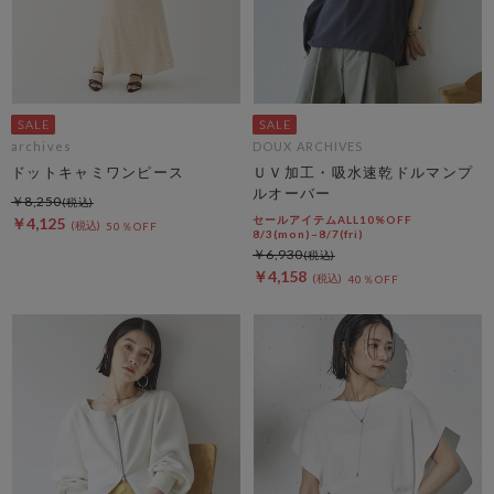
archives
DOUX ARCHIVES
ドットキャミワンピース
ＵＶ加工・吸水速乾ドルマンプ
ルオーバー
￥8,250
セールアイテムALL10%OFF
￥4,125
50％OFF
8/3(mon)~8/7(fri)
￥6,930
￥4,158
40％OFF