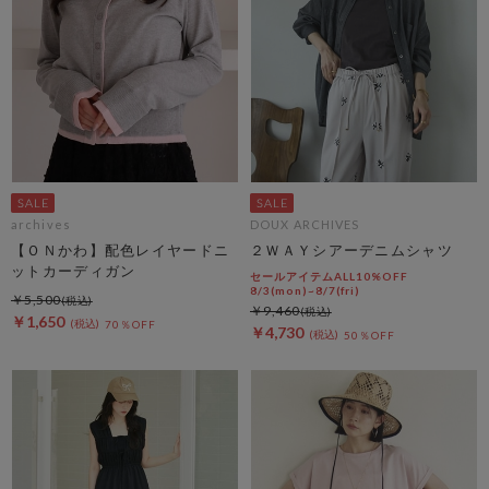
archives
DOUX ARCHIVES
【ＯＮかわ】配色レイヤードニ
２ＷＡＹシアーデニムシャツ
ットカーディガン
セールアイテムALL10%OFF
8/3(mon)~8/7(fri)
￥5,500
￥9,460
￥1,650
70％OFF
￥4,730
50％OFF