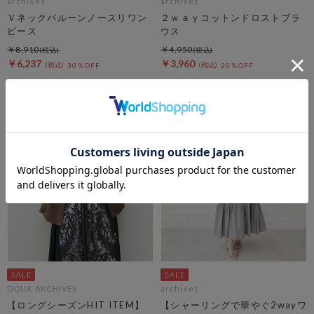
archives
archives
Ｖネックバルーンノースリワン
２ｗａｙコットンドロストブラ
ピース
ウス
￥8,910
￥4,950
￥6,237
￥3,960
30％OFF
20％OFF
DOUX ARCHIVES
archives
【ロングシーズンHIT ITEM】
【シャーリングで華やぐ2wayワ