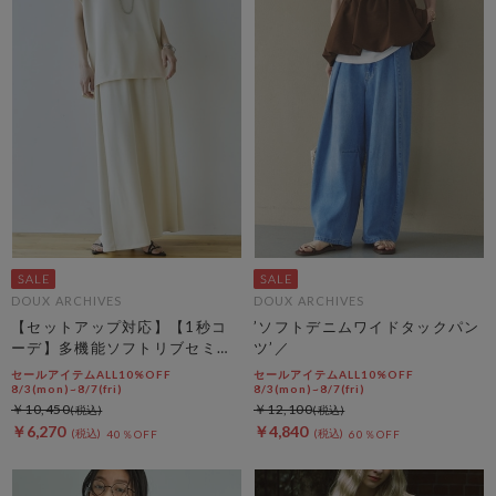
DOUX ARCHIVES
DOUX ARCHIVES
【セットアップ対応】【1秒コ
’ソフトデニムワイドタックパン
ーデ】多機能ソフトリブセミフ
ツ’／
レアスカート
セールアイテムALL10%OFF
セールアイテムALL10%OFF
8/3(mon)~8/7(fri)
8/3(mon)~8/7(fri)
￥10,450
￥12,100
￥6,270
￥4,840
40％OFF
60％OFF