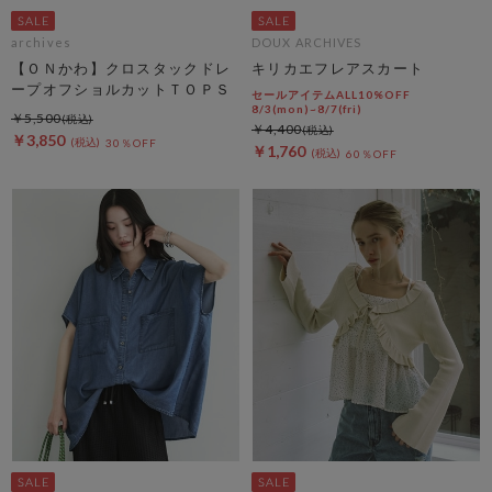
archives
DOUX ARCHIVES
【ＯＮかわ】クロスタックドレ
キリカエフレアスカート
ープオフショルカットＴＯＰＳ
セールアイテムALL10%OFF
8/3(mon)~8/7(fri)
￥5,500
￥4,400
￥3,850
30％OFF
￥1,760
60％OFF