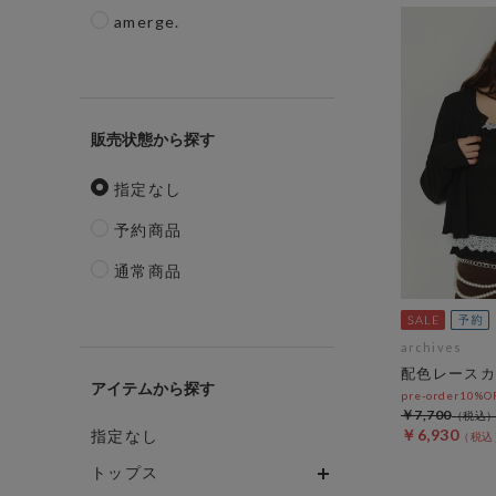
amerge.
販売状態
指定なし
予約商品
通常商品
archives
配色レースカ
アイテム
pre-order10%
￥7,700
￥6,930
指定なし
トップス