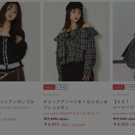
archives
archives
ットアンサンブル
チェックアソートＢＩＧリボンオ
【ＳＥＴ 
フショルＢＬ
イードペプ
OFF 8/21 10:00まで！
pre-order10%OFF 8/21 10:00まで！
pre-order10
￥7,150
￥7,150
10％OFF
￥6,435
￥6,435
10％OFF