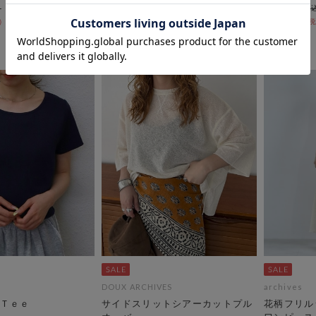
￥6,600
￥8,800
￥5,940
￥7,920
10％OFF
10％OFF
DOUX ARCHIVES
archives
Ｔｅｅ
サイドスリットシアーカットプル
花柄フリル