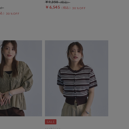
￥9,350
￥6,545
30％OFF
30％OFF
archives