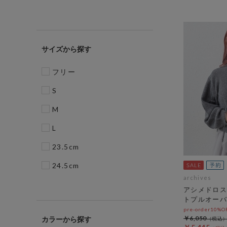
サイズ
フリー
S
M
L
23.5cm
24.5cm
archives
アシメドロス
トプルオーバ
pre-order10%
￥6,050
カラー