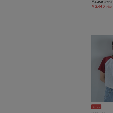
￥3,300
￥2,640
archives