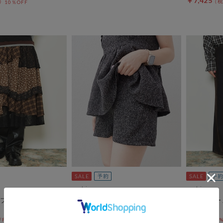
￥7,425
10％OFF
archives
archives
フリルティアードミ
【ＳＥＴ ＵＰ対応】ツイードシ
フロッキー
ョートパンツ
ムパンツ
OFF 8/21 10:00まで！
pre-order10%OFF 8/21 10:00まで！
pre-order10