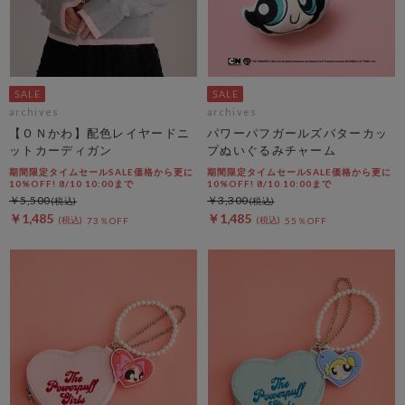
archives
archives
【ＯＮかわ】配色レイヤードニ
パワーパフガールズバターカッ
ットカーディガン
プぬいぐるみチャーム
期間限定タイムセールSALE価格から更に
期間限定タイムセールSALE価格から更に
10%OFF! 8/10 10:00まで
10%OFF! 8/10 10:00まで
￥5,500
￥3,300
￥1,485
￥1,485
73％OFF
55％OFF