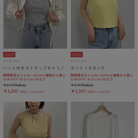
archives
archives
パット付きストラップキャミ／
カットＪＱタンク
期間限定タイムセールSALE価格から更に
期間限定タイムセールSALE価格から更に
10%OFF! 8/10 10:00まで
10%OFF! 8/10 10:00まで
￥2,970
￥2,970
￥1,337
￥1,337
54％OFF
54％OFF