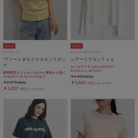
archives
DOUX ARCHIVES
’アソートＢＤクロスネックタン
シアーリブロンＴｅｅ
ク’
セールアイテムALL10%OFF
8/3(mon)~8/7(fri)
期間限定タイムセールSALE価格から更に
￥3,630
10%OFF! 8/10 10:00まで
￥2,970
￥1,452
60％OFF
￥1,337
54％OFF