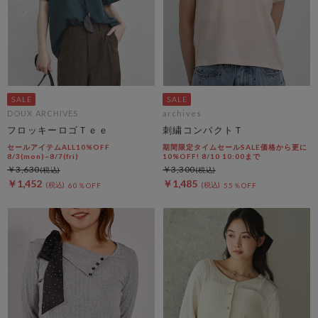
DOUX ARCHIVES
archives
フロッキーロゴＴｅｅ
刺繍コンパクトＴ
セールアイテムALL10%OFF
期間限定タイムセールSALE価格から更に
8/3(mon)~8/7(fri)
10%OFF! 8/10 10:00まで
￥3,630
￥3,300
￥1,452
￥1,485
60％OFF
55％OFF