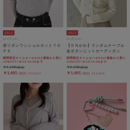
archives
archives
肩リボンワンショルカットＴＯ
【ＯＮかわ】ランダムケーブル
ＰＳ
金ボタンニットカーディガン
期間限定タイムセールSALE価格から更に
期間限定タイムセールSALE価格から更に
10%OFF! 8/10 10:00まで
10%OFF! 8/10 10:00まで
￥5,500
￥5,500
￥1,485
￥1,485
73％OFF
73％OFF