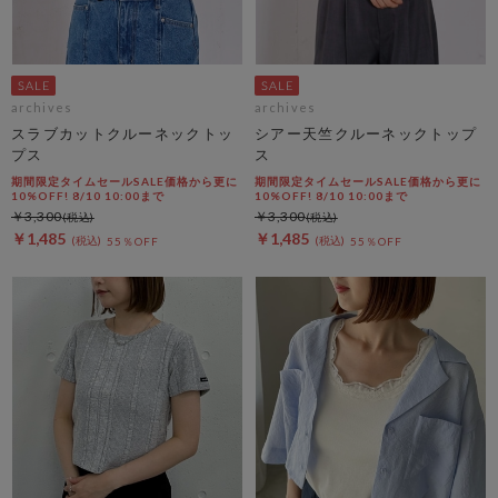
archives
archives
スラブカットクルーネックトッ
シアー天竺クルーネックトップ
プス
ス
期間限定タイムセールSALE価格から更に
期間限定タイムセールSALE価格から更に
10%OFF! 8/10 10:00まで
10%OFF! 8/10 10:00まで
￥3,300
￥3,300
￥1,485
￥1,485
55％OFF
55％OFF