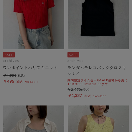
archives
archives
ワンポイントハリヌキニット
ランダムテレコバッククロスキ
ャミ／
￥4,950
期間限定タイムセールSALE価格から更に
￥495
90％OFF
10%OFF! 8/10 10:00まで
￥2,970
￥1,337
54％OFF