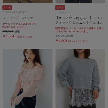
DOUX ARCHIVES
archives
ラップワイドパンツ
【オン／オフ使える！】ライン
フィットクロスニットプルオー
セールアイテムALL10%OFF
バー
8/3(mon)~8/7(fri)
期間限定タイムセールSALE価格から更に
￥3,960
10%OFF! 8/10 10:00まで
￥1,584
￥5,940
60％OFF
￥1,604
72％OFF