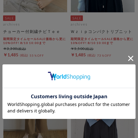
archives
archives
チョーカー付刺繍チビＴｅｅ
Ｗｚｉｐコンパクトリブニット
期間限定タイムセールSALE価格から更に
期間限定タイムセールSALE価格から更に
10%OFF! 8/10 10:00まで
10%OFF! 8/10 10:00まで
￥3,300
￥5,500
￥1,485
￥1,485
55％OFF
73％OFF