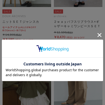
DOUX ARCHIVES
archives
ニットＳＥＴジャンスカ
２ｗａｙパフスリブラウス×ギ
ャザーキャミワンピースＳＥＴ
セールアイテムALL10%OFF
8/3(mon)~8/7(fri)
￥12,100
￥14,300
￥8,470
30％OFF
￥8,580
40％OFF