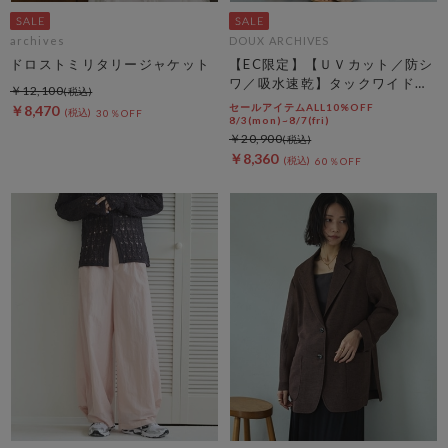
archives
DOUX ARCHIVES
ドロストミリタリージャケット
【EC限定】【ＵＶカット／防シ
ワ／吸水速乾】タックワイドカ
￥12,100
ーゴパンツ
セールアイテムALL10%OFF
￥8,470
30％OFF
8/3(mon)~8/7(fri)
￥20,900
￥8,360
60％OFF