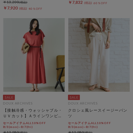
￥13,200
￥7,832
60％OFF
￥7,920
40％OFF
DOUX ARCHIVES
DOUX ARCHIVES
【接触冷感・ウォッシャブル・
クロシェ風レースイージーパン
ＵＶカット】Ａラインワンピー
ツ
ス
セールアイテムALL10%OFF
セールアイテムALL10%OFF
8/3(mon)~8/7(fri)
8/3(mon)~8/7(fri)
￥12,980
￥12,980