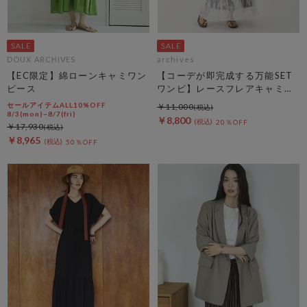
DOUX ARCHIVES
archives
【EC限定】綿ローンキャミワン
【コーデが即完成する万能SET
ピース
ワンピ】レースフレアキャミＯ
Ｐ×ノースカットリブＯＰＳＥ
セールアイテムALL10%OFF
￥11,000
Ｔ
8/3(mon)~8/7(fri)
￥8,800
20％OFF
￥17,930
￥8,965
50％OFF