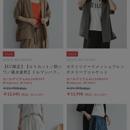
DOUX ARCHIVES
DOUX ARCHIVES
【EC限定】【ＵＶカット／防シ
カラミツイードメッシュフレン
ワ／吸水速乾】ドルマンパフジ
チスリーブジャケット
ャケット
セールアイテムALL10%OFF
セールアイテムALL10%OFF
8/3(mon)~8/7(fri)
8/3(mon)~8/7(fri)
￥20,900
￥19,998
￥12,540
￥11,998
40％OFF
40％OFF