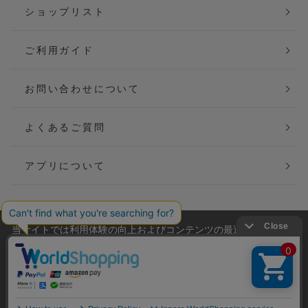
ショップリスト
ご利用ガイド
お問い合わせについて
よくあるご質問
アプリについて
当サイトでは利用体験の向上およびコンテンツの最適な提供、ト
会社概要
特定商取引法に基づく表記
ラフィックの分析を目的としてCookieを使用しています。
サイトの閲覧を継続された場合、Cookieの利用に同意したことも
ご利用規約
個人情報保護方針
のといたします。
詳細については
プライバシーポリシー
をご確認ください。
Copyright(C) P&M co.,ltd All Rights Reserved.
承諾する