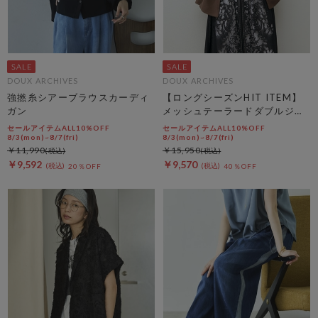
DOUX ARCHIVES
DOUX ARCHIVES
強撚糸シアーブラウスカーディ
【ロングシーズンHIT ITEM】
ガン
メッシュテーラードダブルジャ
ケット
セールアイテムALL10%OFF
セールアイテムALL10%OFF
8/3(mon)~8/7(fri)
8/3(mon)~8/7(fri)
￥11,990
￥15,950
￥9,592
￥9,570
20％OFF
40％OFF