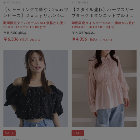
archives
archives
【シャーリングで華やぐ2wayワ
【スタイル盛れ】ハーフスリー
ンピース】２ｗａｙリボンシャ
ブタックボタンニットプルオー
ーリングノースリワンピース
バー
期間限定タイムセールSALE価格から更に
期間限定タイムセールSALE価格から更に
10%OFF! 8/10 10:00まで
10%OFF! 8/10 10:00まで
￥8,800
￥6,050
￥6,336
￥4,356
28％OFF
28％OFF
archives
archives