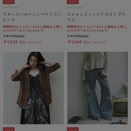
archives
archives
Ｖネックバルーンノースリワン
２ｗａｙコットンドロストブラ
ピース
ウス
期間限定タイムセールSALE価格から更に
期間限定タイムセールSALE価格から更に
10%OFF! 8/10 10:00まで
10%OFF! 8/10 10:00まで
￥8,910
￥4,950
￥5,613
￥3,564
37％OFF
28％OFF