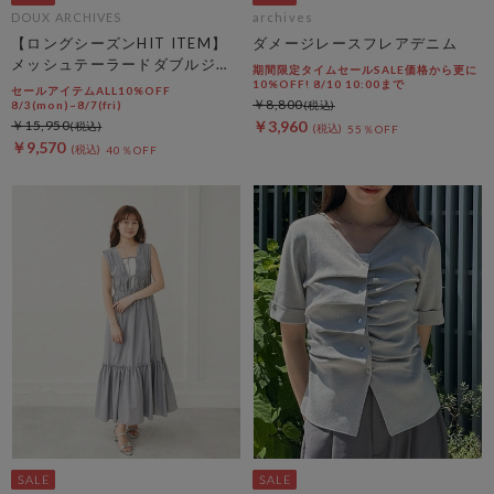
DOUX ARCHIVES
archives
【ロングシーズンHIT ITEM】
ダメージレースフレアデニム
メッシュテーラードダブルジャ
期間限定タイムセールSALE価格から更に
ケット
10%OFF! 8/10 10:00まで
セールアイテムALL10%OFF
￥8,800
8/3(mon)~8/7(fri)
￥15,950
￥3,960
55％OFF
￥9,570
40％OFF