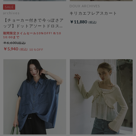
DOUX ARCHIVES
キリカエフレアスカート
archives
【チョーカー付きで今っぽさア
￥11,880
ップ】ドットアソートドロスト
キャミチュニック
期間限定タイムセール10%OFF! 8/10
10:00まで
￥6,600
￥5,940
10％OFF