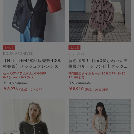
DOUX ARCHIVES
archives
【HIT ITEM/累計販売数4000
新色追加！【360度かわいい主
枚突破】メッシュフレンチスリ
役級バルーンワンピ】タックバ
ーブジャケット／
ルーンノースリギャザーワンピ
セールアイテムALL10%OFF
期間限定タイムセール10%OFF! 8/10
ース
8/3(mon)~8/7(fri)
10:00まで
￥14,960
￥9,900
￥8,976
￥8,910
40％OFF
10％OFF