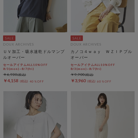
DOUX ARCHIVES
DOUX ARCHIVES
ＵＶ加工・吸水速乾ドルマンプ
カノコ４ｗａｙ ＷＺＩＰプル
ルオーバー
オーバー
セールアイテムALL10%OFF
セールアイテムALL10%OFF
8/3(mon)~8/7(fri)
8/3(mon)~8/7(fri)
￥6,930
￥9,900
￥4,158
￥3,960
40％OFF
60％OFF