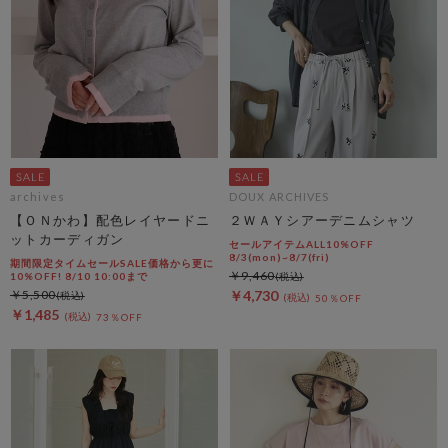
archives
DOUX ARCHIVES
【ＯＮかわ】配色レイヤードニ
２ＷＡＹシアーデニムシャツ
ットカーディガン
セールアイテムALL10%OFF
8/3(mon)~8/7(fri)
期間限定タイムセールSALE価格から更に
￥9,460
10%OFF! 8/10 10:00まで
￥5,500
￥4,730
50％OFF
￥1,485
73％OFF