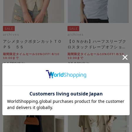
archives
archives
アシメタックボタンカットＴＯ
【ＯＮかわ】ハーフスリーブク
ＰＳ ５Ｓ
ロスタックドレープオフショル
ＴＯＰＳ
期間限定タイムセール10%OFF! 8/10
期間限定タイムセール10%OFF! 8/10
10:00まで
10:00まで
￥4,950
￥5,500
￥4,455
￥4,950
10％OFF
10％OFF