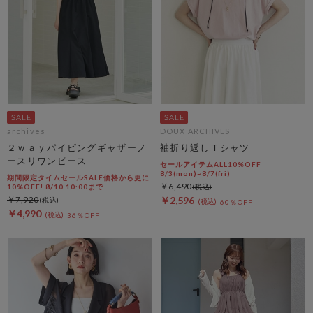
archives
DOUX ARCHIVES
２ｗａｙパイピングギャザーノ
袖折り返しＴシャツ
ースリワンピース
セールアイテムALL10%OFF
8/3(mon)~8/7(fri)
期間限定タイムセールSALE価格から更に
￥6,490
10%OFF! 8/10 10:00まで
￥7,920
￥2,596
60％OFF
￥4,990
36％OFF