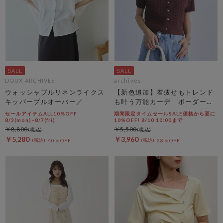
DOUX ARCHIVES
archives
ウォッシャブルリネンライクス
【新色追加】着痩せもトレンド
キッパープルオーバー／
も叶う万能カーデ ボーダーア
ソートハーフスリーブケーブル
セールアイテムALL10%OFF
期間限定タイムセールSALE価格から更に
ニットカーディガン
8/3(mon)~8/7(fri)
10%OFF! 8/10 10:00まで
￥8,800
￥5,500
￥5,280
￥3,960
40％OFF
28％OFF