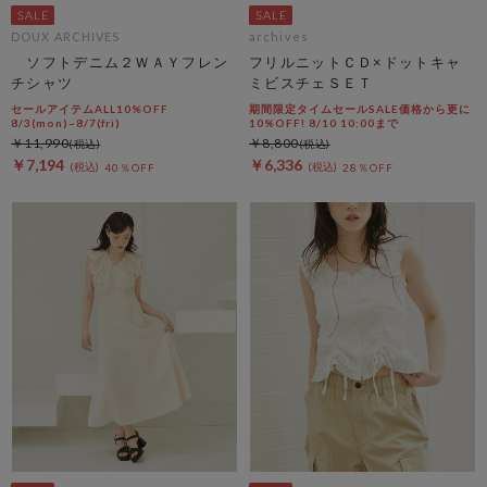
DOUX ARCHIVES
archives
ソフトデニム２ＷＡＹフレン
フリルニットＣＤ×ドットキャ
チシャツ
ミビスチェＳＥＴ
セールアイテムALL10%OFF
期間限定タイムセールSALE価格から更に
8/3(mon)~8/7(fri)
10%OFF! 8/10 10:00まで
￥11,990
￥8,800
￥7,194
￥6,336
40％OFF
28％OFF