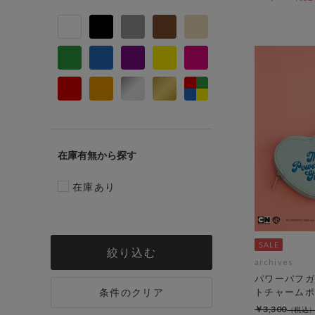
在庫有無
在庫あり
絞り込む
archives
パワーパフガ
条件のクリア
トチャームポ
￥3,300