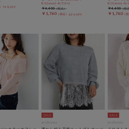
8/3(mon)~8/7(fri)
8/3(mon)~8/7
70％OFF
￥4,400
￥4,400
￥1,760
￥1,760
60％OFF
archives
archives
バーカラーオフショ
透かし編み花柄ニットプルオーバ
ドロストス