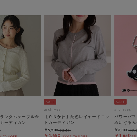
archives
archives
ランダムケーブル金
【ＯＮかわ】配色レイヤードニッ
パワーパフ
カーディガン
トカーディガン
ぬいぐるみ
￥5,500
￥3,300
￥1,650
￥1,650
70％OFF
70％OFF