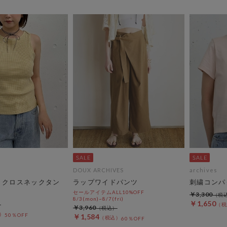
DOUX ARCHIVES
archives
Ｄクロスネックタン
ラップワイドパンツ
刺繍コンパ
セールアイテムALL10%OFF
￥3,300
8/3(mon)~8/7(fri)
￥1,650
￥3,960
50％OFF
￥1,584
60％OFF