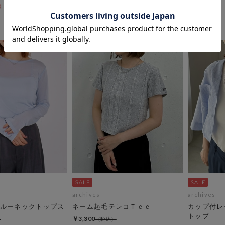
￥1,650
50％OFF
50％OFF
archives
archives
ルーネックトップス
ネーム起毛テレコＴｅｅ
カップ付レ
トップ
￥3,300