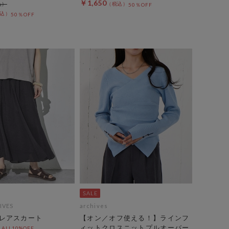
￥1,650
50％OFF
50％OFF
IVES
archives
レアスカート
【オン／オフ使える！】ラインフ
ィットクロスニットプルオーバー
LL10%OFF