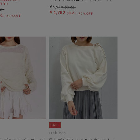
(fri)
￥5,940
￥1,782
70％OFF
60％OFF
archives
ラブニットプルオーバ
肩リボンワンショルスウェット／