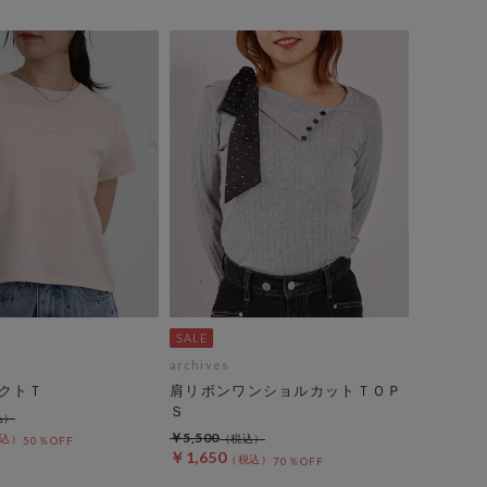
archives
クトＴ
肩リボンワンショルカットＴＯＰ
Ｓ
￥5,500
50％OFF
￥1,650
70％OFF