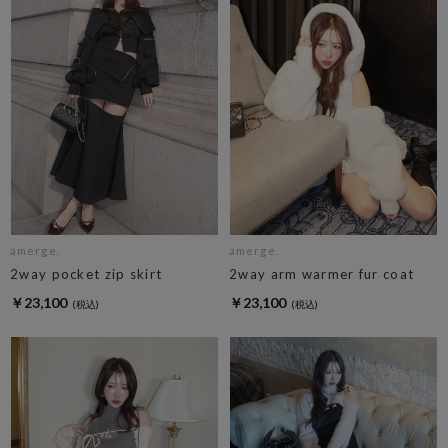
amerge.
amerge.
2way pocket zip skirt
2way arm warmer fur coat
￥23,100
￥23,100