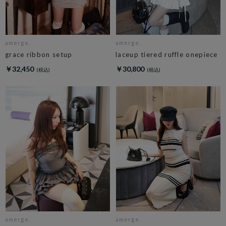
amerge.
amerge.
grace ribbon setup
laceup tiered ruffle onepiece
￥32,450
￥30,800
amerge.
amerge.