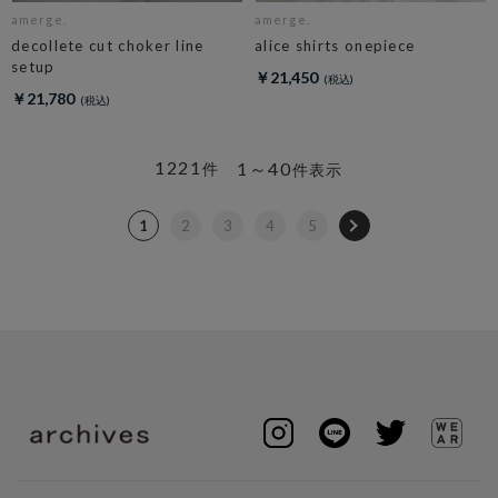
amerge.
amerge.
decollete cut choker line
alice shirts onepiece
setup
￥21,450
￥21,780
1221
1～40
件
件表示
1
2
3
4
5