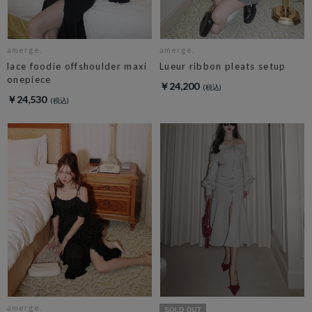
amerge.
amerge.
lace foodie offshoulder maxi
Lueur ribbon pleats setup
onepiece
￥24,200
￥24,530
amerge.