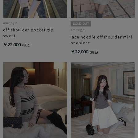
amerge.
off shoulder pocket zip
amerge.
sweat
lace hoodie offshoulder mini
onepiece
￥22,000
￥22,000