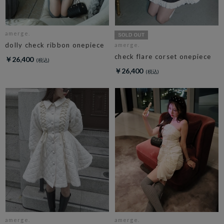
amerge.
dolly check ribbon onepiece
amerge.
check flare corset onepiece
￥26,400
￥26,400
amerge.
amerge.