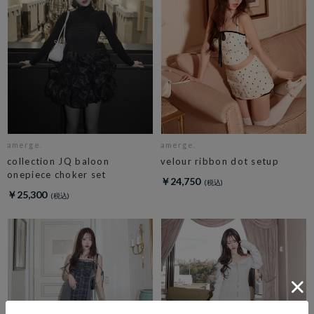
amerge.
amerge.
collection JQ baloon
velour ribbon dot setup
onepiece choker set
￥24,750
￥25,300