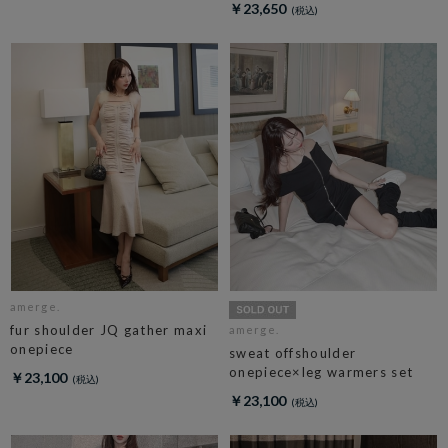
￥23,650
amerge.
fur shoulder JQ gather maxi
amerge.
onepiece
sweat offshoulder
onepiece×leg warmers set
￥23,100
￥23,100