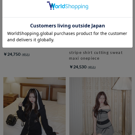
amerge.
check side slit maxi onepiece
amerge.
stripe shirt cutting sweat
￥24,750
maxi onepiece
￥24,530