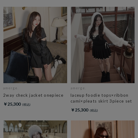
amerge.
amerge.
2way check jacket onepiece
laceup foodie tops×ribbon
cami×pleats skirt 3piece set
￥25,300
￥25,300