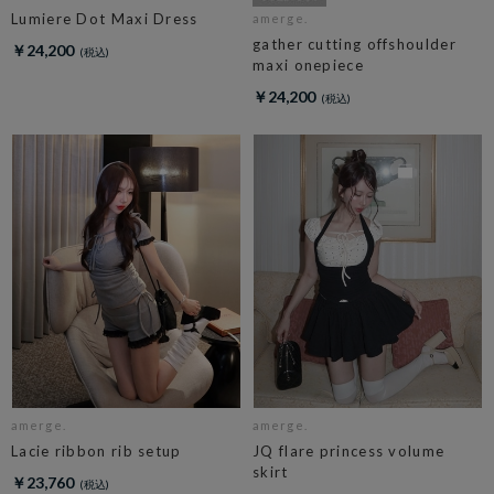
Lumiere Dot Maxi Dress
amerge.
gather cutting offshoulder
￥24,200
maxi onepiece
￥24,200
amerge.
amerge.
Lacie ribbon rib setup
JQ flare princess volume
skirt
￥23,760