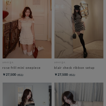
amerge.
amerge.
rose frill mini onepiece
blair check ribbon setup
￥27,500
￥27,500