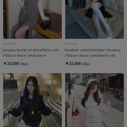
amerge.
amerge.
laceup bolero×decollete cut
feather oneshoulder×laceup
ribbon maxi onepiece
ribbon maxi onepiece set
￥22,000
￥22,000