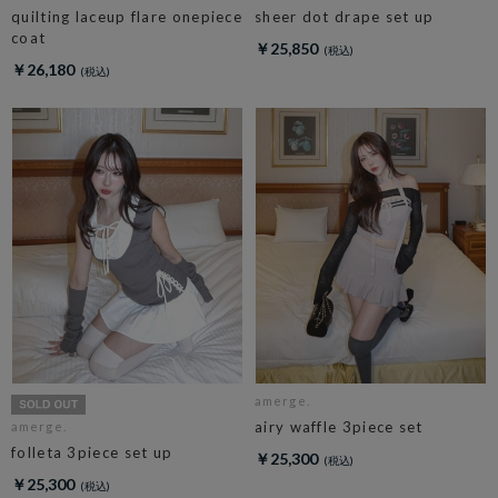
quilting laceup flare onepiece
sheer dot drape set up
coat
￥25,850
￥26,180
amerge.
airy waffle 3piece set
amerge.
folleta 3piece set up
￥25,300
￥25,300