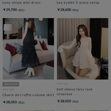
Lune stripe mini dress
Lea eyelet 3-piece setup
￥29,700
￥28,600
amerge.
bell sleeve fairy lace
amerge.
onepiece
Cherie dot ruffle volume skirt
￥28,050
￥28,050