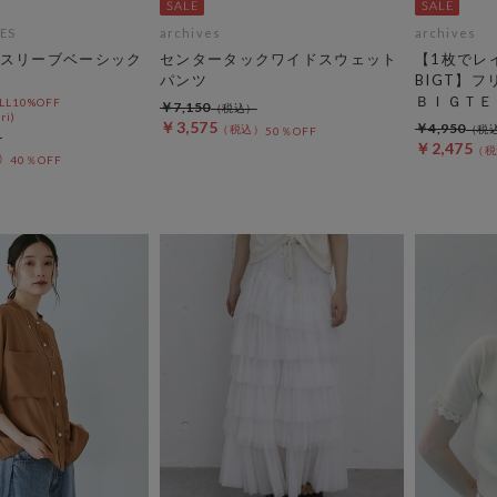
ES
archives
archives
スリーブベーシック
センタータックワイドスウェット
【1枚でレ
パンツ
BIGT】
ＢＩＧＴＥ
L10%OFF
￥7,150
ri)
￥3,575
￥4,950
50％OFF
￥2,475
40％OFF