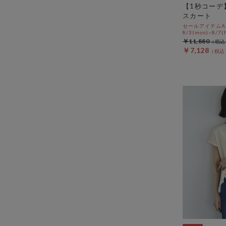
【1秒コーデ
スカート
セールアイテムAL
8/3(mon)~8/7(f
￥11,880
￥7,128