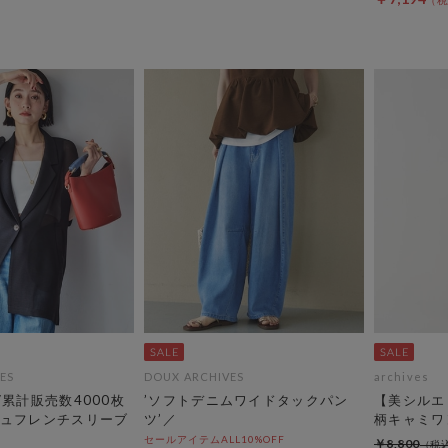
ES
DOUX ARCHIVES
archives
M/累計販売数4000枚
’ソフトデニムワイドタックパン
【美シルエ
ュフレンチスリーブ
ツ’／
柄キャミワ
セールアイテムALL10%OFF
￥8,800