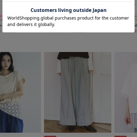
】セルロースソフト
【ウォッシャブル】機能性シアー
シアーチェ
フレアカーディガン
ツ
L10%OFF
セールアイテムALL10%OFF
セールアイテムA
ri)
8/3(mon)~8/7(fri)
8/3(mon)~8/7
￥9,999
￥9,999
￥3,999
￥4,999
40％OFF
60％OFF