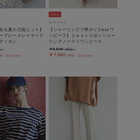
archives
彩る夏の万能ニット】
【シャーリングで華やぐ2wayワ
ーブレースレイヤード
ンピース】２ｗａｙリボンシャー
ディガン
リングノースリワンピース
￥8,800
￥7,040
30％OFF
20％OFF