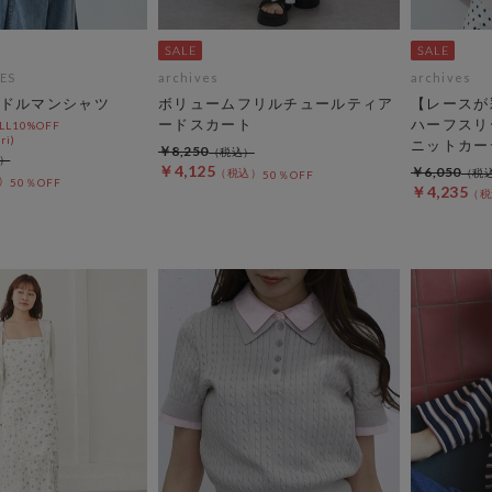
ES
archives
archives
ドルマンシャツ
ボリュームフリルチュールティア
【レースが
ードスカート
ハーフスリ
L10%OFF
ri)
ニットカー
￥8,250
￥4,125
￥6,050
50％OFF
50％OFF
￥4,235