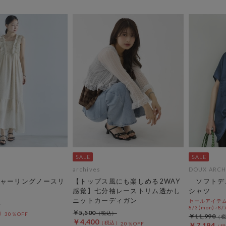
archives
DOUX ARCH
ャーリングノースリ
【トップス風にも楽しめる2WAY
ソフトデ
感覚】七分袖レーストリム透かし
シャツ
ニットカーディガン
セールアイテムA
8/3(mon)~8/7
￥5,500
30％OFF
￥11,990
￥4,400
20％OFF
￥7,194