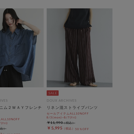
IVES
DOUX ARCHIVES
ニム２ＷＡＹフレンチ
リネン混ストライプパンツ
セールアイテムALL10%OFF
8/3(mon)~8/7(fri)
LL10%OFF
￥11,990
(fri)
￥5,995
50％OFF