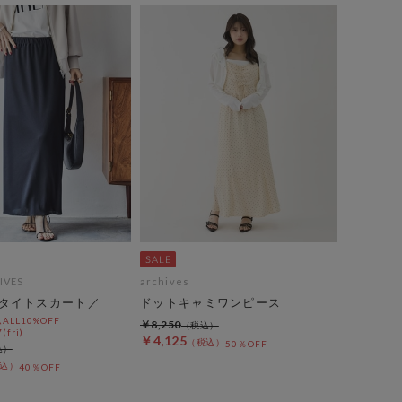
IVES
archives
タイトスカート／
ドットキャミワンピース
LL10%OFF
￥8,250
(fri)
￥4,125
50％OFF
40％OFF