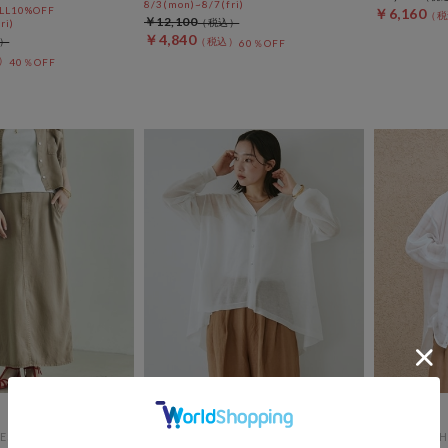
8/3(mon)~8/7(fri)
L10%OFF
￥6,160
￥12,100
ri)
￥4,840
60％OFF
40％OFF
ES
DOUX ARCHIVES
DOUX ARCH