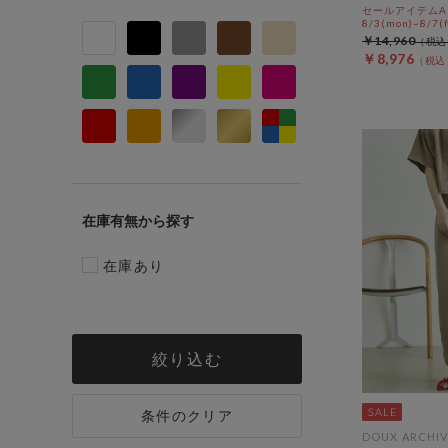
セールアイテムAL
8/3(mon)~8/7(f
￥14,960
￥8,976
在庫有無
在庫あり
絞り込む
条件のクリア
DOUX ARCHIV