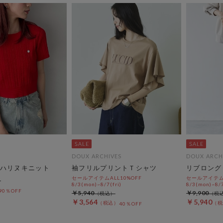
DOUX ARCHIVES
DOUX ARCH
ハリヌキニット
袖フリルプリントＴシャツ
リブロング
セールアイテムALL10%OFF
セールアイテムA
8/3(mon)~8/7(fri)
8/3(mon)~8/7
90％OFF
￥5,940
￥9,900
￥3,564
￥5,940
40％OFF