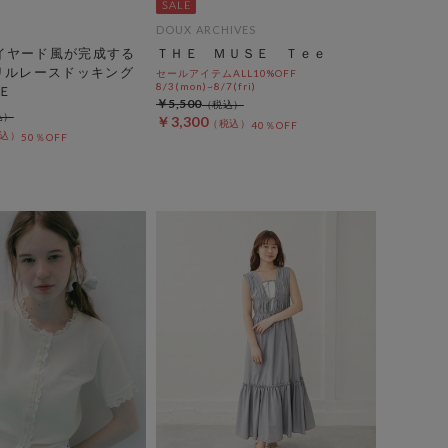
DOUX ARCHIVES
イヤード風が完成する
ＴＨＥ ＭＵＳＥ Ｔｅｅ
フリルレースドッキング
セールアイテムALL10%OFF
8/3(mon)~8/7(fri)
Ｅ
￥5,500
￥3,300
40％OFF
50％OFF