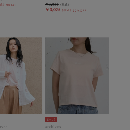
￥6,050
30％OFF
￥3,025
50％OFF
IVES
archives