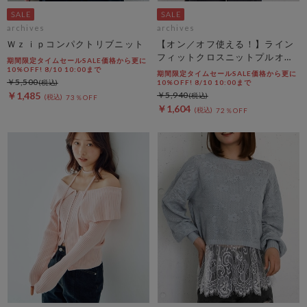
archives
archives
Ｗｚｉｐコンパクトリブニット
【オン／オフ使える！】ライン
フィットクロスニットプルオー
期間限定タイムセールSALE価格から更に
バー
10%OFF! 8/10 10:00まで
期間限定タイムセールSALE価格から更に
￥5,500
10%OFF! 8/10 10:00まで
￥1,485
￥5,940
73％OFF
￥1,604
72％OFF