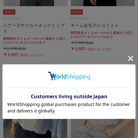
archives
archives
シアー天竺クルーネックトップ
ネーム起毛テレコＴｅｅ
ス
期間限定タイムセールSALE価格から更に
10%OFF! 8/10 10:00まで
期間限定タイムセールSALE価格から更に
￥3,300
10%OFF! 8/10 10:00まで
￥3,300
￥1,485
55％OFF
￥1,485
55％OFF