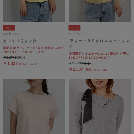
archives
archives
カットＪＱタンク
’アソートＢＤクロスネックタン
ク’
期間限定タイムセールSALE価格から更に
10%OFF! 8/10 10:00まで
期間限定タイムセールSALE価格から更に
￥2,970
10%OFF! 8/10 10:00まで
￥1,337
￥2,970
54％OFF
￥1,337
54％OFF