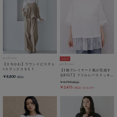
archives
【ＯＮかわ】ラウンドビスチェ
archives
×スラックスＳＥＴ
【1枚でレイヤード風が完成す
るBIGT】フリルレースドッキン
￥8,800
グＢＩＧＴＥＥ
￥4,950
￥2,475
50％OFF