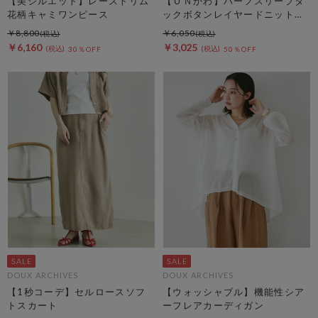
【美シルエット】レーストリム
【ＯＮかわ】ハーフスリープタ
花柄キャミワンピース
ックボタンレイヤードニットカ
ーディガン
￥8,800
￥6,050
￥6,160
￥3,025
30％OFF
50％OFF
DOUX ARCHIVES
DOUX ARCHIVES
【1秒コーデ】セルロースソフ
【ウォッシャブル】機能性シア
トスカート
ーフレアカーディガン