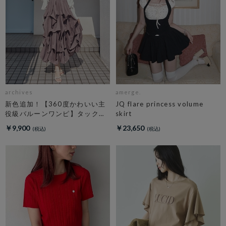
archives
amerge.
新色追加！【360度かわいい主
JQ flare princess volume
役級バルーンワンピ】タックバ
skirt
ルーンノースリギャザーワンピ
￥9,900
￥23,650
ース