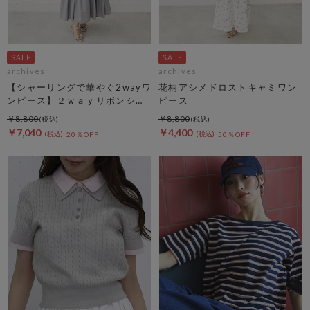
archives
archives
【シャーリングで華やぐ2wayワ
花柄アシメドロストキャミワン
ンピース】２ｗａｙリボンシャ
ピース
ーリングノースリワンピース
￥8,800
￥8,800
￥7,040
￥4,400
20％OFF
50％OFF