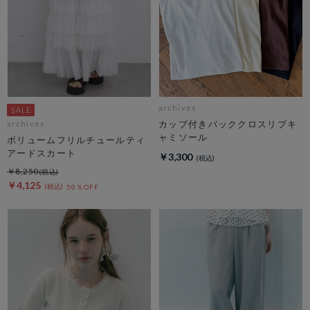
archives
カップ付きバッククロスリブキ
archives
ャミソール
ボリュームフリルチュールティ
アードスカート
￥3,300
￥8,250
￥4,125
50％OFF