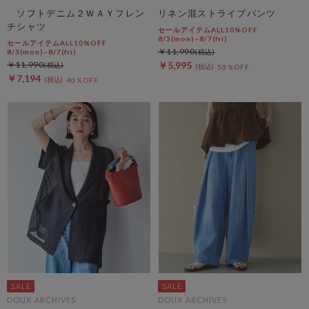
ソフトデニム２ＷＡＹフレン
リネン混ストライプパンツ
チシャツ
セールアイテムALL10%OFF
8/3(mon)~8/7(fri)
セールアイテムALL10%OFF
￥11,990
8/3(mon)~8/7(fri)
￥11,990
￥5,995
50％OFF
￥7,194
40％OFF
DOUX ARCHIVES
DOUX ARCHIVES