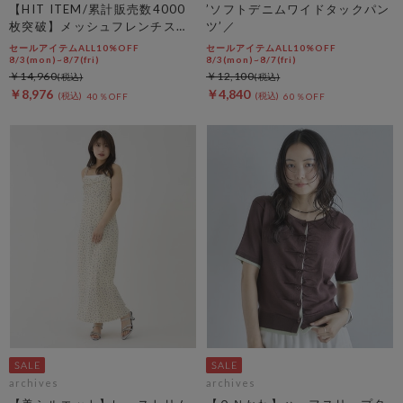
【HIT ITEM/累計販売数4000
’ソフトデニムワイドタックパン
枚突破】メッシュフレンチスリ
ツ’／
ーブジャケット／
セールアイテムALL10%OFF
セールアイテムALL10%OFF
8/3(mon)~8/7(fri)
8/3(mon)~8/7(fri)
￥14,960
￥12,100
￥8,976
￥4,840
40％OFF
60％OFF
archives
archives