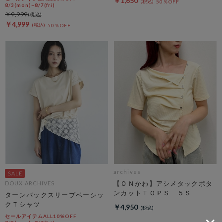
￥1,650
50％OFF
8/3(mon)~8/7(fri)
￥9,999
￥4,999
50％OFF
archives
【ＯＮかわ】アシメタックボタ
DOUX ARCHIVES
ンカットＴＯＰＳ ５Ｓ
ターンバックスリーブベーシッ
クＴシャツ
￥4,950
セールアイテムALL10%OFF