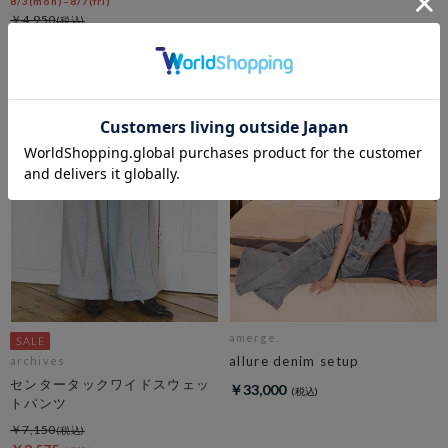
8/3(mon)~8/7(fri)
￥4,950
￥2,970
40％OFF
amerge.
allure denim setup
archives
センタータックワイドスウェッ
￥33,000
トパンツ
￥7,150