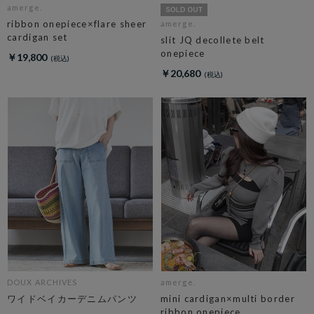
amerge.
ribbon onepiece×flare sheer
amerge.
cardigan set
slit JQ decollete belt
onepiece
￥19,800
￥20,680
DOUX ARCHIVES
amerge.
ワイドベイカーデニムパンツ
mini cardigan×multi border
ribbon onepiece