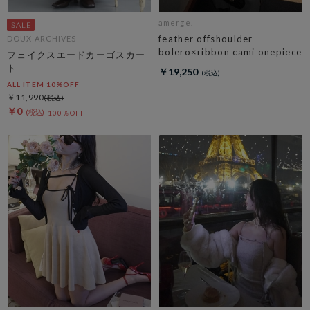
amerge.
feather offshoulder
DOUX ARCHIVES
bolero×ribbon cami onepiece
フェイクスエードカーゴスカー
ト
￥19,250
ALL ITEM 10%OFF
￥11,990
￥0
100％OFF