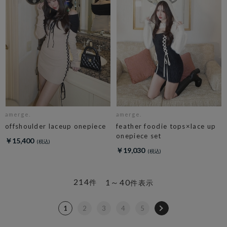
amerge.
amerge.
offshoulder laceup onepiece
feather foodie tops×lace up
onepiece set
￥15,400
￥19,030
214
1～40
件
件表示
1
2
3
4
5