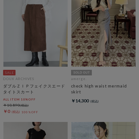
DOUX ARCHIVES
amerge.
ダブルＺＩＰフェイクスエード
check high waist mermaid
タイトスカート
skirt
ALL ITEM 10%OFF
￥14,300
￥10,890
￥0
100％OFF