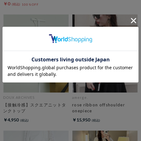
￥0
100％OFF
DOUX ARCHIVES
amerge.
【接触冷感】スクエアニットタ
rose ribbon offshoulder
ンクトップ
onepiece
￥4,950
￥15,950