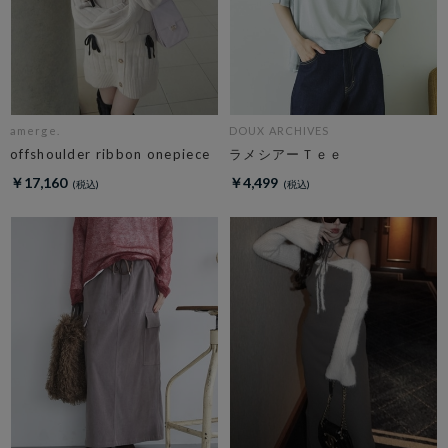
amerge.
DOUX ARCHIVES
offshoulder ribbon onepiece
ラメシアーＴｅｅ
￥17,160
￥4,499