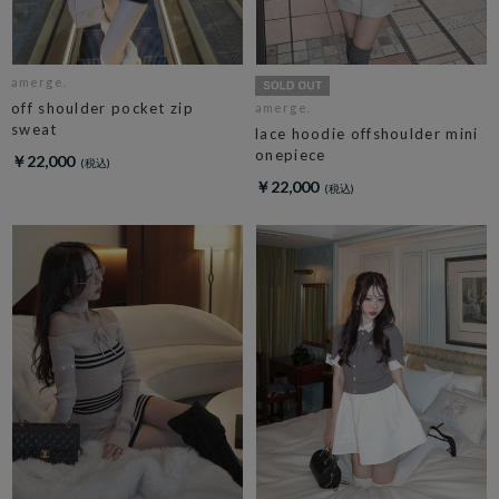
amerge.
off shoulder pocket zip
amerge.
sweat
lace hoodie offshoulder mini
onepiece
￥22,000
￥22,000