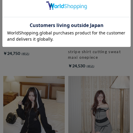
amerge.
check side slit maxi onepiece
amerge.
stripe shirt cutting sweat
￥24,750
maxi onepiece
￥24,530