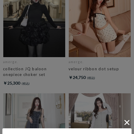
amerge.
amerge.
collection JQ baloon
velour ribbon dot setup
onepiece choker set
￥24,750
￥25,300