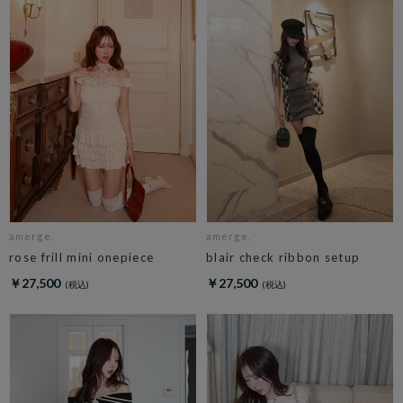
amerge.
amerge.
rose frill mini onepiece
blair check ribbon setup
￥27,500
￥27,500