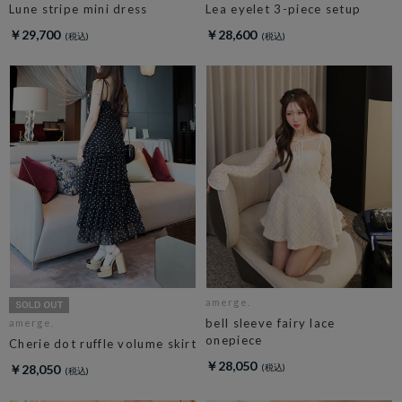
Lune stripe mini dress
Lea eyelet 3-piece setup
￥29,700
￥28,600
amerge.
bell sleeve fairy lace
amerge.
onepiece
Cherie dot ruffle volume skirt
￥28,050
￥28,050