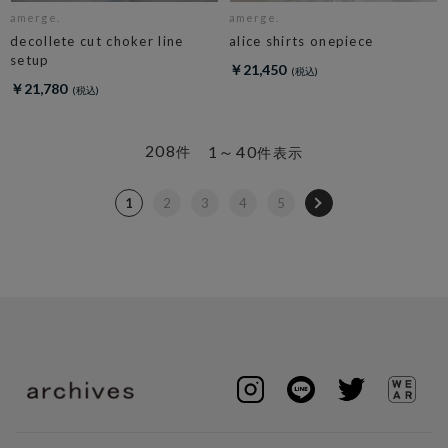
amerge.
amerge.
decollete cut choker line
alice shirts onepiece
setup
￥21,450
￥21,780
208
1～40
件
件表示
1
2
3
4
5