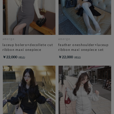
amerge.
amerge.
laceup bolero×decollete cut
feather oneshoulder×laceup
ribbon maxi onepiece
ribbon maxi onepiece set
￥22,000
￥22,000