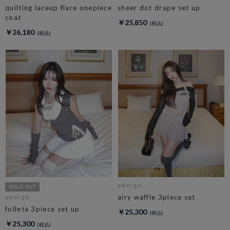
quilting laceup flare onepiece
sheer dot drape set up
coat
￥25,850
￥26,180
amerge.
airy waffle 3piece set
amerge.
folleta 3piece set up
￥25,300
￥25,300