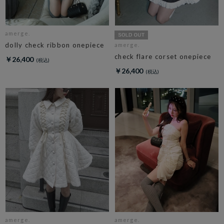
amerge.
dolly check ribbon onepiece
amerge.
check flare corset onepiece
￥26,400
￥26,400
amerge.
amerge.