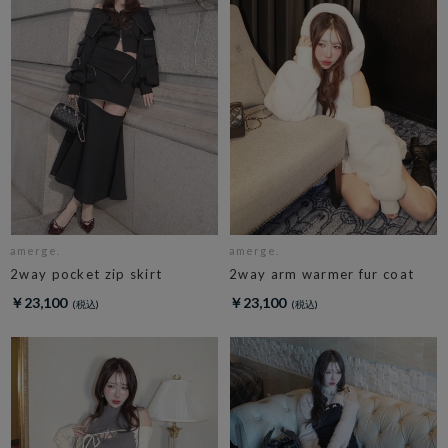
amerge.
amerge.
2way pocket zip skirt
2way arm warmer fur coat
￥23,100
￥23,100