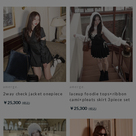
amerge.
amerge.
2way check jacket onepiece
laceup foodie tops×ribbon
cami×pleats skirt 3piece set
￥25,300
￥25,300