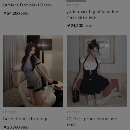
Lumiere Dot Maxi Dress
amerge.
gather cutting offshoulder
￥24,200
maxi onepiece
￥24,200
amerge.
amerge.
Lacie ribbon rib setup
JQ flare princess volume
skirt
￥23,760