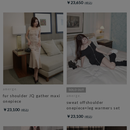
￥23,650
amerge.
fur shoulder JQ gather maxi
amerge.
onepiece
sweat offshoulder
onepiece×leg warmers set
￥23,100
￥23,100