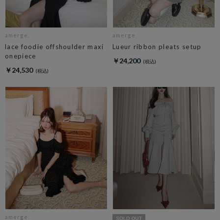
amerge.
amerge.
lace foodie offshoulder maxi
Lueur ribbon pleats setup
onepiece
￥24,200
￥24,530
amerge.