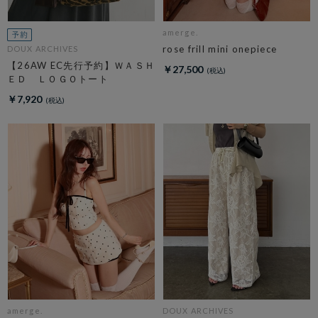
amerge.
rose frill mini onepiece
DOUX ARCHIVES
【26AW EC先行予約】ＷＡＳＨ
￥27,500
ＥＤ ＬＯＧＯトート
￥7,920
amerge.
DOUX ARCHIVES