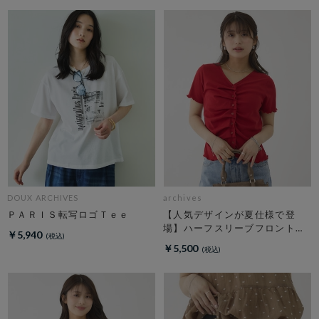
DOUX ARCHIVES
archives
ＰＡＲＩＳ転写ロゴＴｅｅ
【人気デザインが夏仕様で登
場】ハーフスリーブフロントタ
￥5,940
ックカットＴＯＰＳ
￥5,500