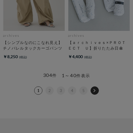
archives
archives
【シンプルなのにこなれ見え】
【ａｒｃｈｉｖｅｓ×ＰＲＯＴ
チノバレルタックカーゴパンツ
ＥＣＴ Ｕ】折りたたみ日傘
￥8,250
￥4,400
304
1～40
件
件表示
1
2
3
4
5