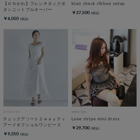
【ＯＮかわ】フレンチタックボ
blair check ribbon setup
タンニットプルオーバー
￥27,500
￥6,050
archives
amerge.
チェックアソート２ｗａｙティ
Lune stripe mini dress
アードオフショルワンピース
￥29,700
￥9,350