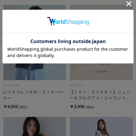
archives
archives
レースフレンチＷ－ＺＩＰパー
【ＴＯＹ ＳＴＯＲＹ】ジェシ
カー
ー＆ブルズアイ／ジャラジャラ
チャーム
￥6,050
￥3,300