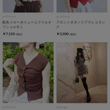
archives
archives
配色メローボリュームフリルオ
フロントボタンリブテレコタン
フショルＢＬ
ク
￥7,150
￥3,300
archives
amerge.