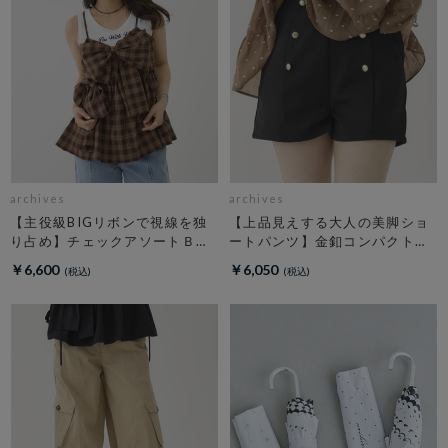
archives
archives
【主役級BIGリボンで視線を独
【上品見えする大人の美脚ショ
り占め】チェックアソートＢＩ
ートパンツ】金釦コンパクトシ
Ｇリボンキャミビスチェ
ョートパンツ
￥6,600
￥6,050