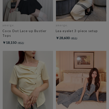
amerge.
amerge.
Coco Dot Lace-up Bustier
Lea eyelet 3-piece setup
Tops
￥28,600
￥18,150