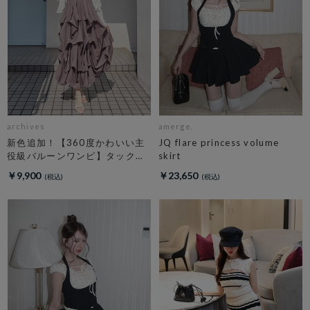
archives
amerge.
新色追加！【360度かわいい主
JQ flare princess volume
役級バルーンワンピ】タックバ
skirt
ルーンノースリギャザーワンピ
￥9,900
￥23,650
ース