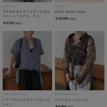
archives
amerge.
【ＯＮかわ】アシメタックボタ
allure denim setup
ンカットＴＯＰＳ ５Ｓ
￥33,000
￥4,950
DOUX ARCHIVES
DOUX ARCHIVES
シアーデニムドロストフレンチ
シアーチェックシャツ
シャツ
￥9,999