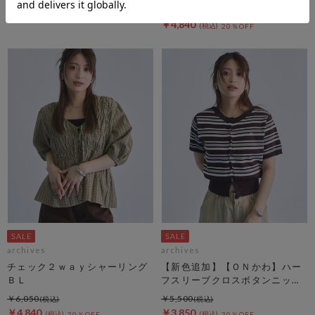
￥1,925
￥6,050
50％OFF
￥4,840
20％OFF
archives
archives
チェック２ｗａｙシャーリング
【新色追加】【ＯＮかわ】ハー
ＢＬ
フスリーブクロスボタンニット
カーディガン
￥6,050
￥5,500
￥4,840
￥3,850
20％OFF
30％OFF