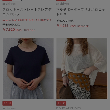
archives
archives
フロッキーストレートフレアデ
マルチボーダーフリルポロニッ
ニムパンツ
トＰＯ
pre-order10%OFF 8/21 10:00まで！
￥6,050
￥8,800
￥4,235
30％OFF
￥7,920
10％OFF
archives
DOUX ARCHIVES