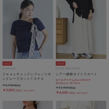
archives
DOUX ARCHIVES
２ｗａｙチェックシフォンリボ
シアー楊柳タイトスカート
ンドレープカットＴＯＰＳ
セールアイテムALL10%OFF
8/3(mon)~8/7(fri)
￥5,500
￥11,000
￥3,850
30％OFF
￥6,600
40％OFF