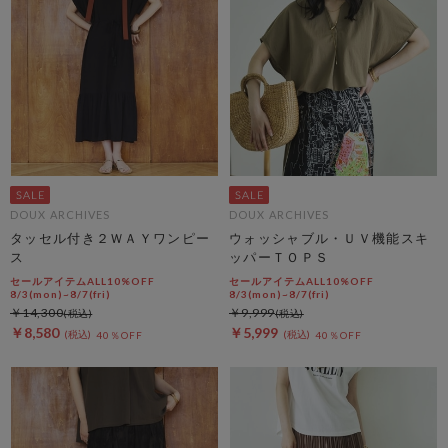
DOUX ARCHIVES
DOUX ARCHIVES
タッセル付き２ＷＡＹワンピー
ウォッシャブル・ＵＶ機能スキ
ス
ッパーＴＯＰＳ
セールアイテムALL10%OFF
セールアイテムALL10%OFF
8/3(mon)~8/7(fri)
8/3(mon)~8/7(fri)
￥14,300
￥9,999
￥8,580
￥5,999
40％OFF
40％OFF