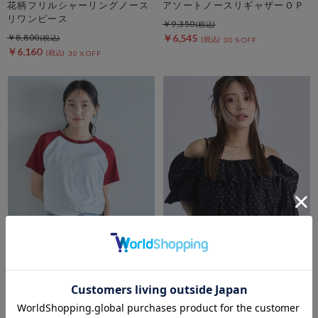
花柄フリルシャーリングノース
アソートノースリギャザーＯＰ
リワンピース
￥9,350
￥8,800
￥6,545
30％OFF
￥6,160
30％OFF
archives
archives
ラグランバイカラーチビＴＥＥ
【新色追加！】タックフリルバ
ルーンオフショルＢＬ
￥3,850