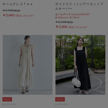
ネームテレコＴｅｅ
サイドスリットシアーカットプ
ルオーバー
￥3,300
セールアイテムALL10%OFF
￥2,640
20％OFF
8/3(mon)~8/7(fri)
￥6,600
￥3,300
50％OFF
archives
archives