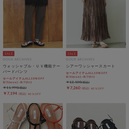
DOUX ARCHIVES
DOUX ARCHIVES
ウォッシャブル・ＵＶ機能テー
シアーワッシャースカート
パードパンツ
セールアイテムALL10%OFF
8/3(mon)~8/7(fri)
セールアイテムALL10%OFF
￥12,100
8/3(mon)~8/7(fri)
￥11,990
￥7,260
40％OFF
￥7,194
40％OFF