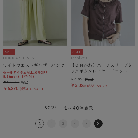
DOUX ARCHIVES
archives
ワイドウエストギャザーパンツ
【ＯＮかわ】ハーフスリープタ
ックボタンレイヤードニットカ
セールアイテムALL10%OFF
ーディガン
8/3(mon)~8/7(fri)
￥6,050
￥10,450
￥3,025
50％OFF
￥6,270
40％OFF
922
1～40
件
件表示
1
2
3
4
5