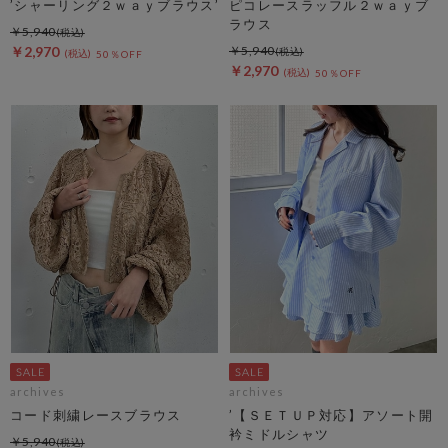
’シャーリング２ｗａｙブラウス’
ピコレースラッフル２ｗａｙブ
ラウス
￥5,940
￥2,970
￥5,940
50％OFF
￥2,970
50％OFF
archives
archives
コード刺繍レースブラウス
’【ＳＥＴＵＰ対応】アソート開
衿ミドルシャツ
￥5,940