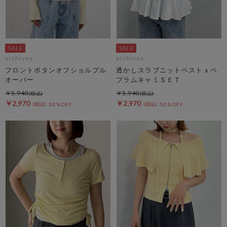
archives
archives
フロントボタンオフショルプル
透かしスラブニットベストｘペ
オーバー
プラムキャミＳＥＴ
￥5,940
￥5,940
￥2,970
￥2,970
50％OFF
50％OFF