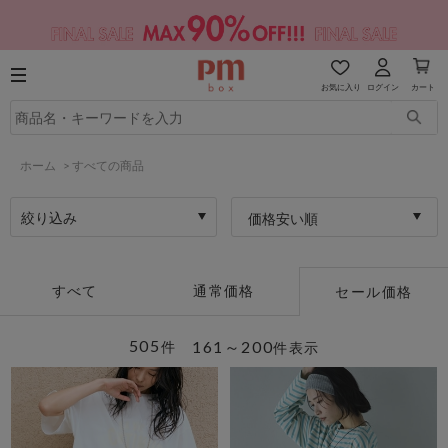
お気に入り
ログイン
カート
ホーム
>
すべての商品
絞り込み
価格安い順
すべて
通常価格
セール価格
505
161～200
件
件表示