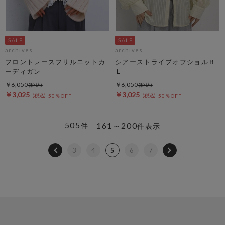
archives
archives
フロントレースフリルニットカ
シアーストライプオフショルＢ
ーディガン
Ｌ
￥6,050
￥6,050
￥3,025
￥3,025
50％OFF
50％OFF
505
161～200
件
件表示
3
4
5
6
7