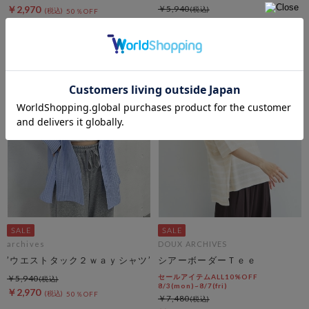
￥2,970
￥5,940
50％OFF
￥2,970
50％OFF
archives
DOUX ARCHIVES
’ウエストタック２ｗａｙシャツ’
シアーボーダーＴｅｅ
セールアイテムALL10%OFF
￥5,940
8/3(mon)~8/7(fri)
￥2,970
50％OFF
￥7,480