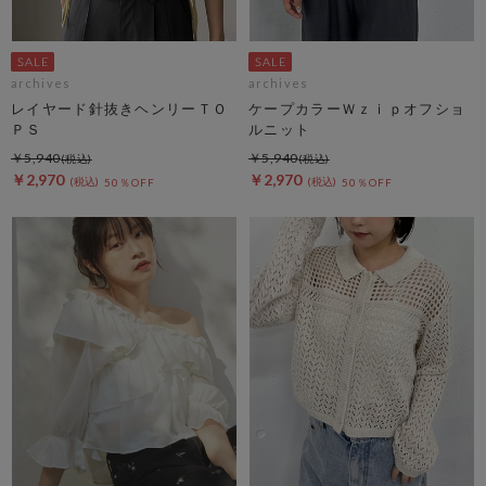
archives
archives
レイヤード針抜きヘンリーＴＯ
ケープカラーＷｚｉｐオフショ
ＰＳ
ルニット
￥5,940
￥5,940
￥2,970
￥2,970
50％OFF
50％OFF