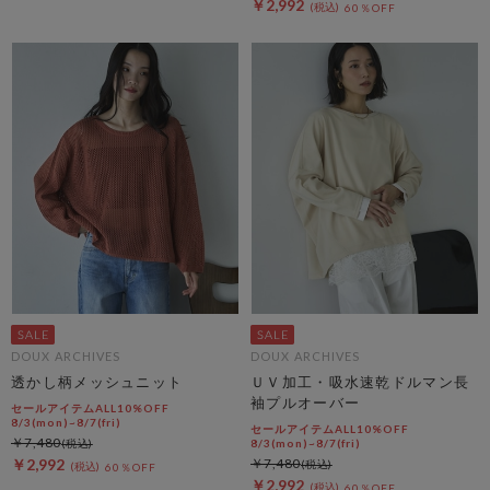
￥2,992
60％OFF
DOUX ARCHIVES
DOUX ARCHIVES
透かし柄メッシュニット
ＵＶ加工・吸水速乾ドルマン長
袖プルオーバー
セールアイテムALL10%OFF
8/3(mon)~8/7(fri)
セールアイテムALL10%OFF
￥7,480
8/3(mon)~8/7(fri)
￥2,992
￥7,480
60％OFF
￥2,992
60％OFF