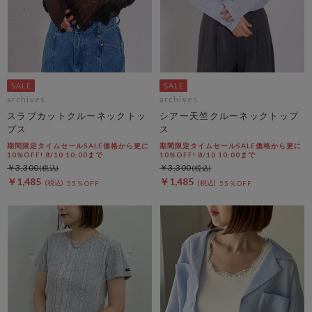
archives
archives
スラブカットクルーネックトッ
シアー天竺クルーネックトップ
プス
ス
期間限定タイムセールSALE価格から更に
期間限定タイムセールSALE価格から更に
10%OFF! 8/10 10:00まで
10%OFF! 8/10 10:00まで
￥3,300
￥3,300
￥1,485
￥1,485
55％OFF
55％OFF