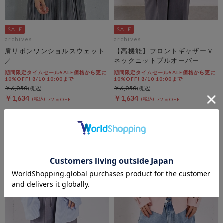
archives
archives
肩リボンワンショルスウェット
【高機能】フロントギャザーＶ
／
ネックニットプルオーバー
期間限定タイムセールSALE価格から更に
期間限定タイムセールSALE価格から更に
10%OFF! 8/10 10:00まで
10%OFF! 8/10 10:00まで
￥6,050
￥6,050
￥1,634
￥1,634
72％OFF
72％OFF