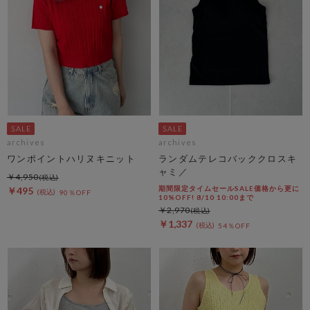
archives
archives
ワンポイントハリヌキニット
ランダムテレコバッククロスキ
ャミ／
￥4,950
期間限定タイムセールSALE価格から更に
￥495
90％OFF
10%OFF! 8/10 10:00まで
￥2,970
￥1,337
54％OFF