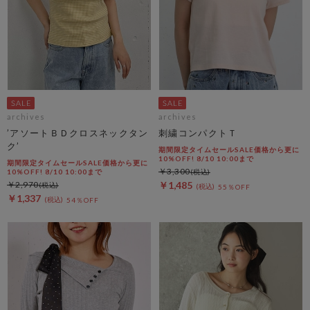
archives
archives
’アソートＢＤクロスネックタン
刺繍コンパクトＴ
ク’
期間限定タイムセールSALE価格から更に
10%OFF! 8/10 10:00まで
期間限定タイムセールSALE価格から更に
￥3,300
10%OFF! 8/10 10:00まで
￥2,970
￥1,485
55％OFF
￥1,337
54％OFF