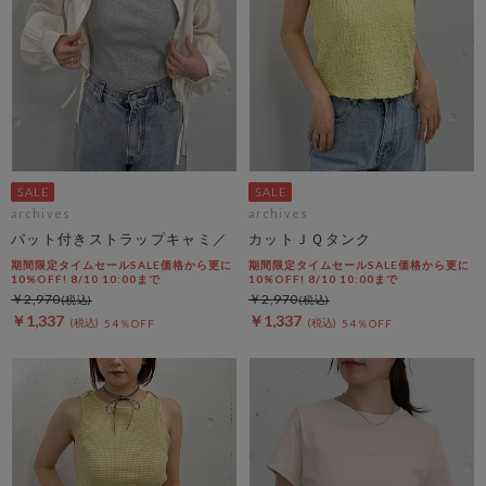
archives
archives
パット付きストラップキャミ／
カットＪＱタンク
期間限定タイムセールSALE価格から更に
期間限定タイムセールSALE価格から更に
10%OFF! 8/10 10:00まで
10%OFF! 8/10 10:00まで
￥2,970
￥2,970
￥1,337
￥1,337
54％OFF
54％OFF