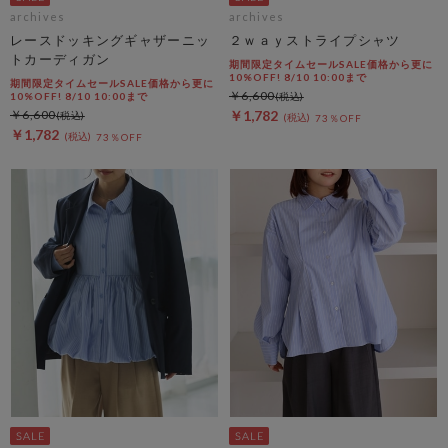
archives
archives
レースドッキングギャザーニッ
２ｗａｙストライプシャツ
トカーディガン
期間限定タイムセールSALE価格から更に
10%OFF! 8/10 10:00まで
期間限定タイムセールSALE価格から更に
￥6,600
10%OFF! 8/10 10:00まで
￥6,600
￥1,782
73％OFF
￥1,782
73％OFF