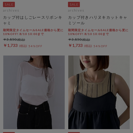
archives
archives
カップ付はしごレースリボンキ
カップ付きハリヌキカットキャ
ャミ
ミソール
期間限定タイムセールSALE価格から更に
期間限定タイムセールSALE価格から更に
10%OFF! 8/10 10:00まで
10%OFF! 8/10 10:00まで
￥3,850
￥3,850
￥1,733
￥1,733
54％OFF
54％OFF