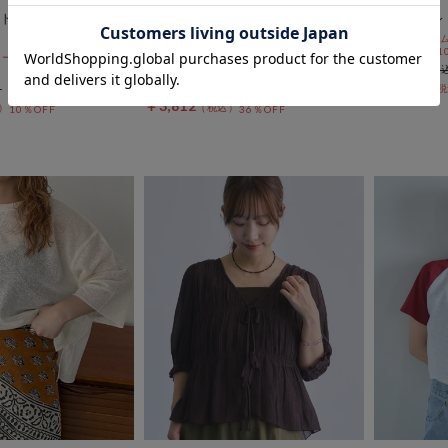
トフレンチスウェッ
マルチボーダーフリルポロニット
ネームテレ
ＰＯ
期間限定タイム
10%OFF! 8/1
10%OFF! 8/10
期間限定タイムセールSALE価格から更に
￥3,300
10%OFF! 8/10 10:00まで
￥2,376
￥6,050
￥3,812
10％OFF
36％OFF