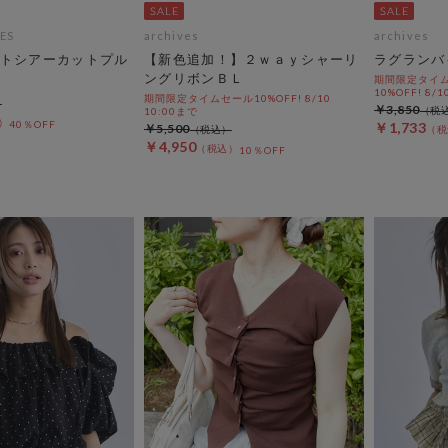
ES
archives
archives
トシアーカットプル
【新色追加！】２ｗａｙシャーリ
ラグランバ
ングリボンＢＬ
期間限定タイム
10%OFF! 8/1
期間限定タイムセール10%OFF! 8/10
￥3,850
10:00まで
40％OFF
￥1,733
￥5,500
￥4,950
10％OFF