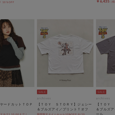
￥6,435
10％OFF
archives
archives
ヤードカットＴＯＰ
【ＴＯＹ ＳＴＯＲＹ】ジェシー
【ＴＯＹ 
＆ブルズアイ／プリントＴオフ
＆ブルズア
ール
OFF 8/21 10:00まで！
期間限定タイムセール10%OFF! 8/10