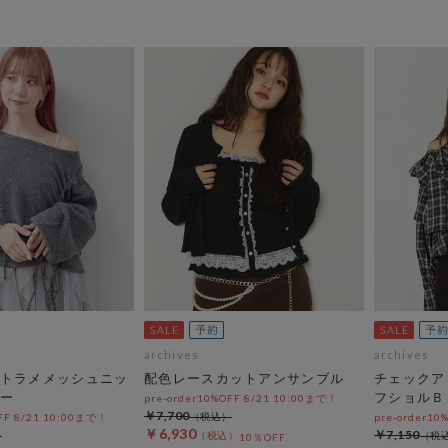
archives
archives
トラメメッシュニッ
配色レースカットアンサンブル
チェックア
ー
フショルＢ
pre-order10%OFF 8/21 10:00まで！
￥7,700
OFF 8/21 10:00まで！
pre-order10
￥6,930
￥7,150
10％OFF