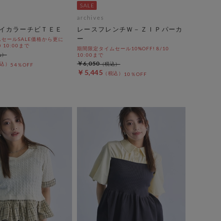
archives
イカラーチビＴＥＥ
レースフレンチＷ－ＺＩＰパーカ
ー
セールSALE価格から更に
0 10:00まで
期間限定タイムセール10%OFF! 8/10
10:00まで
￥6,050
54％OFF
￥5,445
10％OFF