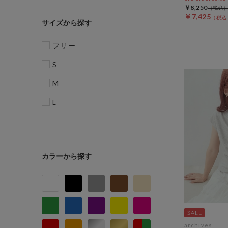
￥8,250
￥7,425
サイズ
フリー
S
M
L
カラー
archives