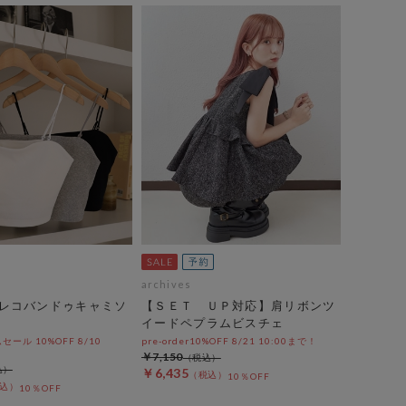
archives
レコバンドゥキャミソ
【ＳＥＴ ＵＰ対応】肩リボンツ
イードペプラムビスチェ
ール 10%OFF 8/10
pre-order10%OFF 8/21 10:00まで！
￥7,150
￥6,435
10％OFF
10％OFF