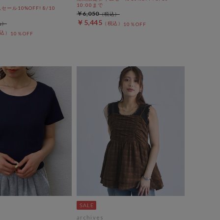
10:00まで
ール10%OFF! 8/10
￥6,050
￥5,445
10％OFF
10％OFF
archives