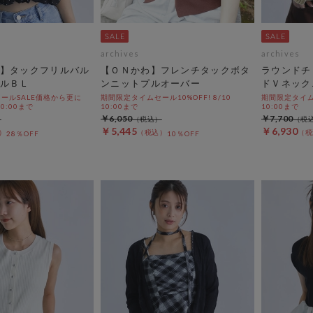
archives
archives
】タックフリルバル
【ＯＮかわ】フレンチタックボタ
ラウンドチ
ルＢＬ
ンニットプルオーバー
ドＶネック
ールSALE価格から更に
期間限定タイムセール10%OFF! 8/10
期間限定タイムセ
 10:00まで
10:00まで
10:00まで
￥6,050
￥7,700
￥5,445
￥6,930
28％OFF
10％OFF