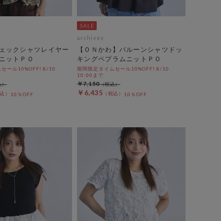
archives
ェックシャツレイヤー
【ＯＮかわ】バルーンシャツドッ
ニットＰＯ
キングペプラムニットＰＯ
ール10%OFF! 8/10
期間限定タイムセール10%OFF! 8/10
10:00まで
￥7,150
￥6,435
10％OFF
10％OFF