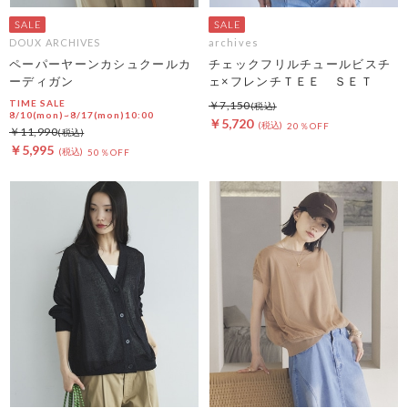
DOUX ARCHIVES
archives
ペーパーヤーンカシュクールカ
チェックフリルチュールビスチ
ーディガン
ェ×フレンチＴＥＥ ＳＥＴ
TIME SALE
￥7,150
8/10(mon)~8/17(mon)10:00
￥5,720
20％OFF
￥11,990
￥5,995
50％OFF