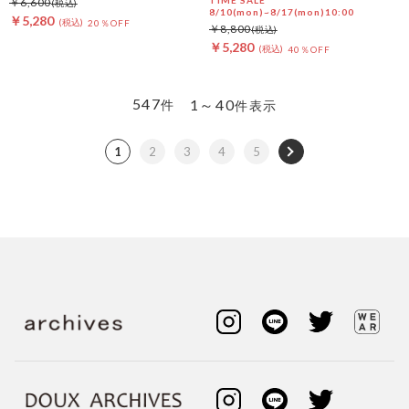
TIME SALE
￥6,600
8/10(mon)~8/17(mon)10:00
￥5,280
20％OFF
￥8,800
￥5,280
40％OFF
547
1～40
件
件表示
1
2
3
4
5