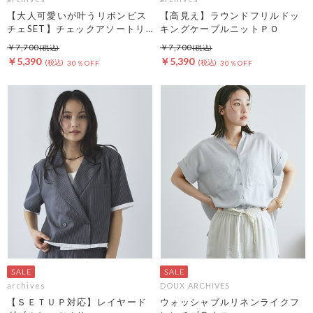
【大人可愛いが叶うリボンビス
【高見え】ラウンドフリルドッ
チェSET】チェックアソートリ
キングケーブルニットＰＯ
ボンビスチェ×ペプラムブラウ
￥7,700
￥7,700
スＴＥＥ ＳＥＴ
￥5,390
￥5,390
30％OFF
30％OFF
archives
DOUX ARCHIVES
【ＳＥＴＵＰ対応】レイヤード
ウォッシャブルリネンライクフ