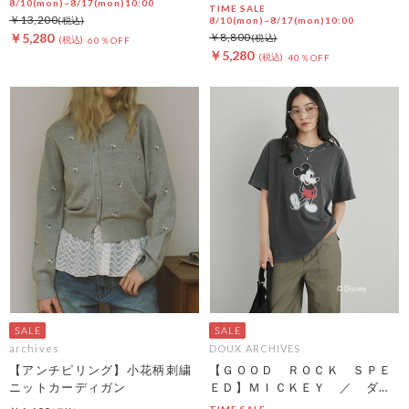
8/10(mon)~8/17(mon)10:00
TIME SALE
￥13,200
8/10(mon)~8/17(mon)10:00
￥5,280
￥8,800
60％OFF
￥5,280
40％OFF
archives
DOUX ARCHIVES
【アンチピリング】小花柄刺繍
【ＧＯＯＤ ＲＯＣＫ ＳＰＥ
ニットカーディガン
ＥＤ】ＭＩＣＫＥＹ ／ ダメ
ージＴＥＥ