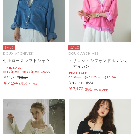
DOUX ARCHIVES
DOUX ARCHIVES
セルロースソフトシャツ
トリコットシフォンドルマンカ
ーディガン
TIME SALE
8/10(mon)~8/17(mon)10:00
TIME SALE
￥11,990
8/10(mon)~8/17(mon)10:00
￥7,194
￥17,930
40％OFF
￥7,172
60％OFF