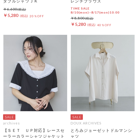
ダブルシャツＪＫ
レンチブラウス
TIME SALE
￥6,600
8/10(mon)~8/17(mon)10:00
￥5,280
20％OFF
￥8,800
￥5,280
40％OFF
archives
DOUX ARCHIVES
【ＳＥＴ ＵＰ対応】レースセ
とろみジョーゼットドルマンシ
ーラーカラーシャツジャケット
ャツ