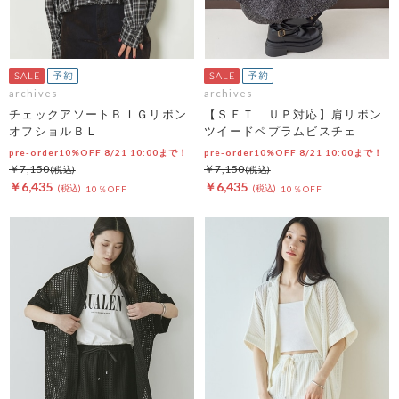
archives
archives
チェックアソートＢＩＧリボン
【ＳＥＴ ＵＰ対応】肩リボン
オフショルＢＬ
ツイードペプラムビスチェ
pre-order10%OFF 8/21 10:00まで！
pre-order10%OFF 8/21 10:00まで！
￥7,150
￥7,150
￥6,435
￥6,435
10％OFF
10％OFF