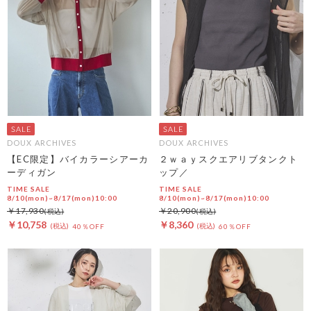
DOUX ARCHIVES
DOUX ARCHIVES
【EC限定】バイカラーシアーカ
２ｗａｙスクエアリブタンクト
ーディガン
ップ／
TIME SALE
TIME SALE
8/10(mon)~8/17(mon)10:00
8/10(mon)~8/17(mon)10:00
￥17,930
￥20,900
￥10,758
￥8,360
40％OFF
60％OFF