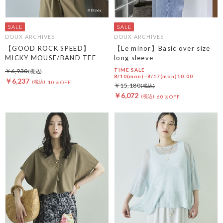
DOUX ARCHIVES
DOUX ARCHIVES
【GOOD ROCK SPEED】
【Le minor】Basic over size
MICKY MOUSE/BAND TEE
long sleeve
TIME SALE
￥6,930
8/10(mon)~8/17(mon)10:00
￥6,237
10％OFF
￥15,180
￥6,072
60％OFF