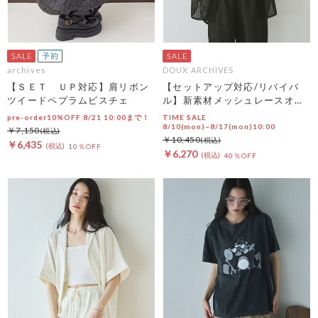
archives
DOUX ARCHIVES
【ＳＥＴ ＵＰ対応】肩リボン
【セットアップ対応/リバイバ
ツイードペプラムビスチェ
ル】新素材メッシュレースオー
バーシャツ
pre-order10%OFF 8/21 10:00まで！
TIME SALE
8/10(mon)~8/17(mon)10:00
￥7,150
￥10,450
￥6,435
10％OFF
￥6,270
40％OFF