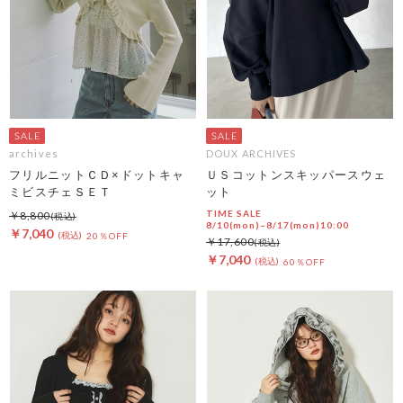
archives
DOUX ARCHIVES
フリルニットＣＤ×ドットキャ
ＵＳコットンスキッパースウェ
ミビスチェＳＥＴ
ット
TIME SALE
￥8,800
8/10(mon)~8/17(mon)10:00
￥7,040
20％OFF
￥17,600
￥7,040
60％OFF