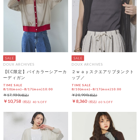
DOUX ARCHIVES
DOUX ARCHIVES
【EC限定】バイカラーシアーカ
２ｗａｙスクエアリブタンクト
ーディガン
ップ／
TIME SALE
TIME SALE
8/10(mon)~8/17(mon)10:00
8/10(mon)~8/17(mon)10:00
￥17,930
￥20,900
￥10,758
￥8,360
40％OFF
60％OFF