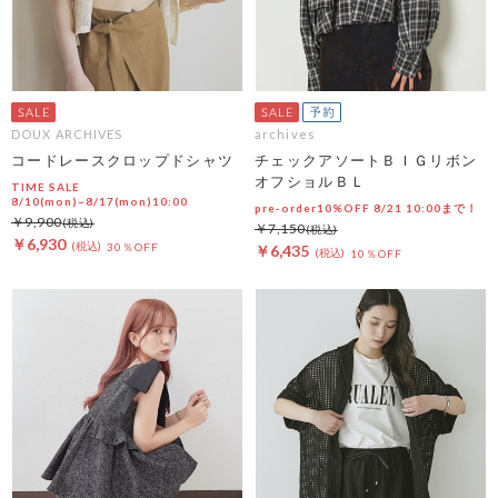
DOUX ARCHIVES
archives
コードレースクロップドシャツ
チェックアソートＢＩＧリボン
オフショルＢＬ
TIME SALE
8/10(mon)~8/17(mon)10:00
pre-order10%OFF 8/21 10:00まで！
￥9,900
￥7,150
￥6,930
30％OFF
￥6,435
10％OFF