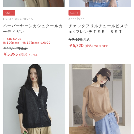
DOUX ARCHIVES
archives
ペーパーヤーンカシュクールカ
チェックフリルチュールビスチ
ーディガン
ェ×フレンチＴＥＥ ＳＥＴ
TIME SALE
￥7,150
8/10(mon)~8/17(mon)10:00
￥5,720
20％OFF
￥11,990
￥5,995
50％OFF