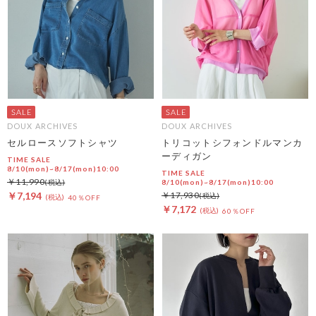
DOUX ARCHIVES
DOUX ARCHIVES
セルロースソフトシャツ
トリコットシフォンドルマンカ
ーディガン
TIME SALE
8/10(mon)~8/17(mon)10:00
TIME SALE
￥11,990
8/10(mon)~8/17(mon)10:00
￥7,194
￥17,930
40％OFF
￥7,172
60％OFF