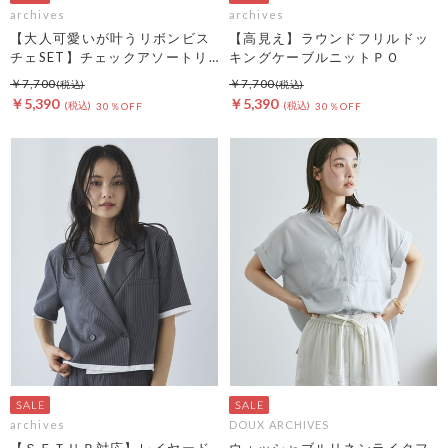
archives
archives
【大人可愛いが叶うリボンビス
【高見え】ラウンドフリルドッ
チェSET】チェックアソートリ
キングケーブルニットＰＯ
ボンビスチェ×ペプラムブラウ
￥7,700
￥7,700
スＴＥＥ ＳＥＴ
￥5,390
￥5,390
30％OFF
30％OFF
archives
DOUX ARCHIVES
【ＳＥＴＵＰ対応】レイヤード
ウォッシャブルリネンライクフ