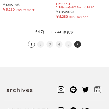
ージＴＥＥ
TIME SALE
￥6,600
8/10(mon)~8/17(mon)10:00
￥5,280
20％OFF
￥8,800
￥5,280
40％OFF
547
1～40
件
件表示
1
2
3
4
5