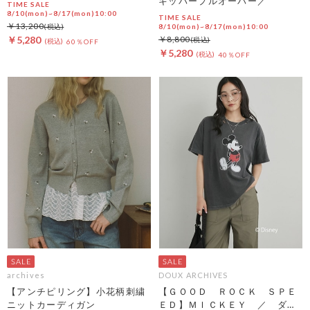
キッパープルオーバー／
TIME SALE
8/10(mon)~8/17(mon)10:00
TIME SALE
￥13,200
8/10(mon)~8/17(mon)10:00
￥5,280
￥8,800
60％OFF
￥5,280
40％OFF
archives
DOUX ARCHIVES
【アンチピリング】小花柄刺繍
【ＧＯＯＤ ＲＯＣＫ ＳＰＥ
ニットカーディガン
ＥＤ】ＭＩＣＫＥＹ ／ ダメ