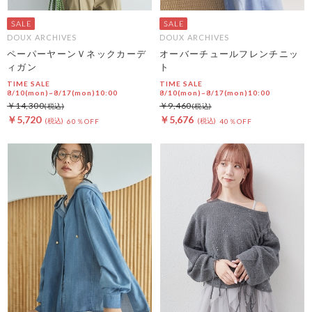
DOUX ARCHIVES
DOUX ARCHIVES
ペーパーヤーンＶネックカーデ
オーバーチュールフレンチニッ
ィガン
ト
TIME SALE
TIME SALE
8/10(mon)~8/17(mon)10:00
8/10(mon)~8/17(mon)10:00
￥14,300
￥9,460
￥5,720
￥5,676
60％OFF
40％OFF