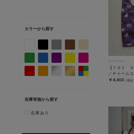
カラー
archives
【ＴＯＹ Ｓ
／チャームエ
￥4,400
在庫有無
在庫あり