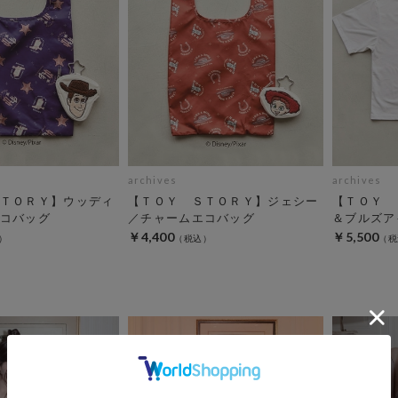
archives
archives
ＴＯＲＹ】ウッディ
【ＴＯＹ ＳＴＯＲＹ】ジェシー
【ＴＯＹ 
コバッグ
／チャームエコバッグ
＆ブルズア
￥4,400
￥5,500