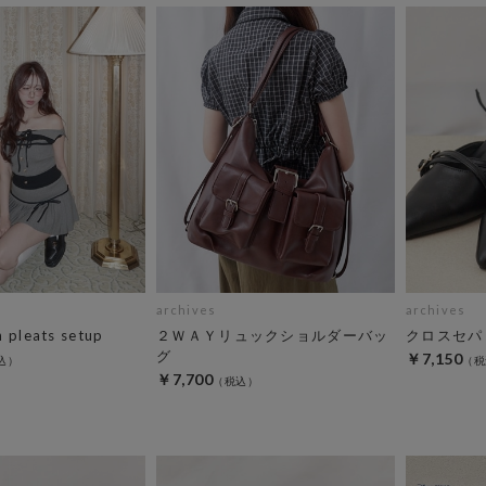
archives
archives
n pleats setup
２ＷＡＹリュックショルダーバッ
クロスセパ
グ
￥7,150
￥7,700