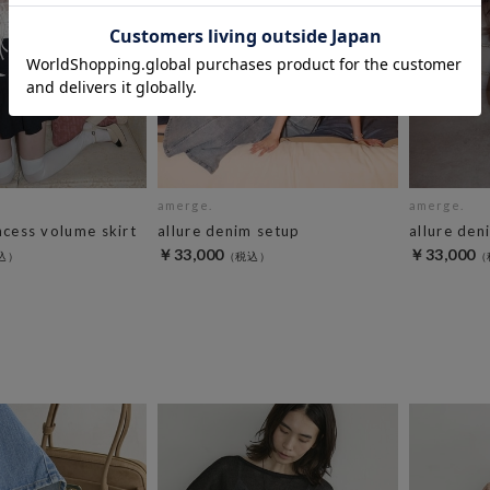
amerge.
amerge.
ncess volume skirt
allure denim setup
allure den
￥33,000
￥33,000