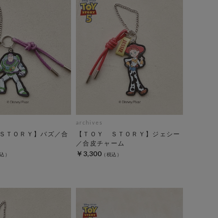
archives
ＳＴＯＲＹ】バズ／合
【ＴＯＹ ＳＴＯＲＹ】ジェシー
／合皮チャーム
￥3,300