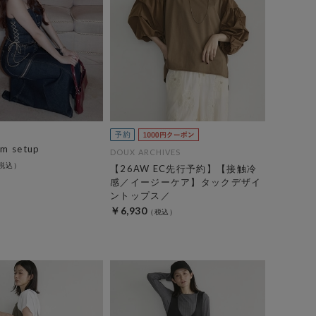
im setup
DOUX ARCHIVES
【26AW EC先行予約】【接触冷
感／イージーケア】タックデザイ
ントップス／
￥6,930