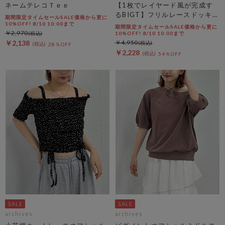
ネームテレコＴｅｅ
【1枚でレイヤード風が完成す
るBIGT】フリルレースドッキン
期間限定タイムセールSALE価格から更に
グＢＩＧＴＥＥ
10%OFF! 8/10 10:00まで
期間限定タイムセールSALE価格から更に
￥2,970
10%OFF! 8/10 10:00まで
￥2,138
￥4,950
28％OFF
￥2,228
54％OFF
archives
archives