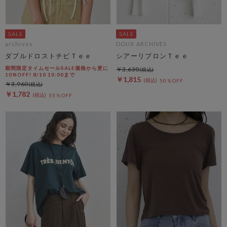
archives
DOUX ARCHIVES
ダブルドロストチビＴｅｅ
シアーリブロンＴｅｅ
期間限定タイムセールSALE価格から更に
￥3,630
10%OFF! 8/10 10:00まで
￥1,815
50％OFF
￥3,960
￥1,782
55％OFF