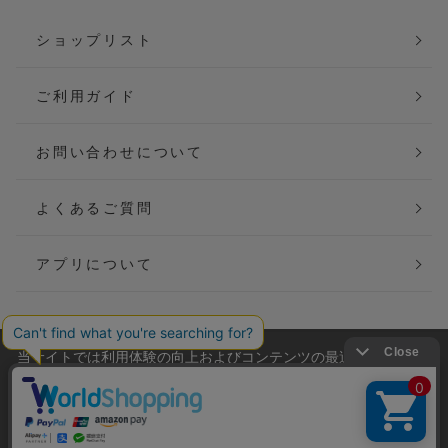
ショップリスト
ご利用ガイド
お問い合わせについて
よくあるご質問
アプリについて
当サイトでは利用体験の向上およびコンテンツの最適な提供、ト
会社概要
特定商取引法に基づく表記
ラフィックの分析を目的としてCookieを使用しています。
サイトの閲覧を継続された場合、Cookieの利用に同意したことも
ご利用規約
個人情報保護方針
のといたします。
詳細については
プライバシーポリシー
をご確認ください。