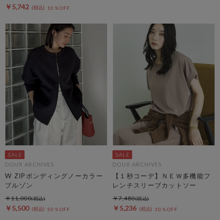
￥5,742
10％OFF
DOUX ARCHIVES
DOUX ARCHIVES
W ZIPボンディングノーカラー
【１秒コーデ】ＮＥＷ多機能フ
ブルゾン
レンチスリーブカットソー
￥11,000
￥7,480
￥5,500
￥5,236
50％OFF
30％OFF