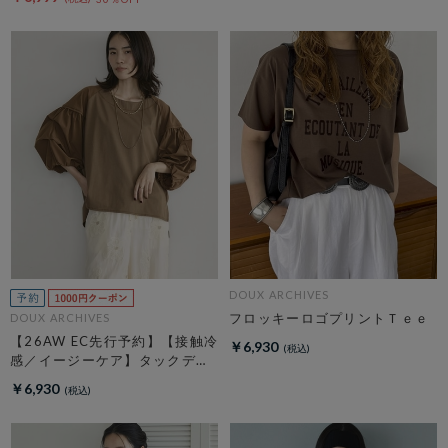
DOUX ARCHIVES
フロッキーロゴプリントＴｅｅ
DOUX ARCHIVES
【26AW EC先行予約】【接触冷
￥6,930
感／イージーケア】タックデザ
イントップス／
￥6,930