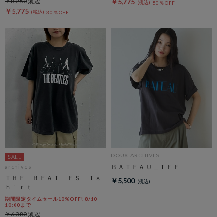
￥8,250
￥5,775
50％OFF
￥5,775
30％OFF
DOUX ARCHIVES
ＢＡＴＥＡＵ＿ＴＥＥ
archives
ＴＨＥ ＢＥＡＴＬＥＳ Ｔｓ
￥5,500
ｈｉｒｔ
期間限定タイムセール10%OFF! 8/10
10:00まで
￥6,380