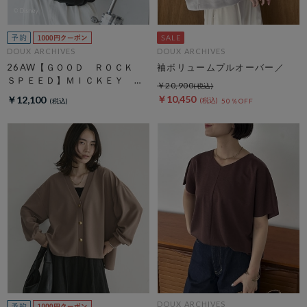
DOUX ARCHIVES
DOUX ARCHIVES
26AW【ＧＯＯＤ ＲＯＣＫ
袖ボリュームプルオーバー／
ＳＰＥＥＤ】ＭＩＣＫＥＹ
￥20,900
／ Ｓｗｅａｔ
￥10,450
￥12,100
50％OFF
DOUX ARCHIVES