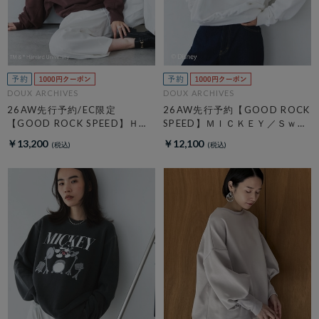
DOUX ARCHIVES
DOUX ARCHIVES
26AW先行予約/EC限定
26AW先行予約【GOOD ROCK
【GOOD ROCK SPEED】ＨＡ
SPEED】ＭＩＣＫＥＹ／Ｓｗｅ
ＲＶＡＲＤ Ｓｗｅａｔ
ａｔ
￥13,200
￥12,100