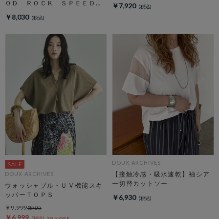
ＯＤ ＲＯＣＫ ＳＰＥＥＤ】
￥7,920
ＬＩＦＥ ＰＣ フォトロンＴ
￥8,030
ＥＥ
DOUX ARCHIVES
【接触冷感・吸水速乾】袖シア
DOUX ARCHIVES
ー切替カットソー
ウォッシャブル・ＵＶ機能スキ
ッパーＴＯＰＳ
￥6,930
￥9,999
￥6,999
30％OFF