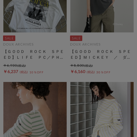
DOUX ARCHIVES
DOUX ARCHIVES
【ＧＯＯＤ ＲＯＣＫ ＳＰＥ
【ＧＯＯＤ ＲＯＣＫ ＳＰＥ
ＥＤ】ＬＩＦＥ ＰＣ／ＰＨＯ
ＥＤ】ＭＩＣＫＥＹ ／ ダメ
ＴＥ ＴＥＥ
ージＴＥＥ
￥6,930
￥8,800
￥6,237
￥6,160
10％OFF
30％OFF