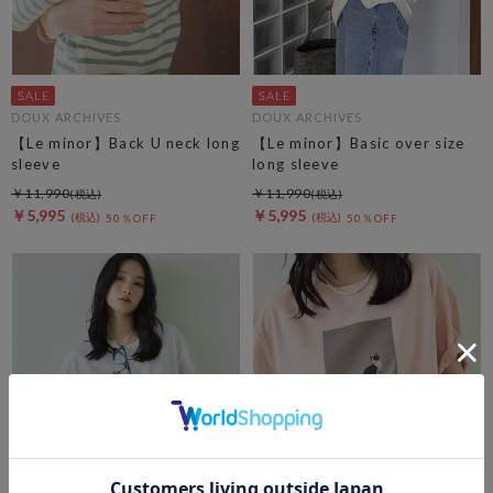
DOUX ARCHIVES
DOUX ARCHIVES
【Le minor】Back U neck long
【Le minor】Basic over size
sleeve
long sleeve
￥11,990
￥11,990
￥5,995
￥5,995
50％OFF
50％OFF