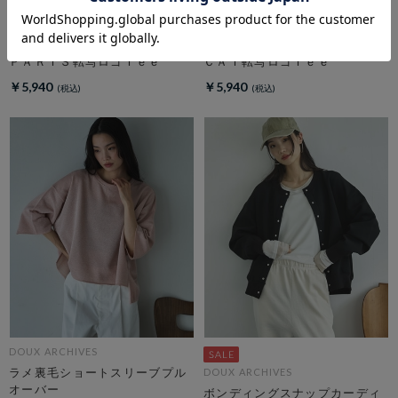
DOUX ARCHIVES
DOUX ARCHIVES
ＰＡＲＩＳ転写ロゴＴｅｅ
ＣＡＴ転写ロゴＴｅｅ
￥5,940
￥5,940
DOUX ARCHIVES
ラメ裏毛ショートスリーブプル
DOUX ARCHIVES
オーバー
ボンディングスナップカーディ