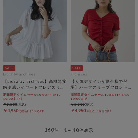
Liora by archives
archives
【Liora by archives】高機能接
【人気デザインが夏仕様で登
触冷感レイヤードフレアスリー
場】ハーフスリーブフロントタ
ブＴＥＥ
ックカットＴＯＰＳ
期間限定タイムセール10%OFF 8/10
期間限定タイムセール10%OFF! 8/10
10:00まで！
10:00まで
￥5,500
￥5,500
￥4,950
￥4,950
10％OFF
10％OFF
160
1～40
件
件表示