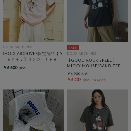
DOUX ARCHIVES
DOUX ARCHIVES限定商品【Ｄ
DOUX ARCHIVES
ｉｓｎｅｙ】リンガーＴｅｅ
【GOOD ROCK SPEED】
MICKY MOUSE/BAND TEE
￥6,600
￥6,930
￥6,237
10％OFF