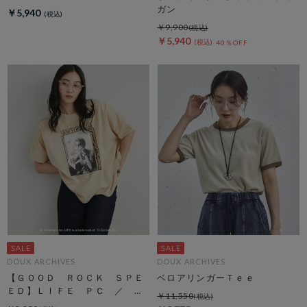
ガン
￥5,940
￥9,900
￥5,940
40％OFF
DOUX ARCHIVES
DOUX ARCHIVES
【ＧＯＯＤ ＲＯＣＫ ＳＰＥ
ベロアリンガーＴｅｅ
ＥＤ】ＬＩＦＥ ＰＣ ／ Ｂ
￥11,550
ＩＧ ＴＥＥ