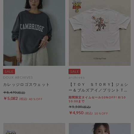
DOUX ARCHIVES
archives
カレッジロゴスウェット
【ＴＯＹ ＳＴＯＲＹ】ジェシ
ー＆ブルズアイ／プリントＴオ
￥8,470
フ
期間限定タイムセール10%OFF! 8/10
￥5,082
40％OFF
10:00まで
￥5,500
￥4,950
10％OFF