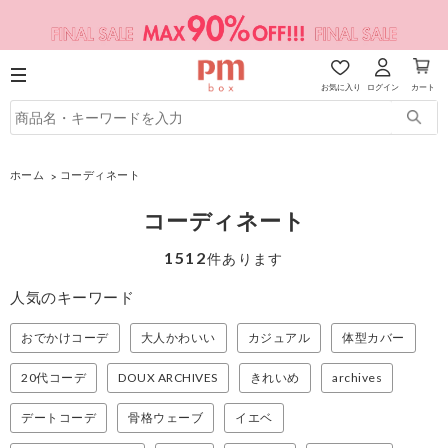
お気に入り
ログイン
カート
ホーム
コーディネート
コーディネート
1512
件あります
人気のキーワード
おでかけコーデ
大人かわいい
カジュアル
体型カバー
20代コーデ
DOUX ARCHIVES
きれいめ
archives
デートコーデ
骨格ウェーブ
イエベ