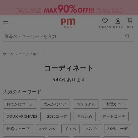
お気に入り
ログイン
カート
ホーム
コーディネート
コーディネート
544
件あります
人気のキーワード
おでかけコーデ
大人かわいい
カジュアル
体型カバー
DOUX ARCHIVES
20代コーデ
きれいめ
デートコーデ
骨格ウェーブ
archives
イエベ
パンツ
30代コーデ