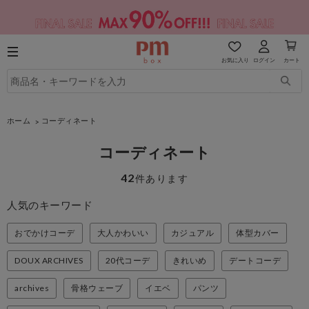
お気に入り
ログイン
カート
ホーム
コーディネート
コーディネート
42
件あります
人気のキーワード
おでかけコーデ
大人かわいい
カジュアル
体型カバー
DOUX ARCHIVES
20代コーデ
きれいめ
デートコーデ
archives
骨格ウェーブ
イエベ
パンツ