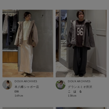
DOUX ARCHIVES
DOUX ARCHIVES
本八幡シャポー店
グランエミオ所沢
ERI
こ は る
169cm
158cm