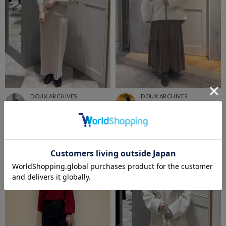
DOUX ARCHIVES
DOUX ARCHIVES
グランエミオ所沢
本八幡シャポー店
kanon
Aya_
159cm
159cm