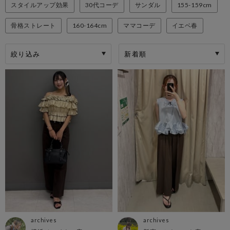
スタイルアップ効果
30代コーデ
サンダル
155-159cm
骨格ストレート
160-164cm
ママコーデ
イエベ春
絞り込み
archives
archives