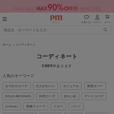
お気に入り
ログイン
カート
ホーム
コーディネート
コーディネート
5889
件あります
人気のキーワード
おでかけコーデ
大人かわいい
カジュアル
体型カバー
DOUX ARCHIVES
20代コーデ
きれいめ
デートコーデ
archives
骨格ウェーブ
イエベ
パンツ