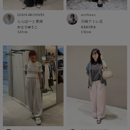
DOUX ARCHIVES
archives
ららぽーと豊洲
川崎アトレ店
かとうゆうこ
𝙷𝙰𝚁𝚄𝙺𝙰
167cm
152cm