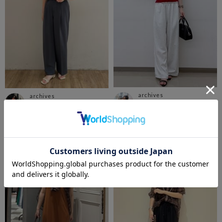
archives
archives
郡山エスパル店
仙台エスパル店
おと
moeko
162cm
160cm