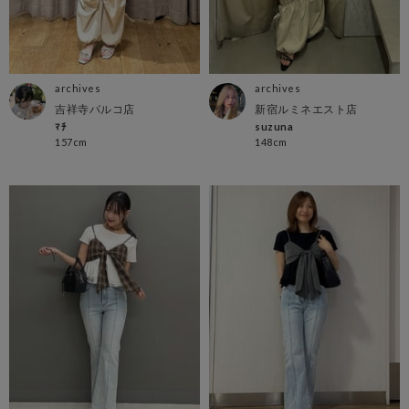
archives
archives
吉祥寺パルコ店
新宿ルミネエスト店
ﾏﾁ
suzuna
157cm
148cm