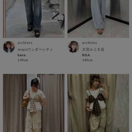
archives
archives
mozoワンダーシティ
大宮ルミネ店
kana
RISA
159cm
149cm