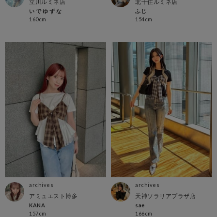
立川ルミネ店
北千住ルミネ店
い で ゆ ず な
ふじ
160cm
154cm
archives
archives
アミュエスト博多
天神ソラリアプラザ店
KANA
sae
157cm
166cm