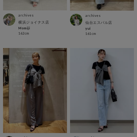
archives
archives
横浜ジョイナス店
仙台エスパル店
Momiji
yui
162cm
161cm