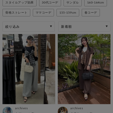
スタイルアップ効果
30代コーデ
サンダル
160-164cm
骨格ストレート
ママコーデ
155-159cm
春コーデ
絞り込み
archives
archives