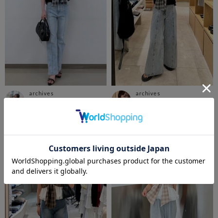
archives
archives
郡山エスパル店
大宮ルミネ店
おと
kanna
162cm
164cm