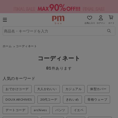
お気に入り
ログイン
カート
ホーム
コーディネート
コーディネート
81
件あります
人気のキーワード
おでかけコーデ
大人かわいい
カジュアル
体型カバー
DOUX ARCHIVES
20代コーデ
きれいめ
骨格ウェーブ
デートコーデ
archives
パンツ
イエベ