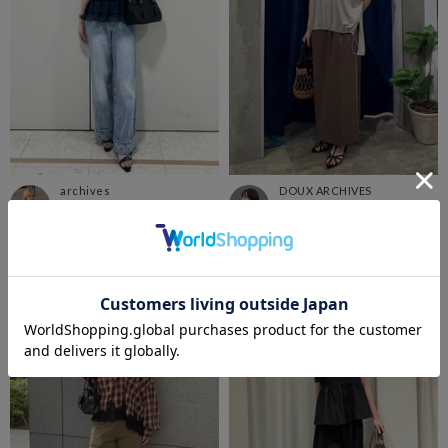
archives
DOUX ARCHIVES
大阪ヘップファイブ店
荻窪ルミネ店
urara
AYU
159cm
150cm