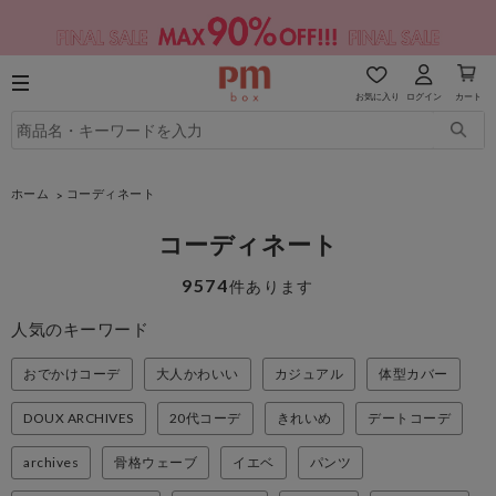
お気に入り
ログイン
カート
ホーム
コーディネート
コーディネート
9574
件あります
人気のキーワード
おでかけコーデ
大人かわいい
カジュアル
体型カバー
DOUX ARCHIVES
20代コーデ
きれいめ
デートコーデ
archives
骨格ウェーブ
イエベ
パンツ