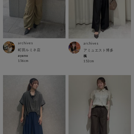
archives
archives
町田ルミネ店
アミュエスト博多
ayano
楓
156cm
152cm