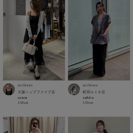
archives
archives
大阪ヘップファイブ店
町田ルミネ店
urara
sahiro
159cm
155cm