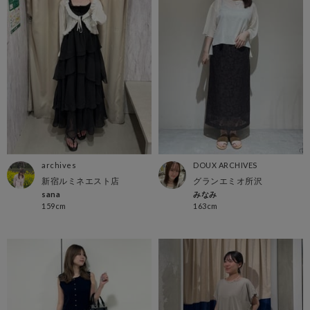
archives
DOUX ARCHIVES
新宿ルミネエスト店
グランエミオ所沢
sana
みなみ
159cm
163cm