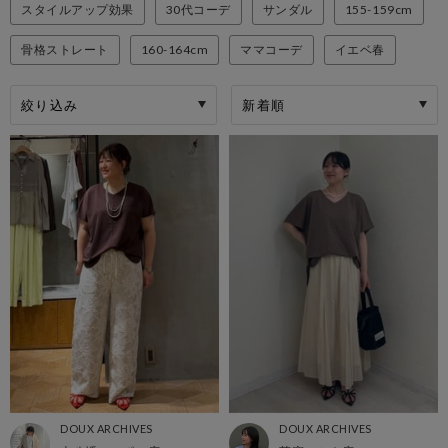
スタイルアップ効果
30代コーデ
サンダル
155-159cm
骨格ストレート
160-164cm
ママコーデ
イエベ春
絞り込み
DOUX ARCHIVES
DOUX ARCHIVES