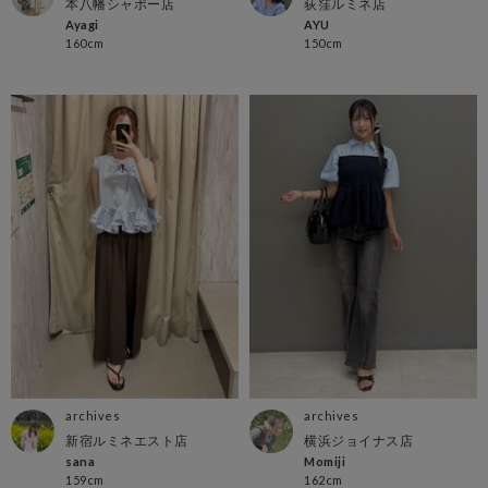
本八幡シャポー店
荻窪ルミネ店
Ayagi
AYU
160cm
150cm
archives
archives
新宿ルミネエスト店
横浜ジョイナス店
sana
Momiji
159cm
162cm