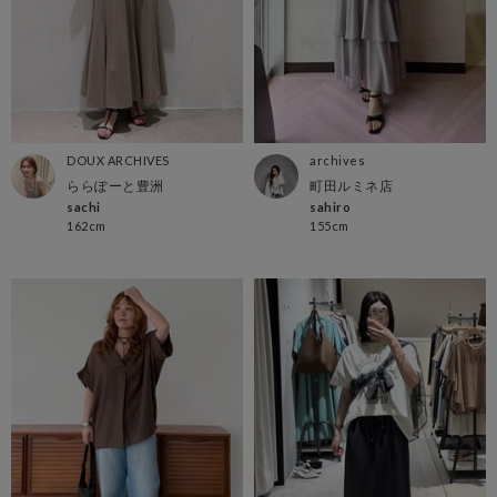
DOUX ARCHIVES
archives
ららぽーと豊洲
町田ルミネ店
sachi
sahiro
162cm
155cm