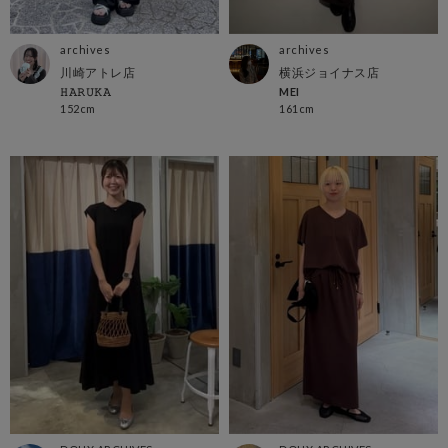
archives
archives
川崎アトレ店
横浜ジョイナス店
𝙷𝙰𝚁𝚄𝙺𝙰
MEI
152cm
161cm