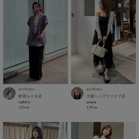
archives
archives
町田ルミネ店
大阪ヘップファイブ店
sahiro
urara
155cm
159cm