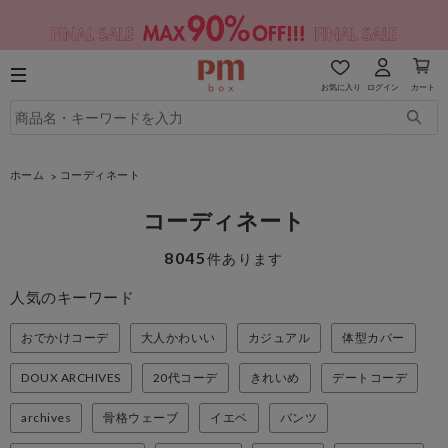
お気に入り
ログイン
カート
ホーム
コーディネート
コーディネート
8045
件あります
人気のキーワード
おでかけコーデ
大人かわいい
カジュアル
体型カバー
DOUX ARCHIVES
20代コーデ
きれいめ
デートコーデ
archives
骨格ウェーブ
イエベ
パンツ