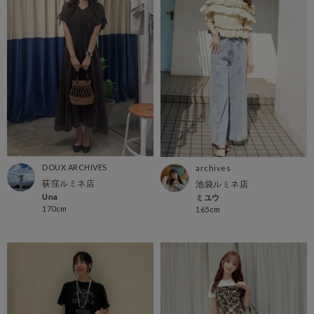
DOUX ARCHIVES
archives
荻窪ルミネ店
池袋ルミネ店
Una
ミユウ
170cm
165cm