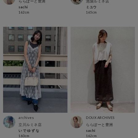
ららぽーと豊洲
池袋ルミネ店
sachi
ミユウ
162cm
165cm
archives
DOUX ARCHIVES
立川ルミネ店
ららぽーと豊洲
い で ゆ ず な
sachi
160cm
162cm