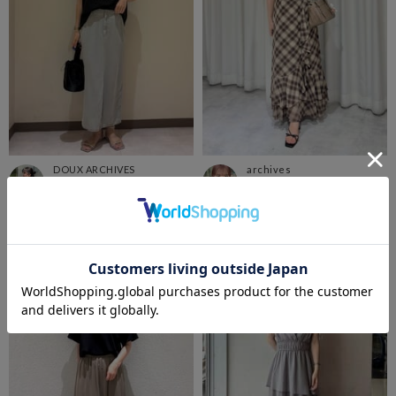
DOUX ARCHIVES
archives
川崎アトレ店
アミュエスト博多
るこ
KANA
173cm
157cm